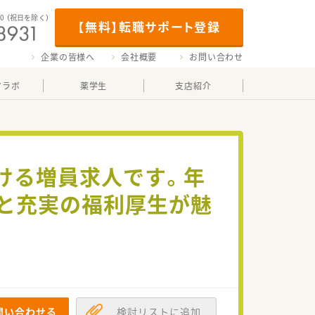
00
（祝日を除く）
【無料】転職サポート登録
企業の皆様へ
会社概要
お問い合わせ
マラボ
薬学生
支店紹介
ける増員求人です。年
0日と充実の福利厚生が魅
問い合わせる
検討リストに追加