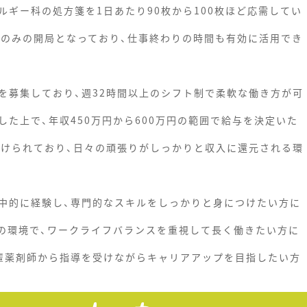
ギー科の処方箋を1日あたり90枚から100枚ほど応需してい
中のみの開局となっており、仕事終わりの時間も有効に活用でき
を募集しており、週32時間以上のシフト制で柔軟な働き方が可
た上で、年収450万円から600万円の範囲で給与を決定いた
設けられており、日々の頑張りがしっかりと収入に還元される環
中的に経験し、専門的なスキルをしっかりと身につけたい方に
上の環境で、ワークライフバランスを重視して長く働きたい方に
輩薬剤師から指導を受けながらキャリアアップを目指したい方