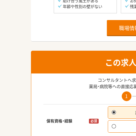
助け合う風土がある
お
年齢や性別の壁がない
残
職場情
この求
コンサルタントへ求
薬局・病院等への直接応
1
保有資格・経験
必須