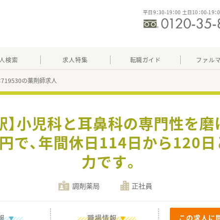
平日9：30-19：00 土日10：00-19：
人検索
求人特集
転職ガイド
ファル
：719530の薬剤師求人
阪駅】小児科と耳鼻科の専門性を磨
万円で、年間休日114日から12
力です。
調剤薬局
正社員
報
職場情報
この求人に