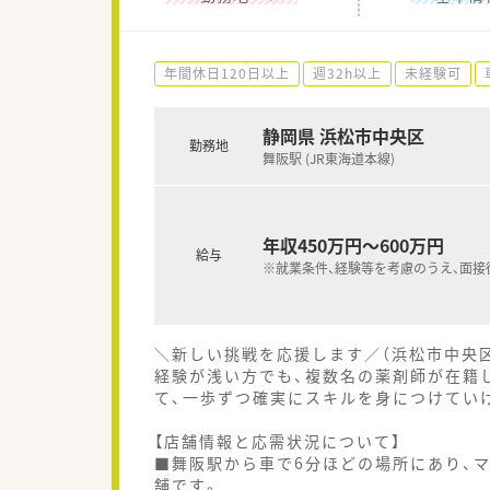
年間休日120日以上
週32h以上
未経験可
静岡県 浜松市中央区
勤務地
舞阪駅 (JR東海道本線)
年収450万円～600万円
給与
※就業条件、経験等を考慮のうえ、面接
＼新しい挑戦を応援します／（浜松市中央
経験が浅い方でも、複数名の薬剤師が在籍
て、一歩ずつ確実にスキルを身につけてい
【店舗情報と応需状況について】
■舞阪駅から車で6分ほどの場所にあり、
舗です。