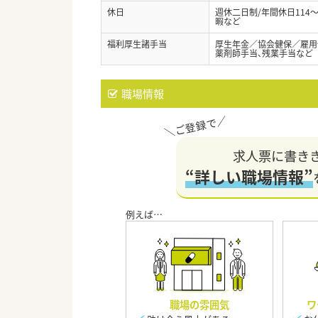
休日
週休二日制/年間休日114
暇など
福利厚生諸手当
厚生年金／協会健保／雇用
薬剤師手当、残業手当など
職場情報
求人票に書き
“詳しい職場情報”
職場の雰囲気
ワ