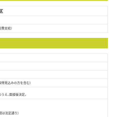
区
実費支給）
取得見込みの方を含む）
のうえ、面接後決定。
間は法定通り）