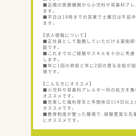
■近隣の医療機関から小児科や耳鼻科アレル
ます。
■平日は18時までの営業で土曜日は午前
ます。
【求人情報について】
■正社員として勤務していただける薬剤師
能です。
■これまでのご経験やスキルを十分に考慮し
します。
■年に1回の昇給と年に2回の賞与支給が
境です。
【こんな方にオススメ】
■小児科や耳鼻科アレルギー科の処方を集
オススメです。
■充実した福利厚生と年間休日114日以
オススメです。
■教育制度が整った職場で、経験豊富な先
にオススメです。