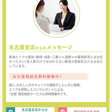
名古屋支店
メッセージ
からの
東海エリア≪愛知・静岡・岐阜・三重≫≪長野≫の薬剤師求人はお任
せください！求人票だけでは分からない薬局の雰囲気などもお伝え
しています。
お仕事相談会無料開催中！
更に、お忙しい方やキャリアの棚卸がしたい方に朗報!
エリアを熟知したコンサルタントによる、
“出張”個別相談サービスも同時開催中です。
名古屋支店からの
無料相談会を予約