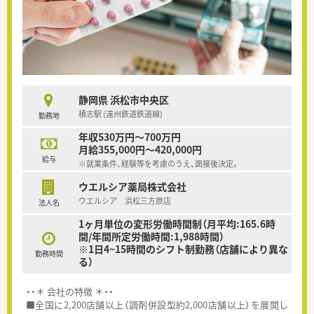
静岡県 浜松市中央区
積志駅 (遠州鉄道鉄道線)
勤務地
年収530万円～700万円
月給355,000円～420,000円
給与
※就業条件、経験等を考慮のうえ、面接後決定。
ウエルシア薬局株式会社
ウエルシア 浜松三方原店
法人名
1ヶ月単位の変形労働時間制（月平均:165.6時
間/年間所定労働時間:1,988時間）
※1日4~15時間のシフト制勤務（店舗により異な
勤務時間
る）
・・＊ 会社の特徴 ＊・・
■全国に2,200店舗以上（調剤併設型約2,000店舗以上）を展開し