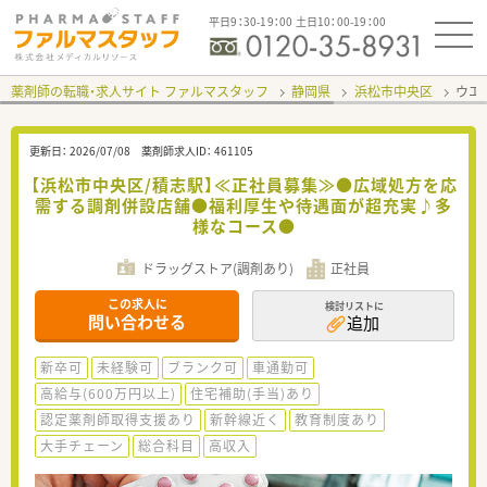
平日9：30-19：00 土日10：00-19：00
薬剤師の転職・求人サイト ファルマスタッフ
静岡県
浜松市中央区
ウエ
更新日：
2026/07/08
薬剤師求人ID：
461105
【浜松市中央区/積志駅】≪正社員募集≫●広域処方を応
需する調剤併設店舗●福利厚生や待遇面が超充実♪多
様なコース●
ドラッグストア(調剤あり)
正社員
この求人に
検討リストに
問い合わせる
追加
新卒可
未経験可
ブランク可
車通勤可
高給与(600万円以上)
住宅補助(手当)あり
認定薬剤師取得支援あり
新幹線近く
教育制度あり
大手チェーン
総合科目
高収入