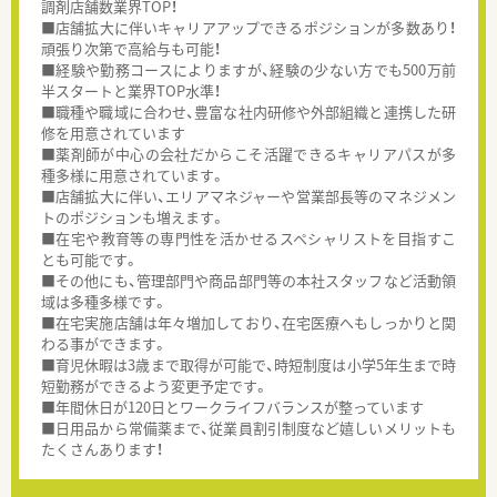
調剤店舗数業界TOP！
■店舗拡大に伴いキャリアアップできるポジションが多数あり！
頑張り次第で高給与も可能！
■経験や勤務コースによりますが、経験の少ない方でも500万前
半スタートと業界TOP水準！
■職種や職域に合わせ、豊富な社内研修や外部組織と連携した研
修を用意されています
■薬剤師が中心の会社だからこそ活躍できるキャリアパスが多
種多様に用意されています。
■店舗拡大に伴い、エリアマネジャーや営業部長等のマネジメン
トのポジションも増えます。
■在宅や教育等の専門性を活かせるスペシャリストを目指すこ
とも可能です。
■その他にも、管理部門や商品部門等の本社スタッフなど活動領
域は多種多様です。
■在宅実施店舗は年々増加しており、在宅医療へもしっかりと関
わる事ができます。
■育児休暇は3歳まで取得が可能で、時短制度は小学5年生まで時
短勤務ができるよう変更予定です。
■年間休日が120日とワークライフバランスが整っています
■日用品から常備薬まで、従業員割引制度など嬉しいメリットも
たくさんあります！