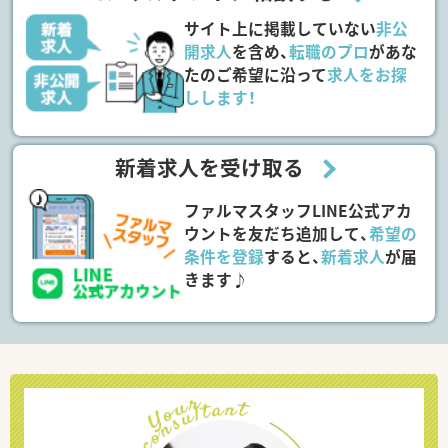
サイト上に掲載していない
非公
開求人
を含め、
転職のプロ
があな
たのご希望に沿って
求人をお探
しします！
新着求人を受け取る
ファルマスタッフLINE公式アカ
ウントを友だち追加して、
希望の
条件を登録
すると、
新着求人
が届
きます♪