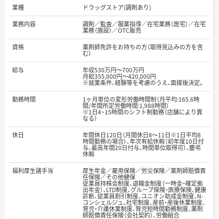
業種
ドラッグストア(調剤あり)
業務内容
調剤／監査／服薬指導／在宅業務（居宅）／在宅
業務（施設）／OTC販売
資格
薬剤師免許をお持ちの方（取得見込みの方を含
む）
給与
年収530万円～700万円
月給355,000円～420,000円
※就業条件、経験等を考慮のうえ、面接後決定。
勤務時間
1ヶ月単位の変形労働時間制（月平均:165.6時
間/年間所定労働時間:1,988時間）
※1日4~15時間のシフト制勤務（店舗により異
なる）
休日
年間休日120日（月間休日8～11日※1日平均8
時間勤務の場合）、年次有給休暇（初年度10日付
与、最高年間20日付与、時間単位取得可）、慶弔
休暇
福利厚生諸手当
厚生年金／雇用保険／労災保険／薬剤師賠償責
任保険／その他健保
従業員持株会制度、退職金制度（一時金・確定拠
出年金）、LTD制度、グループ保険・医療保険、健康
診断、従業員割引制度、ユニオン助成金制度、N-
コンシェルジュ、社宅制度、産前・産後休業制度、
育児・介護休業制度、育児短時間勤務制度、薬剤
師賠償責任保険（会社契約）、労働組合