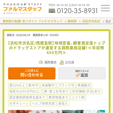
平日9：30-19：00 土日10：00-19：00
薬剤師の転職・求人サイト ファルマスタッフ
静岡県
浜松市浜名区
弘済
更新日：
2026/06/19
薬剤師求人ID：
355405
【浜松市浜名区/西鹿島駅】地域密着、顧客満足度トップ
のドラッグストアが運営する調剤薬局店舗！≪年収例
650万円≫
調剤薬局
正社員
この求人に
検討リストに
問い合わせる
追加
週32h以上
新卒可
未経験可
ブランク可
車通勤可
高給与(600万円以上)
寮・借上社宅あり
住宅補助(手当)あり
認定薬剤師取得支援あり
教育制度あり
シフト制
大手チェーン
ヘルプ体制充実
高収入