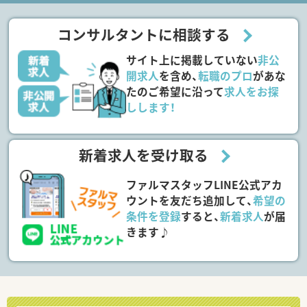
コンサルタントに相談する
サイト上に掲載していない
非公
開求人
を含め、
転職のプロ
があな
たのご希望に沿って
求人をお探
しします！
新着求人を受け取る
ファルマスタッフLINE公式アカ
ウントを友だち追加して、
希望の
条件を登録
すると、
新着求人
が届
きます♪