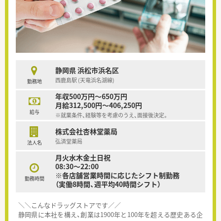
静岡県 浜松市浜名区
西鹿島駅 (天竜浜名湖線)
勤務地
年収500万円～650万円
月給312,500円～406,250円
給与
※就業条件、経験等を考慮のうえ、面接後決定。
株式会社杏林堂薬局
弘済堂薬局
法人名
月火水木金土日祝
08:30～22:00
※各店舗営業時間に応じたシフト制勤務
勤務時間
（実働8時間、週平均40時間シフト）
＼＼こんなドラッグストアです／／
静岡県に本社を構え、創業は1900年と100年を超える歴史ある企