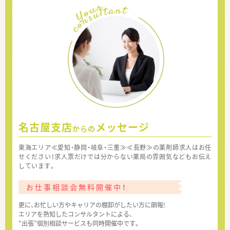
名古屋支店
メッセージ
からの
東海エリア≪愛知・静岡・岐阜・三重≫≪長野≫の薬剤師求人はお任
せください！求人票だけでは分からない薬局の雰囲気などもお伝え
しています。
お仕事相談会無料開催中！
更に、お忙しい方やキャリアの棚卸がしたい方に朗報!
エリアを熟知したコンサルタントによる、
“出張”個別相談サービスも同時開催中です。