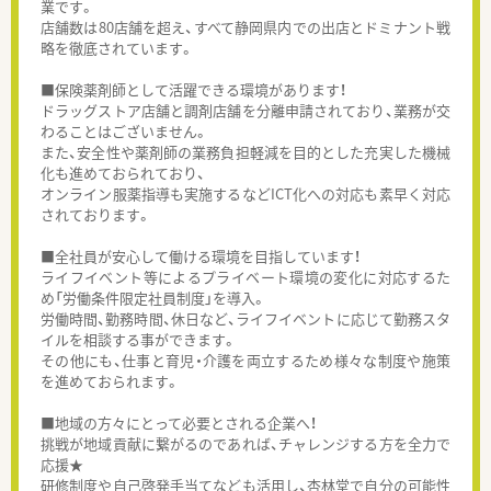
業です。
店舗数は80店舗を超え、すべて静岡県内での出店とドミナント戦
略を徹底されています。
■保険薬剤師として活躍できる環境があります！
ドラッグストア店舗と調剤店舗を分離申請されており、業務が交
わることはございません。
また、安全性や薬剤師の業務負担軽減を目的とした充実した機械
化も進めておられており、
オンライン服薬指導も実施するなどICT化への対応も素早く対応
されております。
■全社員が安心して働ける環境を目指しています！
ライフイベント等によるプライベート環境の変化に対応するた
め「労働条件限定社員制度」を導入。
労働時間、勤務時間、休日など、ライフイベントに応じて勤務スタ
イルを相談する事ができます。
その他にも、仕事と育児・介護を両立するため様々な制度や施策
を進めておられます。
■地域の方々にとって必要とされる企業へ！
挑戦が地域貢献に繋がるのであれば、チャレンジする方を全力で
応援★
研修制度や自己啓発手当てなども活用し、杏林堂で自分の可能性