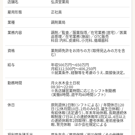
店舗名
弘済堂薬局
雇用形態
正社員
業種
調剤薬局
業務内容
調剤／監査／服薬指導／在宅業務（居宅）／医薬
品管理／在宅業務（施設）／OTC販売
科目：内科、皮膚科、小児科、循環器科
資格
薬剤師免許をお持ちの方（取得見込みの方を含
む）
給与
年収500万円～650万円
月給312,500円～406,250円
※就業条件、経験等を考慮のうえ、面接後決定。
勤務時間
月火水木金土日祝
08:30～22:00
※各店舗営業時間に応じたシフト制勤務
（実働8時間、週平均40時間シフト）
休日
原則週休2日制（シフトによる） / 年間休日120
日（公休月間10日、2月のみ9日、誕生日休暇） /
有給休暇（法定通り）、年末年始休暇、長期連続休
暇制度（7日以上の連続休暇年1回又は、4日以上
の連続休暇年2回取得）、慶弔休暇、産前産後休
暇、育児休暇 ほか会社規定による
福利厚生諸手当
厚生年金／雇用保険／労災保険／その他健保