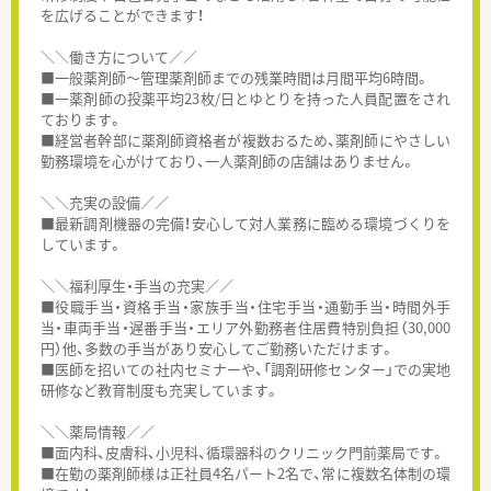
を広げることができます！
＼＼働き方について／／
■一般薬剤師～管理薬剤師までの残業時間は月間平均6時間。
■一薬剤師の投薬平均23枚/日とゆとりを持った人員配置をされ
ております。
■経営者幹部に薬剤師資格者が複数おるため、薬剤師にやさしい
勤務環境を心がけており、一人薬剤師の店舗はありません。
＼＼充実の設備／／
■最新調剤機器の完備！安心して対人業務に臨める環境づくりを
しています。
＼＼福利厚生・手当の充実／／
■役職手当・資格手当・家族手当・住宅手当・通勤手当・時間外手
当・車両手当・遅番手当・エリア外勤務者住居費特別負担（30,000
円）他、多数の手当があり安心してご勤務いただけます。
■医師を招いての社内セミナーや、「調剤研修センター」での実地
研修など教育制度も充実しています。
＼＼薬局情報／／
■面内科、皮膚科、小児科、循環器科のクリニック門前薬局です。
■在勤の薬剤師様は正社員4名パート2名で、常に複数名体制の環