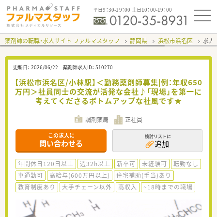
平日9：30-19：00 土日10：00-19：00
薬剤師の転職・求人サイト ファルマスタッフ
静岡県
浜松市浜名区
求人I
更新日：
2026/06/22
薬剤師求人ID：
510270
【浜松市浜名区/小林駅】＜勤務薬剤師募集|例：年収650
万円＞社員同士の交流が活発な会社♪「現場」を第一に
考えてくださるボトムアップな社風です★
調剤薬局
正社員
この求人に
検討リストに
問い合わせる
追加
年間休日120日以上
週32h以上
新卒可
未経験可
転勤なし
車通勤可
高給与(600万円以上)
住宅補助(手当)あり
教育制度あり
大手チェーン以外
高収入
~18時までの職場