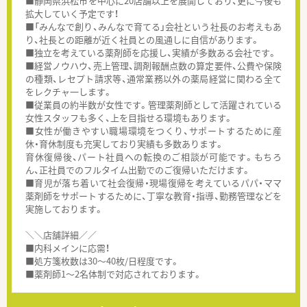
■静岡県浜松市を中心に20店舗以上を展開しており、更に今後も
拡大していく予定です！
■「みんなで創り、みんなで育てる」会社という社長のお考えもあ
り、社長との距離が近く社員との風通しに自信があります。
■独立を考えている薬剤師を応援し、実績が多数ある会社です。
■経営ノウハウ、売上管理、調剤報酬点数の算定要件、公費や保険
の種類、レセプト請求等、通常業務以外の薬局経営に関わる全て
をレクチャ一します。
■従業員の約半数が女性です。管理薬剤師として活躍されている
女性スタッフも多く、上を目指せる環境もあります。
■女性が働きやすい職場環境をつくり、サポートするために産
休・育休制度も充実しており実績も多数あります。
育休復帰後、パート社員への転換のご相談が可能です。もちろ
ん、正社員でのフルタイム出勤でのご復帰いただけます。
■育児が落ち着いて社会復帰・現場復帰を考えているパパ・ママ
薬剤師をサポートするために、丁寧な教育・指導、勤務管理などを
実施しております。
＼＼店舗詳細／／
■内科メインに応需！
■処方箋枚数は30～40枚/日程度です。
■薬剤師1～2名体制で対応されております。