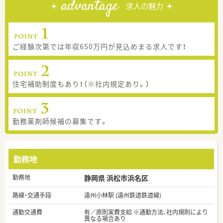
advantage
求人の魅力
ご経験次第では年収650万円が見込めまる求人です！
住宅補助制度もあり！（※社内規定あり。）
勤務薬剤師候補の募集です。
勤務地
勤務地
静岡県 浜松市浜名区
路線・交通手段
遠州小林駅 (遠州鉄道鉄道線)
通勤交通費
有／原則実費支給 ※通勤方法、社内規則により
異なる場合あり