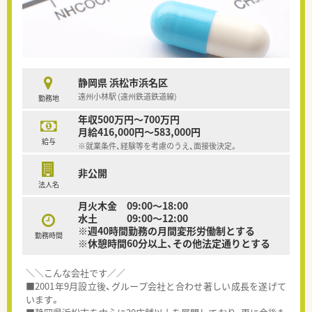
静岡県 浜松市浜名区
遠州小林駅 (遠州鉄道鉄道線)
勤務地
年収500万円～700万円
月給416,000円～583,000円
給与
※就業条件、経験等を考慮のうえ、面接後決定。
非公開
法人名
月火木金 09:00〜18:00
水土 09:00〜12:00
※週40時間勤務の月間変形労働制とする
勤務時間
※休憩時間60分以上、その他法定通りとする
＼＼こんな会社です／／
■2001年9月設立後、グループ会社と合わせ著しい成長を遂げて
います。