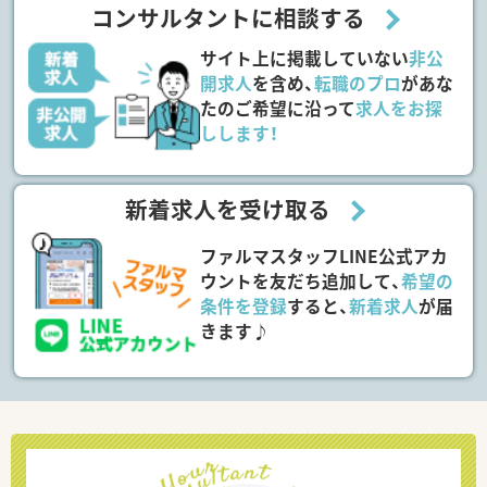
コンサルタントに相談する
サイト上に掲載していない
非公
開求人
を含め、
転職のプロ
があな
たのご希望に沿って
求人をお探
しします！
新着求人を受け取る
ファルマスタッフLINE公式アカ
ウントを友だち追加して、
希望の
条件を登録
すると、
新着求人
が届
きます♪