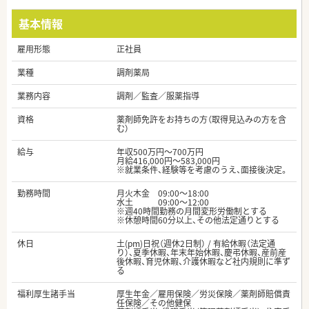
基本情報
雇用形態
正社員
業種
調剤薬局
業務内容
調剤／監査／服薬指導
資格
薬剤師免許をお持ちの方（取得見込みの方を含
む）
給与
年収500万円～700万円
月給416,000円～583,000円
※就業条件、経験等を考慮のうえ、面接後決定。
勤務時間
月火木金 09:00〜18:00
水土 09:00〜12:00
※週40時間勤務の月間変形労働制とする
※休憩時間60分以上、その他法定通りとする
休日
土(pm)日祝（週休2日制） / 有給休暇（法定通
り）、夏季休暇、年末年始休暇、慶弔休暇、産前産
後休暇、育児休暇、介護休暇など社内規則に準ず
る
福利厚生諸手当
厚生年金／雇用保険／労災保険／薬剤師賠償責
任保険／その他健保