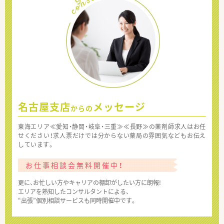
名古屋支店
メッセージ
からの
東海エリア≪愛知・静岡・岐阜・三重≫≪長野≫の薬剤師求人はお任
せください！求人票だけでは分からない薬局の雰囲気などもお伝え
しています。
お仕事相談会無料開催中！
更に、お忙しい方やキャリアの棚卸がしたい方に朗報!
エリアを熟知したコンサルタントによる、
“出張”個別相談サービスも同時開催中です。