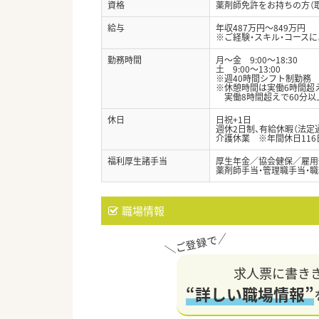
資格
薬剤師免許をお持ちの方（
給与
年収487万円～849万円
※ご経験・スキル・コースに
勤務時間
月～金 9:00～18:30
土 9:00～13:00
※週40時間シフト制勤務
※休憩時間は実働6時間超
実働8時間超えで60分以
休日
日祝+1日
週休2日制、有給休暇（法定
介護休業 ※年間休日116
福利厚生諸手当
厚生年金／協会健保／雇用
薬剤師手当・管理職手当・職
職場情報
求人票に書き
“詳しい職場情報”