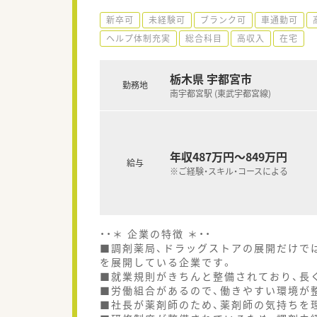
新卒可
未経験可
ブランク可
車通勤可
ヘルプ体制充実
総合科目
高収入
在宅
栃木県 宇都宮市
勤務地
南宇都宮駅 (東武宇都宮線)
年収487万円～849万円
給与
※ご経験・スキル・コースによる
・・＊ 企業の特徴 ＊・・
■調剤薬局、ドラッグストアの展開だけで
を展開している企業です。
■就業規則がきちんと整備されており、長
■労働組合があるので、働きやすい環境が
■社長が薬剤師のため、薬剤師の気持ちを