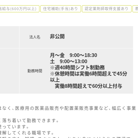
高給与(600万円以上)
住宅補助(手当)あり
認定薬剤師取得支援あり
非公開
法人名
月～金 9:00～18:30
土 9:00～13:00
※週40時間シフト制勤務
勤務時間
※休憩時間は実働6時間超えで45分
以上
実働8時間超えで60分以上付与
はなく、医療用の医薬品販売や配置薬販売事業など、幅広く事業
く落ち着いて勤務できます。
整っています。
理解してくれる職場です。