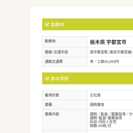
勤務地
栃木県 宇都宮市
勤務地
路線・交通手段
南宇都宮駅 (東武宇都宮線)
通勤交通費
有／上限50,000円
基本情報
雇用形態
正社員
業種
調剤薬局
業務内容
調剤／監査／服薬指導／か
調剤・監査・服薬指導
科目：内科＋在宅
枚数：60枚/日