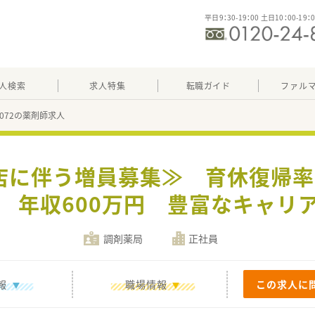
平日9：30-19：00 土日10：00-19：
人検索
求人特集
転職ガイド
ファル
04072の薬剤師求人
店に伴う増員募集≫ 育休復帰率
 年収600万円 豊富なキャリ
調剤薬局
正社員
報
職場情報
この求人に