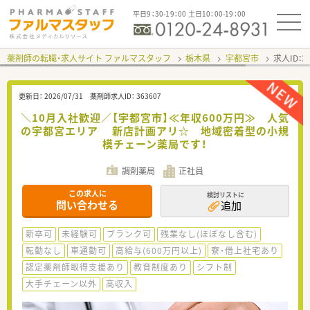
平日9：30-19：00 土日10：00-19：00
薬剤師の転職・求人サイト ファルマスタッフ
栃木県
宇都宮市
求人ID：
更新日：
2026/07/31
薬剤師求人ID：
363607
＼10月入社歓迎／【宇都宮市】≪年収600万円≫ 人気
の宇都宮エリア 新店計画アリ☆ 地域密着型の小規
模チェーン薬局です！
調剤薬局
正社員
この求人に
検討リストに
問い合わせる
追加
新卒可
未経験可
ブランク可
残業なし(ほぼなし含む)
転勤なし
車通勤可
高給与(600万円以上)
寮・借上社宅あり
認定薬剤師取得支援あり
教育制度あり
シフト制
大手チェーン以外
高収入