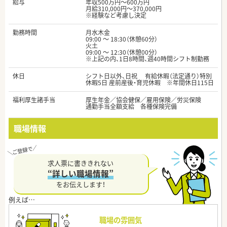
給与
年収500万円～600万円
月給310,000円～370,000円
※経験など考慮し決定
勤務時間
月水木金
09:00 ～ 18:30（休憩60分）
火土
09:00 ～ 12:30（休憩00分）
※上記の内、1日8時間、週40時間シフト制勤務
休日
シフト日以外、日祝 有給休暇（法定通り）特別
休暇5日 産前産後・育児休暇 ※年間休日115日
福利厚生諸手当
厚生年金／協会健保／雇用保険／労災保険
通勤手当全額支給 各種保険完備
職場情報
求人票に書ききれない
“詳しい職場情報”
をお伝えします！
職場の雰囲気