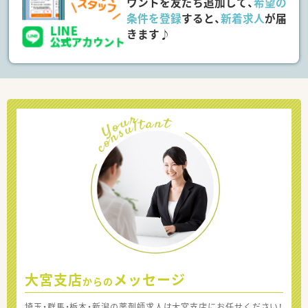
ウントを友だち追加して、
希望の
条件を登録
すると、
新着求人
が届
きます♪
大宮支店
メッセージ
からの
埼玉・群馬・栃木・新潟の薬剤師求人は大宮支店にお任せください！