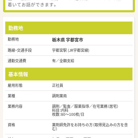
着いてお話ができます。
勤務地
勤務地
栃木県 宇都宮市
路線・交通手段
宇都宮駅 (JR宇都宮線)
通勤交通費
有／全額支給
基本情報
雇用形態
正社員
業種
調剤薬局
業務内容
調剤／監査／服薬指導／在宅業務（居宅）
科目：内科
枚数：80～100枚/日
資格
薬剤師免許をお持ちの方（取得見込みの方を含
む）