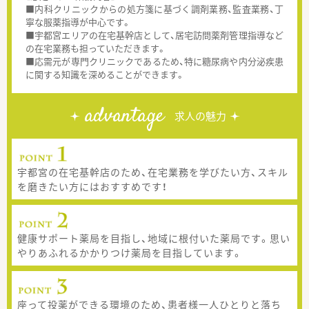
■内科クリニックからの処方箋に基づく調剤業務、監査業務、丁
寧な服薬指導が中心です。
■宇都宮エリアの在宅基幹店として、居宅訪問薬剤管理指導など
の在宅業務も担っていただきます。
■応需元が専門クリニックであるため、特に糖尿病や内分泌疾患
に関する知識を深めることができます。
advantage
求人の魅力
宇都宮の在宅基幹店のため、在宅業務を学びたい方、スキル
を磨きたい方にはおすすめです！
健康サポート薬局を目指し、地域に根付いた薬局です。思い
やりあふれるかかりつけ薬局を目指しています。
座って投薬ができる環境のため、患者様一人ひとりと落ち