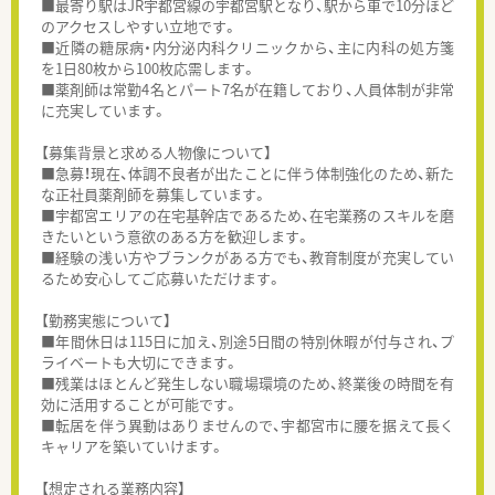
■最寄り駅はJR宇都宮線の宇都宮駅となり、駅から車で10分ほど
のアクセスしやすい立地です。
■近隣の糖尿病・内分泌内科クリニックから、主に内科の処方箋
を1日80枚から100枚応需します。
■薬剤師は常勤4名とパート7名が在籍しており、人員体制が非常
に充実しています。
【募集背景と求める人物像について】
■急募！現在、体調不良者が出たことに伴う体制強化のため、新た
な正社員薬剤師を募集しています。
■宇都宮エリアの在宅基幹店であるため、在宅業務のスキルを磨
きたいという意欲のある方を歓迎します。
■経験の浅い方やブランクがある方でも、教育制度が充実してい
るため安心してご応募いただけます。
【勤務実態について】
■年間休日は115日に加え、別途5日間の特別休暇が付与され、プ
ライベートも大切にできます。
■残業はほとんど発生しない職場環境のため、終業後の時間を有
効に活用することが可能です。
■転居を伴う異動はありませんので、宇都宮市に腰を据えて長く
キャリアを築いていけます。
【想定される業務内容】