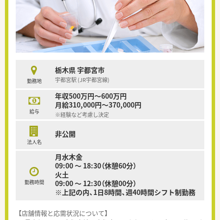
栃木県 宇都宮市
宇都宮駅 (JR宇都宮線)
勤務地
年収500万円～600万円
月給310,000円～370,000円
給与
※経験など考慮し決定
非公開
法人名
月水木金
09:00 ～ 18:30（休憩60分）
火土
勤務時間
09:00 ～ 12:30（休憩00分）
※上記の内、1日8時間、週40時間シフト制勤務
【店舗情報と応需状況について】