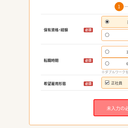
1
保有資格・経験
必須
転職時期
必須
※ダブルワーク
正社員
希望雇用形態
必須
未入力の