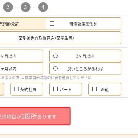
2
3
4
薬剤師免許
研修認定薬剤師
希
薬剤師免許取得見込（薬学生等）
1ヶ月以内
3ヶ月以内
6ヶ月以内
良いところがあれば
をお考えの方は、就業開始時期の目安を選択してください
契約社員
パート
派遣
1箇所
必須項目が
あります