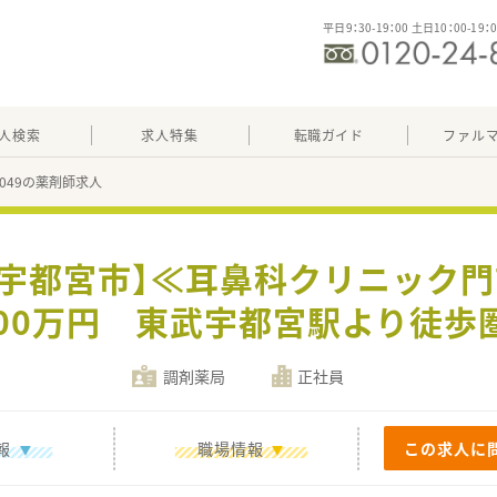
平日9：30-19：00 土日10：00-19：
人検索
求人特集
転職ガイド
ファル
14049の薬剤師求人
【宇都宮市】≪耳鼻科クリニック
600万円 東武宇都宮駅より徒歩
調剤薬局
正社員
報
職場情報
この求人に