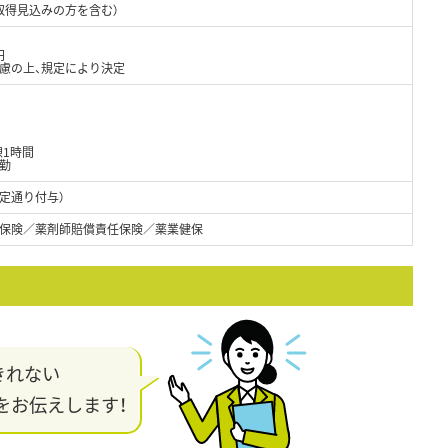
取得見込みの方を含む）
円
考慮の上、規定により決定
憩1時間
勤
定通り付与）
保険／薬剤師賠償責任保険／薬業健保
きれない
をお伝えします！