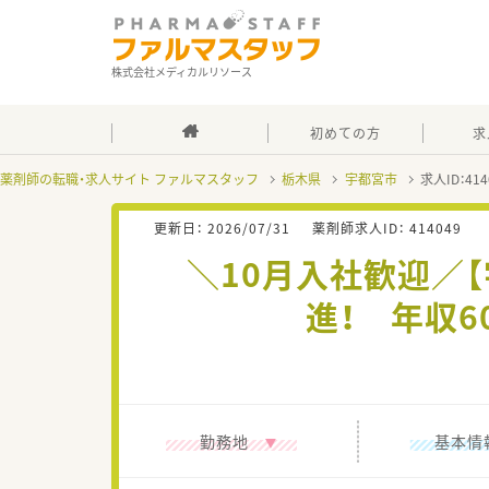
株式会社メディカルリソース
初めての方
求
薬剤師の転職・求人サイト ファルマスタッフ
栃木県
宇都宮市
求人ID：4
更新日：
2026/07/31
薬剤師求人ID：
414049
＼10月入社歓迎／
進！ 年収
勤務地
基本情