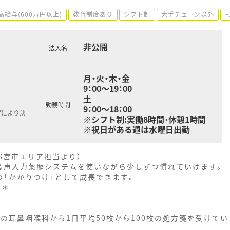
高給与(600万円以上)
教育制度あり
シフト制
大手チェーン以外
非公開
法人名
月・火・木・金
9：00～19：00
土
勤務時間
9：00～18：00
定により決
※シフト制:実働8時間･休憩1時間
※祝日がある週は水曜日出勤
都宮市エリア担当より）
音声入力薬歴システムを使いながら少しずつ慣れていけます。
の「かかりつけ」として成長できます。
--＊
の耳鼻咽喉科から1日平均50枚から100枚の処方箋を受けてい