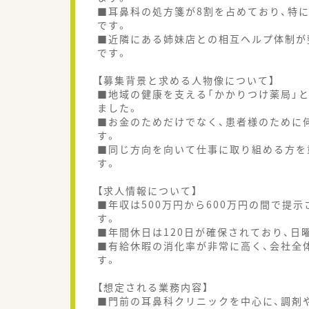
■耳鼻科の処方箋が8割を占めており、特
です。
■近隣にある姉妹店との相互ヘルプ体制が
です。
【募集背景と求める人物像について】
■地域の健康を支える「かかりつけ薬局」
ました。
■お金のためだけでなく、患者様のために
す。
■同じ方向を向いて仕事に取り組める方を
す。
【求人情報について】
■年収は500万円から600万円の間で提
す。
■年間休日は120日が確保されており、日
■有給休暇の消化率が非常に高く、会社全
す。
【想定される業務内容】
■門前の耳鼻科クリニックを中心に、調剤