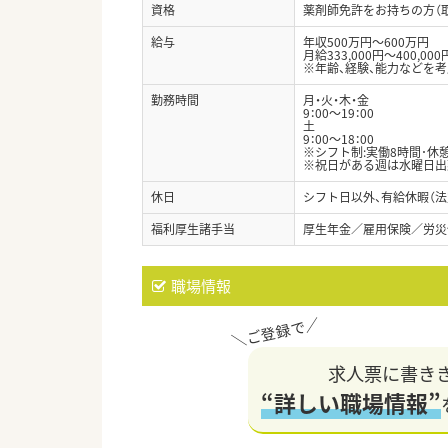
資格
薬剤師免許をお持ちの方（
給与
年収500万円～600万円
月給333,000円～400,000
※年齢、経験、能力などを
勤務時間
月・火・木・金
9：00～19：00
土
9：00～18：00
※シフト制:実働8時間･休
※祝日がある週は水曜日出
休日
シフト日以外、有給休暇（法
福利厚生諸手当
厚生年金／雇用保険／労災
職場情報
求人票に書き
“詳しい職場情報”