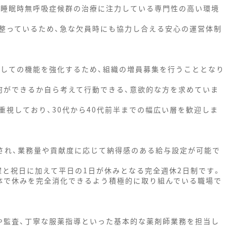
に睡眠時無呼吸症候群の治療に注力している専門性の高い環境
整っているため、急な欠員時にも協力し合える安心の運営体制
としての機能を強化するため、組織の増員募集を行うこととなり
何ができるか自ら考えて行動できる、意欲的な方を求めていま
重視しており、30代から40代前半までの幅広い層を歓迎しま
示され、業務量や貢献度に応じて納得感のある給与設定が可能で
曜と祝日に加えて平日の1日が休みとなる完全週休2日制です。
体で休みを完全消化できるよう積極的に取り組んでいる職場で
や監査、丁寧な服薬指導といった基本的な薬剤師業務を担当し