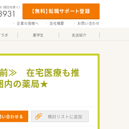
00
（祝日を除く）
【無料】転職サポート登録
企業の皆様へ
会社概要
お問い合わせ
マラボ
薬学生
支店紹介
門前≫ 在宅医療も推
圏内の薬局★
問い合わせる
検討リストに追加