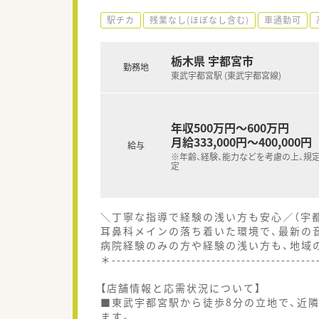
駅チカ
残業なし(ほぼなし含む)
車通勤可
栃木県 宇都宮市
勤務地
東武宇都宮駅 (東武宇都宮線)
年収500万円～600万円
月給333,000円～400,000円
給与
※年齢、経験、能力などを考慮の上、規
定
＼丁寧な指導で経験の浅い方も安心／（宇
耳鼻科メインの落ち着いた環境で、最新の
病院経験のみの方や経験の浅い方も、地域
＊----------------------------------------
【店舗情報と応需状況について】
■東武宇都宮駅から徒歩8分の立地で、近隣
ます。