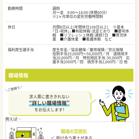
勤務時間
調剤
月〜金 9:00～18:00（休憩60分）
※1ヶ月単位の変形労働時間制
休日
月間8日以上(年間休日108日以上) ※基本
「日・祝休」、■有給休暇：法定どおり ■慶弔休
暇 ■リフレッシュ休暇：連続7日 ■育児休
業 ■介護休業 ■看護休暇 など
福利厚生諸手当
厚生年金／協会健保／雇用保険／労災保険
役割手当25,000円～50,000円／月 遠隔地手
当20,000円／月 特別地区手当：30,000円 応
援手当2000円／回 煩労手当2,000円／日 他
職場情報
求人票に書ききれない
“詳しい職場情報”
をお伝えします！
職場の雰囲気
助け合う風土がある