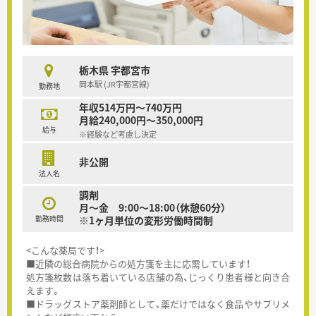
栃木県 宇都宮市
岡本駅 (JR宇都宮線)
勤務地
年収514万円～740万円
月給240,000円～350,000円
給与
※経験など考慮し決定
非公開
法人名
調剤
月〜金 9:00～18:00（休憩60分）
勤務時間
※1ヶ月単位の変形労働時間制
<こんな薬局です！>
■近隣の総合病院からの処方箋を主に応需しています！
処方箋枚数は落ち着いている店舗の為、じっくり患者様と向き合
えます。
■ドラッグストア薬剤師として、薬だけではなく食品やサプリメ