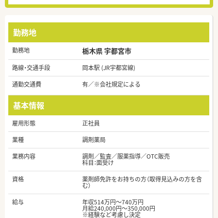
勤務地
勤務地
栃木県 宇都宮市
路線・交通手段
岡本駅 (JR宇都宮線)
通勤交通費
有／※会社規定による
基本情報
雇用形態
正社員
業種
調剤薬局
業務内容
調剤／監査／服薬指導／OTC販売
科目：面受け
資格
薬剤師免許をお持ちの方（取得見込みの方を含
む）
給与
年収514万円～740万円
月給240,000円～350,000円
※経験など考慮し決定