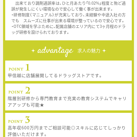
出来ており調剤過誤率は、ひと月あたり「0.02%」程度と殆ど過
誤が発生しにくい環境なので安心して働く事が出来ます。
・研修制度（マニュアル）が充実しており、未経験や中途入社の方
でも スムーズに仕事が出来る環境が整っているので安心です。
・OTC領域を学ぶために、配属店舗のエリア内にて3ヶ月程のドラ
ッグ研修を設けられております。
advantage
求人の魅力
甲信越に店舗展開してるドラッグストアです。
階層別研修から専門教育まで充実の教育システムでキャリ
アアップも可能★
高年収600万円までご相談可能◎スキルに応じてしっかり
評価いただけます。