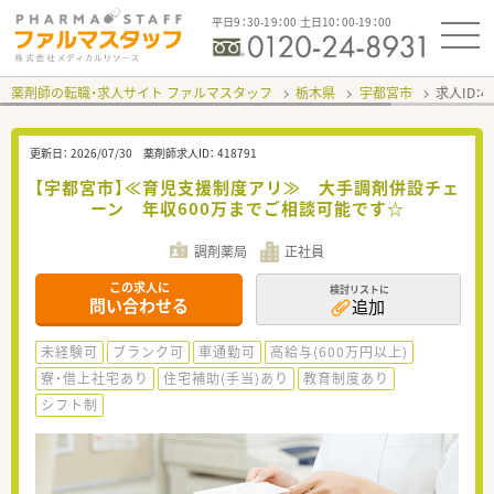
平日9：30-19：00 土日10：00-19：00
薬剤師の転職・求人サイト ファルマスタッフ
栃木県
宇都宮市
求人ID：
更新日：
2026/07/30
薬剤師求人ID：
418791
【宇都宮市】≪育児支援制度アリ≫ 大手調剤併設チェ
ーン 年収600万までご相談可能です☆
調剤薬局
正社員
この求人に
検討リストに
問い合わせる
追加
未経験可
ブランク可
車通勤可
高給与(600万円以上)
寮・借上社宅あり
住宅補助(手当)あり
教育制度あり
シフト制