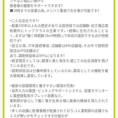
ントなど幅広い面から
患者様の健康をサポートできます！
■18時までの営業の為、メリハリ重視でお仕事が可能です！
<こんな会社です！>
・創業150年以上もの歴史があり北陸地域では店舗数･処方箋応需
枚数共にトップクラスの企業です。・経験に左右されることな
く、まずは「働く時間数（8or9時間）」で年収が選択できる点が特徴
的です！
・設立以来、37年連続増収、店舗数は840店舗程、その中で調剤併
設店は470店舗ほど
あり、調剤併設率は56％になります！
・経営理念としては、健康と美と衛生を通じての社会貢献を掲げ
ている会社です。
・調剤併設店は分離申請をしているため、薬局としての機能を最
大限発揮し運営しています。
<最新の設備環境と働きやすい環境が充実>
・音声入力の薬歴･ピッキングサポートシステム･投薬カウンター
に薬歴閲覧用タブレット設置など、
薬剤師が安心して働く事が出来る様に最新の機械を導入されて
います。
・多くの店舗に医療事務が配属されており、1人薬剤師の店舗でも
ミスが無いかをチェックする仕組みが