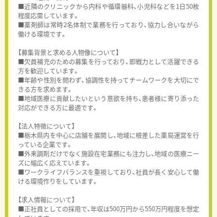
■近隣のクリニックから内科や循環器科、小児科などを1日50枚
程度応需しています。
■薬剤師は常時2名体制で業務を行っており、協力し合いながら
働ける環境です。
【募集背景と求める人物像について】
■欠員補充のための募集を行っており、即戦力として活躍できる
方を歓迎しています。
■年齢や性別を問わず、協調性を持ってチームワークを大切にで
きる方を求めます。
■地域医療に貢献したいという意欲を持ち、患者様に寄り添った
対応ができる方に最適です。
【法人特徴について】
■栃木県内を中心に店舗を展開し、地域に根差した薬局運営を行
っている企業です。
■外来調剤だけでなく施設在宅業務にも注力し、地域の医療ニー
ズに幅広く応えています。
■ワークライフバランスを重視しており、社員が長く安心して働
ける環境作りをしています。
【求人情報について】
■正社員としての採用で、年収は500万円から550万円程度を想定