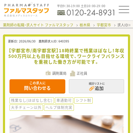
平日9：30-19：00 土日10：00-19：00
薬剤師の転職・求人サイト ファルマスタッフ
栃木県
宇都宮市
求人ID：
更新日：
2026/06/30
薬剤師求人ID：
640395
【宇都宮市/南宇都宮駅】18時終業で残業ほぼなし！年収
500万円以上も目指せる環境で、ワークライフバランス
を重視した働き方が可能です。
調剤薬局
正社員
この求人に
検討リストに
問い合わせる
追加
残業なし(ほぼなし含む)
車通勤可
シフト制
大手チェーン以外
ヘルプ体制充実