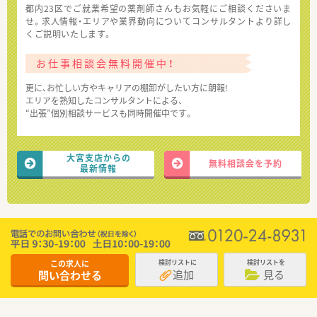
都内23区でご就業希望の薬剤師さんもお気軽にご相談くださいま
せ。求人情報・エリアや業界動向についてコンサルタントより詳し
くご説明いたします。
お仕事相談会無料開催中！
更に、お忙しい方やキャリアの棚卸がしたい方に朗報!
エリアを熟知したコンサルタントによる、
“出張”個別相談サービスも同時開催中です。
大宮支店からの
無料相談会を予約
最新情報
この求人に
検討リストに
検討リストを
追加
見る
問い合わせる