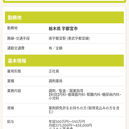
勤務地
勤務地
栃木県 宇都宮市
路線・交通手段
南宇都宮駅 (東武宇都宮線)
通勤交通費
有／全額
基本情報
雇用形態
正社員
業種
調剤薬局
業務内容
調剤／監査／服薬指導
【科目】内科・循環器内科・腎臓内科・糖尿病内科・
小児科
資格
薬剤師免許をお持ちの方（取得見込みの方を含
む）
給与
年収500万円～550万円
月給375,000円～458,000円