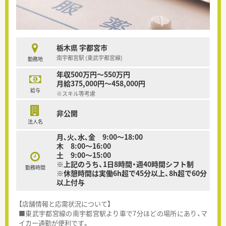
栃木県 宇都宮市
南宇都宮駅 (東武宇都宮線)
勤務地
年収500万円～550万円
月給375,000円～458,000円
給与
※スキル等考慮
非公開
法人名
月､火､水､金 9:00～18:00
木 8:00～16:00
土 9:00～15:00
※上記のうち、1日8時間・週40時間シフト制
勤務時間
※休憩時間は実働6h超で45分以上、8h超で60分
以上付与
【店舗情報と応需状況について】
■東武宇都宮線の南宇都宮駅より車で7分ほどの場所にあり、マ
イカー通勤が便利です。