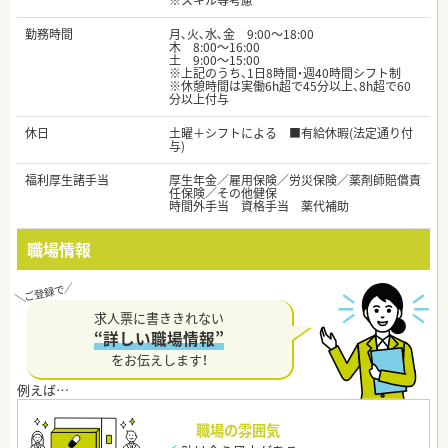
※スキル等考慮
勤務時間
月､火､水､金 9:00～18:00
木 8:00～16:00
土 9:00～15:00
※上記のうち、1日8時間・週40時間シフト制
※休憩時間は実働6h超で45分以上、8h超で60
分以上付与
休日
土曜＋シフトによる ■有給休暇(法定通り付
与)
福利厚生諸手当
厚生年金／雇用保険／労災保険／薬剤師賠償責
任保険／その他健保
時間外手当 資格手当 薬代補助
職場情報
求人票に書ききれない
“詳しい職場情報”
をお伝えします！
職場の雰囲気