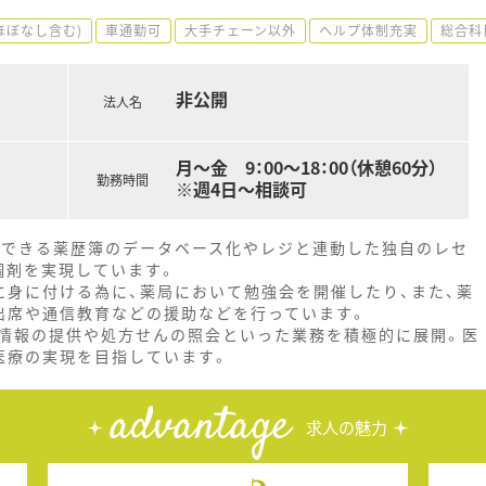
ほぼなし含む)
車通勤可
大手チェーン以外
ヘルプ体制充実
総合科
非公開
法人名
月～金 9：00～18：00（休憩60分）
勤務時間
※週4日～相談可
理できる薬歴簿のデータベース化やレジと連動した独自のレセ
調剤を実現しています。
に身に付ける為に、薬局において勉強会を開催したり、また、薬
出席や通信教育などの援助などを行っています。
情報の提供や処方せんの照会といった業務を積極的に展開。医
医療の実現を目指しています。
advantage
求人の魅力