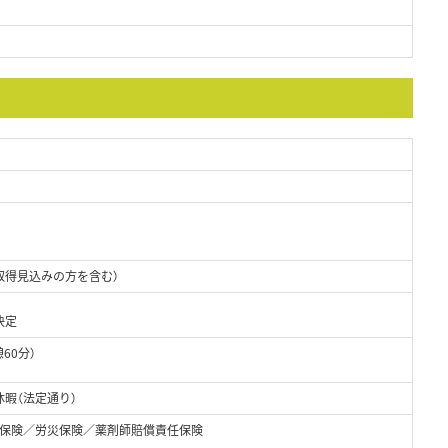
取得見込みの方を含む）
決定
憩60分）
暇（法定通り）
保険／労災保険／薬剤師賠償責任保険