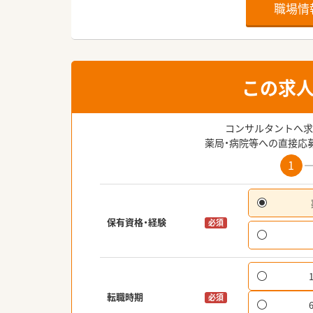
職場情
この求
コンサルタントへ求
薬局・病院等への直接応
1
保有資格・経験
必須
転職時期
必須