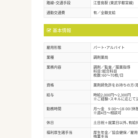
路線・交通手段
江曽島駅 (東武宇都宮線)
通勤交通費
有／全額支給
基本情報
雇用形態
パート・アルバイト
業種
調剤薬局
業務内容
調剤／監査／服薬指導
科目：総合科目
枚数：60～70枚/日
資格
薬剤師免許をお持ちの方（
給与
時給2,000円～2,300円
※ご経験・スキルに応じて
勤務時間
月～金 9：00～18：00（休
※週4日～相談可
休日
土日祝＋就業日以外、有給休
福利厚生諸手当
厚生年金／協会健保／雇用
残業手当