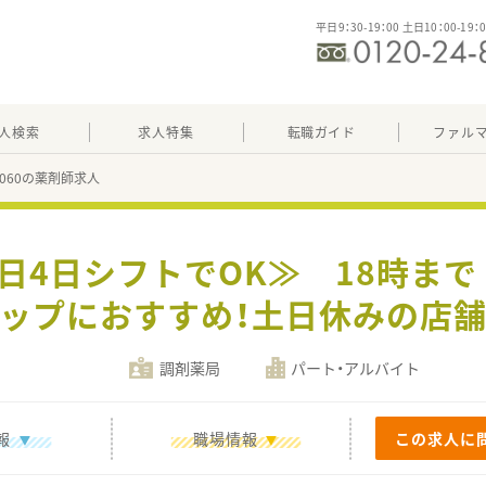
平日9：30-19：00 土日10：00-19：
人検索
求人特集
転職ガイド
ファル
12060の薬剤師求人
平日4日シフトでOK≫ 18時ま
ップにおすすめ！土日休みの店
調剤薬局
パート・アルバイト
報
職場情報
この求人に