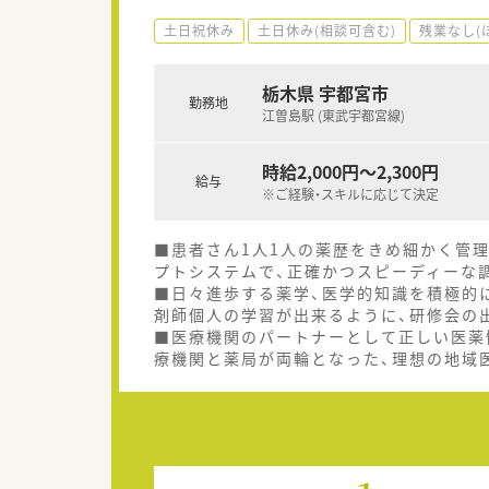
土日祝休み
土日休み(相談可含む)
残業なし(
栃木県 宇都宮市
勤務地
江曽島駅 (東武宇都宮線)
時給2,000円～2,300円
給与
※ご経験・スキルに応じて決定
■患者さん1人1人の薬歴をきめ細かく管
プトシステムで、正確かつスピーディーな
■日々進歩する薬学、医学的知識を積極的
剤師個人の学習が出来るように、研修会の
■医療機関のパートナーとして正しい医薬
療機関と薬局が両輪となった、理想の地域