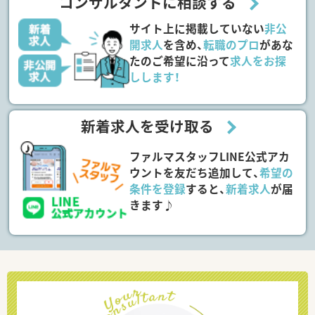
コンサルタントに相談する
サイト上に掲載していない
非公
開求人
を含め、
転職のプロ
があな
たのご希望に沿って
求人をお探
しします！
新着求人を受け取る
ファルマスタッフLINE公式アカ
ウントを友だち追加して、
希望の
条件を登録
すると、
新着求人
が届
きます♪