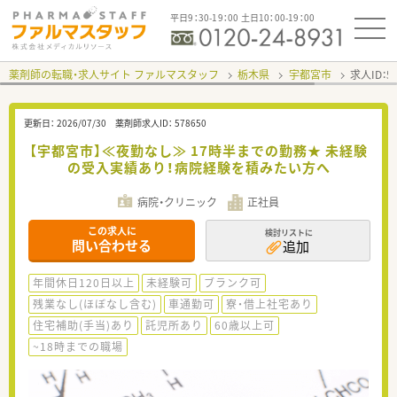
平日9：30-19：00 土日10：00-19：00
薬剤師の転職・求人サイト ファルマスタッフ
栃木県
宇都宮市
求人ID：
更新日：
2026/07/30
薬剤師求人ID：
578650
【宇都宮市】≪夜勤なし≫ 17時半までの勤務★ 未経験
の受入実績あり！病院経験を積みたい方へ
病院・クリニック
正社員
この求人に
検討リストに
問い合わせる
追加
年間休日120日以上
未経験可
ブランク可
残業なし(ほぼなし含む)
車通勤可
寮・借上社宅あり
住宅補助(手当)あり
託児所あり
60歳以上可
~18時までの職場