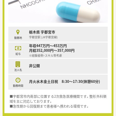
栃木県 宇都宮市
宇都宮駅 (JR宇都宮線)
勤務地
年収447万円～453万円
月給352,000円～357,000円
給与
※経験者例・スキル等考慮
非公開
法人名
月火水木金土日祝 8:30～17:30(休憩60分)
勤務時間
■宇都宮市内南部に位置する2次救急医療機関です。整形外科領
域を主に対応しております。
■急性期から回復期まで患者様へ携われる環境です。