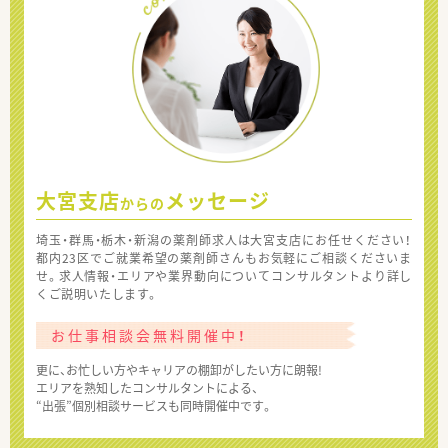
大宮支店
メッセージ
からの
埼玉・群馬・栃木・新潟の薬剤師求人は大宮支店にお任せください！
都内23区でご就業希望の薬剤師さんもお気軽にご相談くださいま
せ。求人情報・エリアや業界動向についてコンサルタントより詳し
くご説明いたします。
お仕事相談会無料開催中！
更に、お忙しい方やキャリアの棚卸がしたい方に朗報!
エリアを熟知したコンサルタントによる、
“出張”個別相談サービスも同時開催中です。