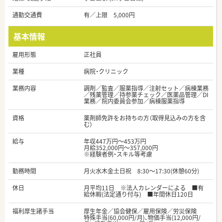
通勤交通費
有／上限 5,000円
基本情報
雇用形態
正社員
業種
病院・クリニック
業務内容
調剤／監査／服薬指導／注射セット／病棟業務
／残薬管理／持参薬チェック／医薬品管理／DI
業務／院内委員会参加／病棟服薬指導
資格
薬剤師免許をお持ちの方（取得見込みの方を含
む）
給与
年収447万円～453万円
月給352,000円～357,000円
※経験者例・スキル等考慮
勤務時間
月火水木金土日祝 8:30～17:30(休憩60分)
休日
月平均11日 ※法人カレンダーによる ■有
給休暇(法定通り付与) ■年間休日120日
福利厚生諸手当
厚生年金／協会健保／雇用保険／労災保険
特殊手当(60,000円/月)、物価手当(12,000円/