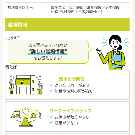
福利厚生諸手当
厚生年金／協会健保／雇用保険／労災保険
日曜・祝日勤務手当(8,200円/日)
職場情報
求人票に書ききれない
“詳しい職場情報”
をお伝えします！
職場の雰囲気
助け合う風土がある
年齢や性別の壁がない
ワークライフバランス
お休みが取りやすい
残業が少ない