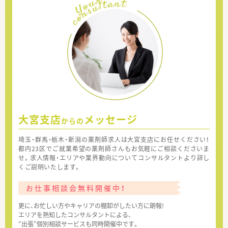
大宮支店
メッセージ
からの
埼玉・群馬・栃木・新潟の薬剤師求人は大宮支店にお任せください！
都内23区でご就業希望の薬剤師さんもお気軽にご相談くださいま
せ。求人情報・エリアや業界動向についてコンサルタントより詳し
くご説明いたします。
お仕事相談会無料開催中！
更に、お忙しい方やキャリアの棚卸がしたい方に朗報!
エリアを熟知したコンサルタントによる、
“出張”個別相談サービスも同時開催中です。