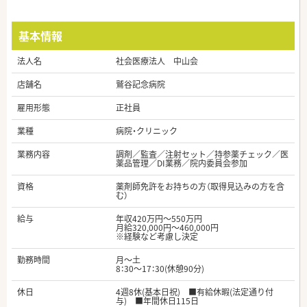
基本情報
法人名
社会医療法人 中山会
店舗名
鷲谷記念病院
雇用形態
正社員
業種
病院・クリニック
業務内容
調剤／監査／注射セット／持参薬チェック／医
薬品管理／DI業務／院内委員会参加
資格
薬剤師免許をお持ちの方（取得見込みの方を含
む）
給与
年収420万円～550万円
月給320,000円～460,000円
※経験など考慮し決定
勤務時間
月～土
8：30～17：30(休憩90分)
休日
4週8休(基本日祝) ■有給休暇(法定通り付
与) ■年間休日115日