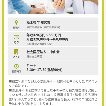
栃木県 宇都宮市
東武宇都宮駅 (東武宇都宮線)
勤務地
年収420万円～550万円
月給320,000円～460,000円
給与
※経験など考慮し決定
社会医療法人 中山会
鷲谷記念病院
法人名
月～土
8：30～17：30(休憩90分)
勤務時間
■創立50周年を迎える整形外科・一般内科を中心としたケアミッ
クス病院です。
■整形外科領域において高度な手術手技と最先端医療を実践し
ている他、 栃木県内ではじめて超伝導ＭＲＩ（磁気共鳴診断装
置）を 導入するなど、種々の医療機器を備え、病気の早期発見と
予防に全力投球をしております。