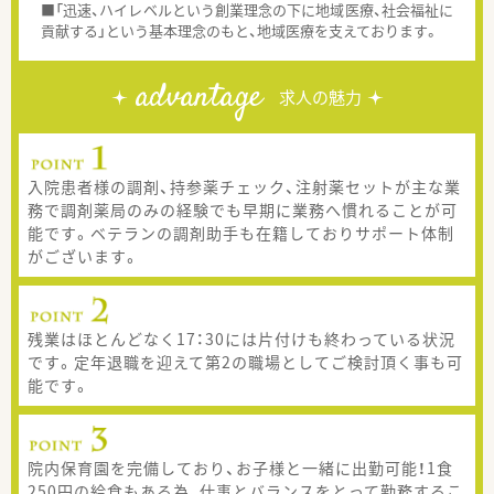
■「迅速、ハイレベルという創業理念の下に地域医療、社会福祉に
貢献する」という基本理念のもと、地域医療を支えております。
advantage
求人の魅力
入院患者様の調剤、持参薬チェック、注射薬セットが主な業
務で調剤薬局のみの経験でも早期に業務へ慣れることが可
能です。ベテランの調剤助手も在籍しておりサポート体制
がございます。
残業はほとんどなく17：30には片付けも終わっている状況
です。定年退職を迎えて第2の職場としてご検討頂く事も可
能です。
院内保育園を完備しており、お子様と一緒に出勤可能！1食
250円の給食もある為、仕事とバランスをとって勤務するこ