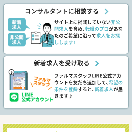
コンサルタントに相談する
サイト上に掲載していない
非公
開求人
を含め、
転職のプロ
があな
たのご希望に沿って
求人をお探
しします！
新着求人を受け取る
ファルマスタッフLINE公式アカ
ウントを友だち追加して、
希望の
条件を登録
すると、
新着求人
が届
きます♪