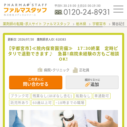
平日9：30-19：00 土日10：00-19：00
薬剤師の転職・求人サイト ファルマスタッフ
栃木県
宇都宮市
鷲谷記念
更新日：
2026/07/30
薬剤師求人ID：
618383
【宇都宮市】≪院内保育園完備≫ 17：30終業 定時ピ
タリで退勤できます♪ 急募！病院未経験の方もご相談
OK！
病院・クリニック
正社員
この求人に
検討リストに
問い合わせる
追加
ブランク可
残業なし(ほぼなし含む)
転勤なし
車通勤可
託児所あり
60歳以上可
~18時までの職場