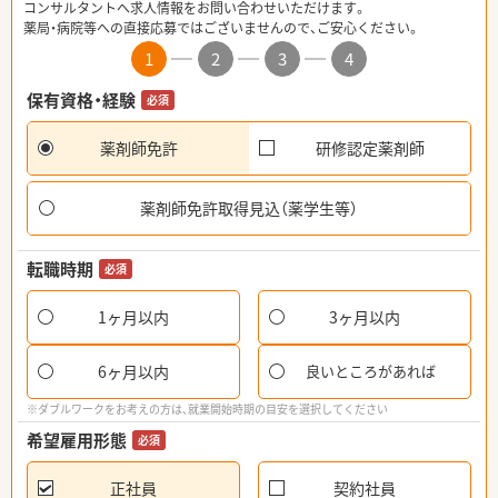
コンサルタントへ求人情報をお問い合わせいただけます。
薬局・病院等への直接応募ではございませんので、ご安心ください。
1
2
3
4
保有資格・経験
必須
薬剤師免許
研修認定薬剤師
薬剤師免許取得見込（薬学生等）
転職時期
必須
1ヶ月以内
3ヶ月以内
6ヶ月以内
良いところがあれば
※ダブルワークをお考えの方は、就業開始時期の目安を選択してください
希望雇用形態
必須
正社員
契約社員