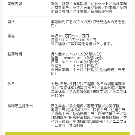
業務内容
調剤／監査／服薬指導／注射セット／病棟業務
／持参薬チェック／医薬品管理／DI業務／院内
委員会参加／混注業務／病棟服薬指導
資格
薬剤師免許をお持ちの方（取得見込みの方を含
む）
給与
年収360万円～600万円
月給227,200円～330,700円
※ご経験・ご年齢等を考慮いたします。
勤務時間
月～金8：30～17：15（休憩60分）
遅番 10:00～19：00（休憩60分）
日直 8：30～12：30（休憩0分）
※遅番 １ヶ月１回程度
※日直業務 １ヶ月２回程度（超過勤務手当支
給）
休日
土曜、日曜、祝日（月2回程度、休日の調剤業務あ
り）／有給休暇（初年度20日）／夏季休暇／年末
年始休暇／子の看護休暇（未就学児）／※年間休
日120日
福利厚生諸手当
厚生年金／協会健保／雇用保険／労災保険
地域手当（基本給の6％）／扶養手当／住居手当
／通勤手当／超過勤務手当／呼出待機手当／等
【福利厚生】財形貯蓄制度／医療費還付制度／マ
イカー通勤可能（駐車場2,000円/月）／ユニフォ
ーム貸与／共済制度