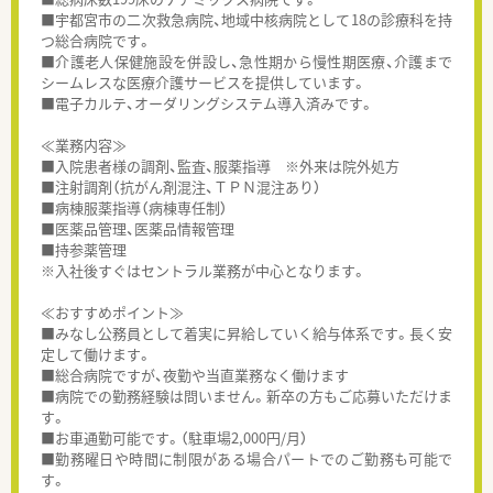
■宇都宮市の二次救急病院、地域中核病院として18の診療科を持
つ総合病院です。
■介護老人保健施設を併設し、急性期から慢性期医療、介護まで
シームレスな医療介護サービスを提供しています。
■電子カルテ、オーダリングシステム導入済みです。
≪業務内容≫
■入院患者様の調剤、監査、服薬指導 ※外来は院外処方
■注射調剤（抗がん剤混注、ＴＰＮ混注あり）
■病棟服薬指導（病棟専任制）
■医薬品管理、医薬品情報管理
■持参薬管理
※入社後すぐはセントラル業務が中心となります。
≪おすすめポイント≫
■みなし公務員として着実に昇給していく給与体系です。長く安
定して働けます。
■総合病院ですが、夜勤や当直業務なく働けます
■病院での勤務経験は問いません。新卒の方もご応募いただけま
す。
■お車通勤可能です。（駐車場2,000円/月）
■勤務曜日や時間に制限がある場合パートでのご勤務も可能で
す。