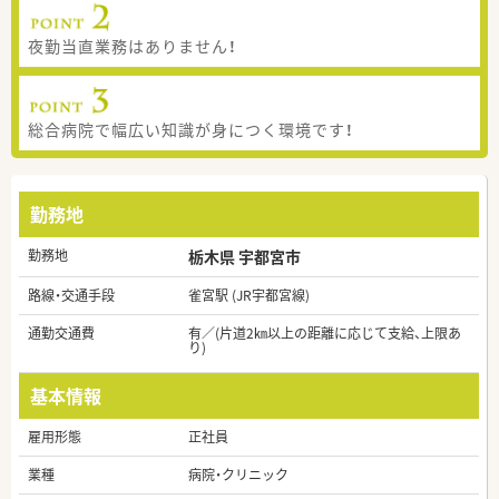
夜勤当直業務はありません！
総合病院で幅広い知識が身につく環境です！
勤務地
勤務地
栃木県 宇都宮市
路線・交通手段
雀宮駅 (JR宇都宮線)
通勤交通費
有／(片道2㎞以上の距離に応じて支給、上限あ
り)
基本情報
雇用形態
正社員
業種
病院・クリニック