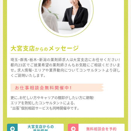
大宮支店
メッセージ
からの
埼玉・群馬・栃木・新潟の薬剤師求人は大宮支店にお任せください！
都内23区でご就業希望の薬剤師さんもお気軽にご相談くださいま
せ。求人情報・エリアや業界動向についてコンサルタントより詳し
くご説明いたします。
お仕事相談会無料開催中！
更に、お忙しい方やキャリアの棚卸がしたい方に朗報!
エリアを熟知したコンサルタントによる、
“出張”個別相談サービスも同時開催中です。
大宮支店からの
無料相談会を予約
最新情報