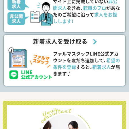
サイト上に掲載していない
非公
開求人
を含め、
転職のプロ
があな
たのご希望に沿って
求人をお探
しします！
新着求人を受け取る
ファルマスタッフLINE公式アカ
ウントを友だち追加して、
希望の
条件を登録
すると、
新着求人
が届
きます♪