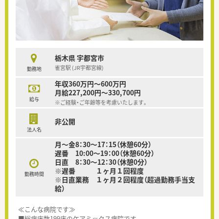
栃木県 宇都宮市
雀宮駅 (JR宇都宮線)
勤務地
年収360万円～600万円
月給227,200円～330,700円
給与
※ご経験・ご年齢等を考慮いたします。
非公開
法人名
月～金8：30～17：15（休憩60分）
遅番 10:00～19：00（休憩60分）
日直 8：30～12：30（休憩0分）
※遅番 １ヶ月１回程度
勤務時間
※日直業務 １ヶ月２回程度（超過勤務手当支
給）
≪こんな病院です≫
■総病床数199床のケアミックス病院です。