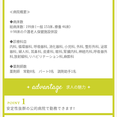
≪病院概要≫
◆病床数
総病床数： 199床（一般 153床、療養 46床）
※98床の介護老人保健施設併設
◆診療科目
内科, 循環器科, 呼吸器科, 消化器科, 小児科, 外科, 整形外科, 泌尿
器科, 婦人科, 耳鼻科, 皮膚科, 眼科,腎臓内科,神経内科,呼吸器外
科,放射線科,リハビリテーション科,麻酔科
◆薬剤師数
薬剤師 常勤8名 パート0名 調剤助手1名
advantage
求人の魅力
安定性抜群の公的病院で勤務できます！