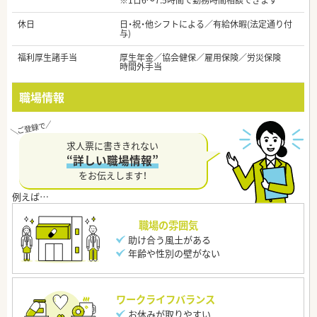
※1日6～7.5時間で勤務時間相談できます
休日
日・祝・他シフトによる／有給休暇(法定通り付
与)
福利厚生諸手当
厚生年金／協会健保／雇用保険／労災保険
時間外手当
職場情報
求人票に書ききれない
“詳しい職場情報”
をお伝えします！
職場の雰囲気
助け合う風土がある
年齢や性別の壁がない
ワークライフバランス
お休みが取りやすい