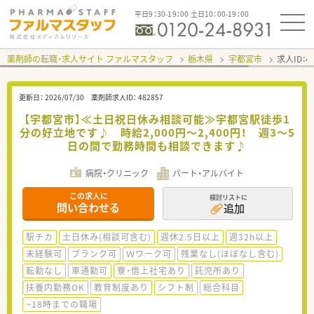
平日9：30-19：00 土日10：00-19：00
薬剤師の転職・求人サイト ファルマスタッフ
栃木県
宇都宮市
求人ID：
更新日：
2026/07/30
薬剤師求人ID：
482857
【宇都宮市】≪土日祝日休み相談可能≫宇都宮駅徒歩1
分の好立地です♪ 時給2,000円～2,400円！ 週3～5
日の間で勤務時間も相談できます♪
病院・クリニック
パート・アルバイト
この求人に
検討リストに
問い合わせる
追加
駅チカ
土日休み(相談可含む)
週休2.5日以上
週32h以上
未経験可
ブランク可
Ｗワーク可
残業なし(ほぼなし含む)
転勤なし
車通勤可
寮・借上社宅あり
託児所あり
扶養内勤務OK
教育制度あり
シフト制
総合科目
~18時までの職場