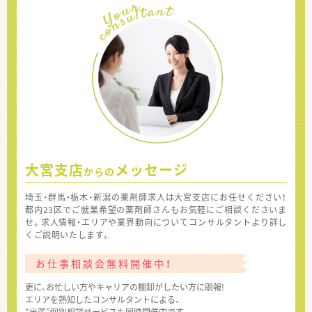
大宮支店
メッセージ
からの
埼玉・群馬・栃木・新潟の薬剤師求人は大宮支店にお任せください！
都内23区でご就業希望の薬剤師さんもお気軽にご相談くださいま
せ。求人情報・エリアや業界動向についてコンサルタントより詳し
くご説明いたします。
お仕事相談会無料開催中！
更に、お忙しい方やキャリアの棚卸がしたい方に朗報!
エリアを熟知したコンサルタントによる、