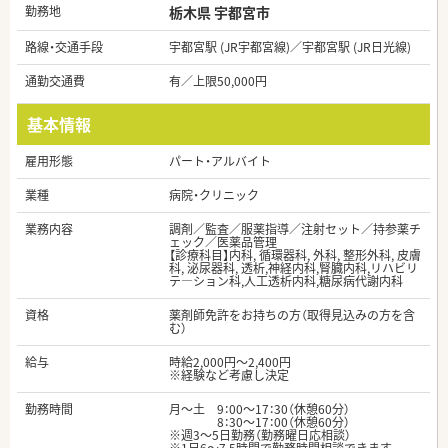
勤務地
栃木県 宇都宮市
路線・交通手段
宇都宮駅 (JR宇都宮線)／宇都宮駅 (JR日光線)
通勤交通費
有／上限50,000円
基本情報
雇用形態
パート・アルバイト
業種
病院・クリニック
業務内容
調剤／監査／服薬指導／注射セット／持参薬チ
ェック／医薬品管理
【診療科目】内科, 循環器科, 外科, 整形外科, 皮膚
科, 泌尿器科, 透析,神経内科,腎臓内科,リハビリ
テ―ション科,人工透析内科,糖尿病代謝内科
資格
薬剤師免許をお持ちの方（取得見込みの方を含
む）
給与
時給2,000円～2,400円
※経験など考慮し決定
勤務時間
月～土 9：00～17：30（休憩60分）
8：30～17：00（休憩60分）
※週3～5日勤務（勤務曜日応相談）