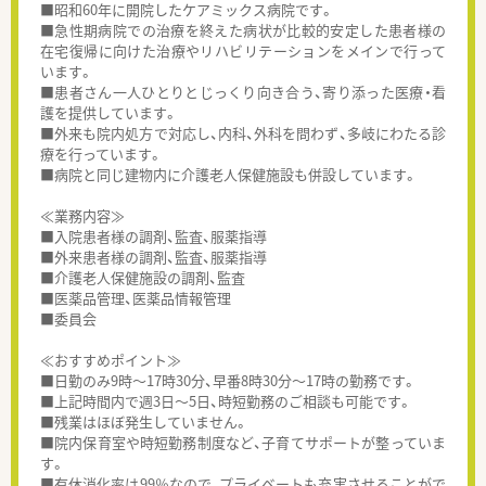
■昭和60年に開院したケアミックス病院です。
■急性期病院での治療を終えた病状が比較的安定した患者様の
在宅復帰に向けた治療やリハビリテーションをメインで行って
います。
■患者さん一人ひとりとじっくり向き合う、寄り添った医療・看
護を提供しています。
■外来も院内処方で対応し、内科、外科を問わず、多岐にわたる診
療を行っています。
■病院と同じ建物内に介護老人保健施設も併設しています。
≪業務内容≫
■入院患者様の調剤、監査、服薬指導
■外来患者様の調剤、監査、服薬指導
■介護老人保健施設の調剤、監査
■医薬品管理、医薬品情報管理
■委員会
≪おすすめポイント≫
■日勤のみ9時～17時30分、早番8時30分～17時の勤務です。
■上記時間内で週3日～5日、時短勤務のご相談も可能です。
■残業はほぼ発生していません。
■院内保育室や時短勤務制度など、子育てサポートが整っていま
す。
■有休消化率は99％なので、プライベートも充実させることがで