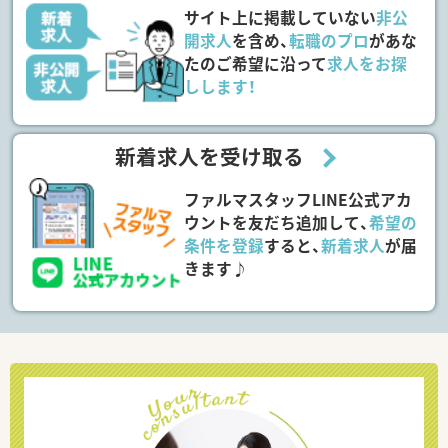
サイト上に掲載していない
非公
開求人
を含め、
転職のプロ
があな
たのご希望に沿って
求人をお探
しします！
新着求人を受け取る
ファルマスタッフLINE公式アカ
ウントを友だち追加して、
希望の
条件を登録
すると、
新着求人
が届
きます♪