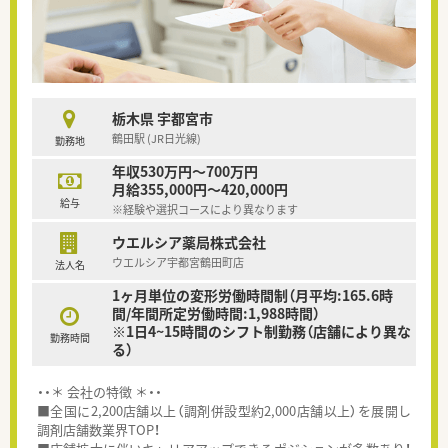
栃木県 宇都宮市
鶴田駅 (JR日光線)
勤務地
年収530万円～700万円
月給355,000円～420,000円
給与
※経験や選択コースにより異なります
ウエルシア薬局株式会社
ウエルシア宇都宮鶴田町店
法人名
1ヶ月単位の変形労働時間制（月平均:165.6時
間/年間所定労働時間:1,988時間）
※1日4~15時間のシフト制勤務（店舗により異な
勤務時間
る）
・・＊ 会社の特徴 ＊・・
■全国に2,200店舗以上（調剤併設型約2,000店舗以上）を展開し
調剤店舗数業界TOP！