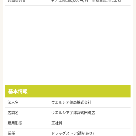
通勤交通費
有／上限100,000円/月 ※就業規則による
基本情報
法人名
ウエルシア薬局株式会社
店舗名
ウエルシア宇都宮鶴田町店
雇用形態
正社員
業種
ドラッグストア(調剤あり)