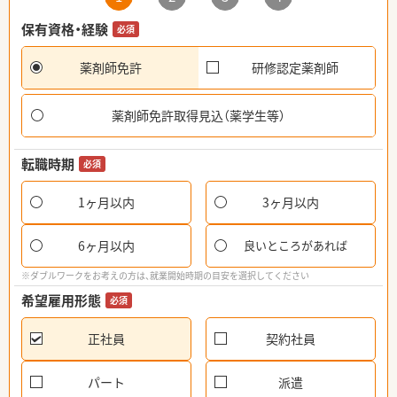
保有資格・経験
必須
薬剤師免許
研修認定薬剤師
薬剤師免許取得見込（薬学生等）
転職時期
必須
1ヶ月以内
3ヶ月以内
6ヶ月以内
良いところがあれば
※ダブルワークをお考えの方は、就業開始時期の目安を選択してください
希望雇用形態
必須
正社員
契約社員
パート
派遣