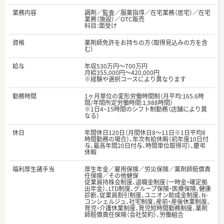
業務内容
調剤／監査／服薬指導／在宅業務（居宅）／在宅
業務（施設）／OTC販売
科目：面受け
資格
薬剤師免許をお持ちの方（取得見込みの方を含
む）
給与
年収530万円～700万円
月給355,000円～420,000円
※経験や選択コースにより異なります
勤務時間
1ヶ月単位の変形労働時間制（月平均:165.6時
間/年間所定労働時間:1,988時間）
※1日4~15時間のシフト制勤務（店舗により異
なる）
休日
年間休日120日（月間休日8～11日※1日平均8
時間勤務の場合）、年次有給休暇（初年度10日付
与、最高年間20日付与、時間単位取得可）、慶弔
休暇
福利厚生諸手当
厚生年金／雇用保険／労災保険／薬剤師賠償責
任保険／その他健保
従業員持株会制度、退職金制度（一時金・確定拠
出年金）、LTD制度、グループ保険・医療保険、健康
診断、従業員割引制度、ユニオン助成金制度、N-
コンシェルジュ、社宅制度、産前・産後休業制度、
育児・介護休業制度、育児短時間勤務制度、薬剤
師賠償責任保険（会社契約）、労働組合