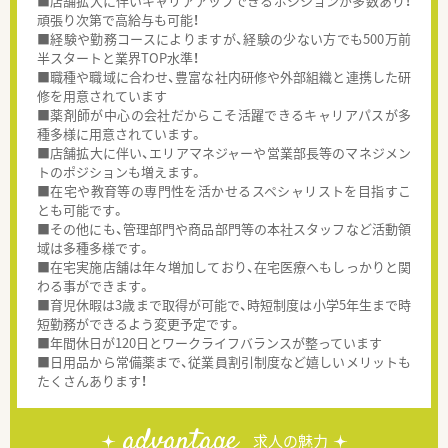
■店舗拡大に伴いキャリアアップできるポジションが多数あり！
頑張り次第で高給与も可能！
■経験や勤務コースによりますが、経験の少ない方でも500万前
半スタートと業界TOP水準！
■職種や職域に合わせ、豊富な社内研修や外部組織と連携した研
修を用意されています
■薬剤師が中心の会社だからこそ活躍できるキャリアパスが多
種多様に用意されています。
■店舗拡大に伴い、エリアマネジャーや営業部長等のマネジメン
トのポジションも増えます。
■在宅や教育等の専門性を活かせるスペシャリストを目指すこ
とも可能です。
■その他にも、管理部門や商品部門等の本社スタッフなど活動領
域は多種多様です。
■在宅実施店舗は年々増加しており、在宅医療へもしっかりと関
わる事ができます。
■育児休暇は3歳まで取得が可能で、時短制度は小学5年生まで時
短勤務ができるよう変更予定です。
■年間休日が120日とワークライフバランスが整っています
■日用品から常備薬まで、従業員割引制度など嬉しいメリットも
たくさんあります！
advantage
求人の魅力