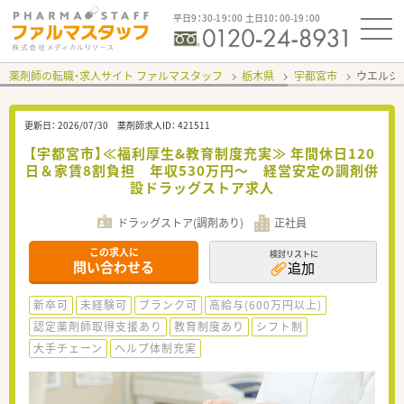
平日9：30-19：00 土日10：00-19：00
薬剤師の転職・求人サイト ファルマスタッフ
栃木県
宇都宮市
ウエルシ
更新日：
2026/07/30
薬剤師求人ID：
421511
【宇都宮市】≪福利厚生&教育制度充実≫ 年間休日120
日＆家賃8割負担 年収530万円～ 経営安定の調剤併
設ドラッグストア求人
ドラッグストア(調剤あり)
正社員
この求人に
検討リストに
問い合わせる
追加
新卒可
未経験可
ブランク可
高給与(600万円以上)
認定薬剤師取得支援あり
教育制度あり
シフト制
大手チェーン
ヘルプ体制充実