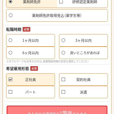
薬剤師免許
研修認定薬剤師
薬剤師免許取得見込（薬学生等）
転職時期
必須
1ヶ月以内
3ヶ月以内
6ヶ月以内
良いところがあれば
※ダブルワークをお考えの方は、就業開始時期の目安を選択してください
希望雇用形態
必須
正社員
契約社員
パート
派遣
1箇所
未入力の必須項目が
あります