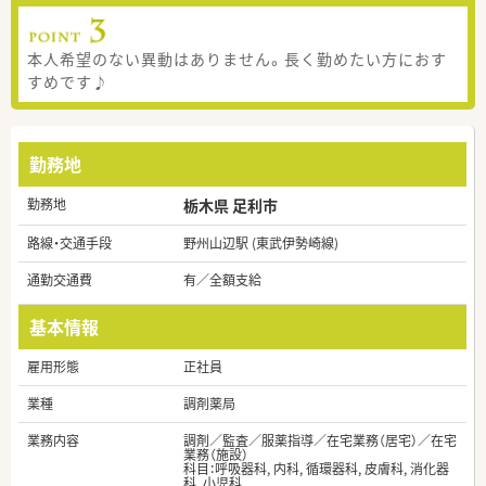
本人希望のない異動はありません。長く勤めたい方におす
すめです♪
勤務地
勤務地
栃木県 足利市
路線・交通手段
野州山辺駅 (東武伊勢崎線)
通勤交通費
有／全額支給
基本情報
雇用形態
正社員
業種
調剤薬局
業務内容
調剤／監査／服薬指導／在宅業務（居宅）／在宅
業務（施設）
科目：呼吸器科, 内科, 循環器科, 皮膚科, 消化器
科, 小児科