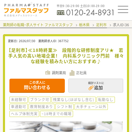
平日9：30-19：00 土日10：00-19：00
薬剤師の転職・求人サイト ファルマスタッフ
栃木県
足利市
求人ID：36
更新日：
2026/07/30
薬剤師求人ID：
367752
【足利市】≪18時終業≫ 段階的な研修制度アリ★ 若
手人気の高い地場企業！ 内科系クリニック門前 様々
な経験を積みたい方におすすめ♪
調剤薬局
正社員
この求人に
検討リストに
問い合わせる
追加
未経験可
ブランク可
残業なし(ほぼなし含む)
転勤なし
車通勤可
教育制度あり
シフト制
大手チェーン以外
ヘルプ体制充実
~18時までの職場