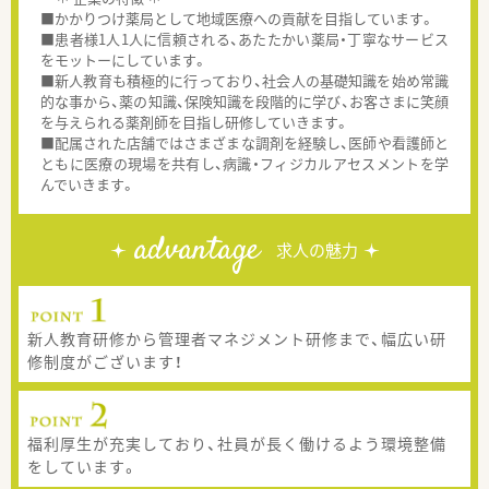
■かかりつけ薬局として地域医療への貢献を目指しています。
■患者様1人1人に信頼される、あたたかい薬局・丁寧なサービス
をモットーにしています。
■新人教育も積極的に行っており、社会人の基礎知識を始め常識
的な事から、薬の知識、保険知識を段階的に学び、お客さまに笑顔
を与えられる薬剤師を目指し研修していきます。
■配属された店舗ではさまざまな調剤を経験し、医師や看護師と
ともに医療の現場を共有し、病識・フィジカルアセスメントを学
んでいきます。
advantage
求人の魅力
新人教育研修から管理者マネジメント研修まで、幅広い研
修制度がございます！
福利厚生が充実しており、社員が長く働けるよう環境整備
をしています。