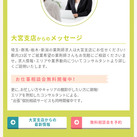
大宮支店
メッセージ
からの
埼玉・群馬・栃木・新潟の薬剤師求人は大宮支店にお任せください！
都内23区でご就業希望の薬剤師さんもお気軽にご相談くださいま
せ。求人情報・エリアや業界動向についてコンサルタントより詳し
くご説明いたします。
お仕事相談会無料開催中！
更に、お忙しい方やキャリアの棚卸がしたい方に朗報!
エリアを熟知したコンサルタントによる、
“出張”個別相談サービスも同時開催中です。
大宮支店からの
無料相談会を予約
最新情報