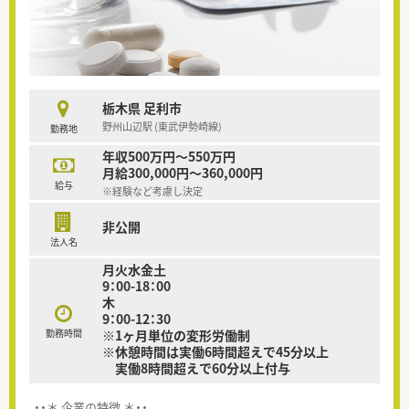
栃木県 足利市
野州山辺駅 (東武伊勢崎線)
勤務地
年収500万円～550万円
月給300,000円～360,000円
給与
※経験など考慮し決定
非公開
法人名
月火水金土
9：00-18：00
木
9：00-12：30
勤務時間
※1ヶ月単位の変形労働制
※休憩時間は実働6時間超えで45分以上
実働8時間超えで60分以上付与
・・＊ 企業の特徴 ＊・・