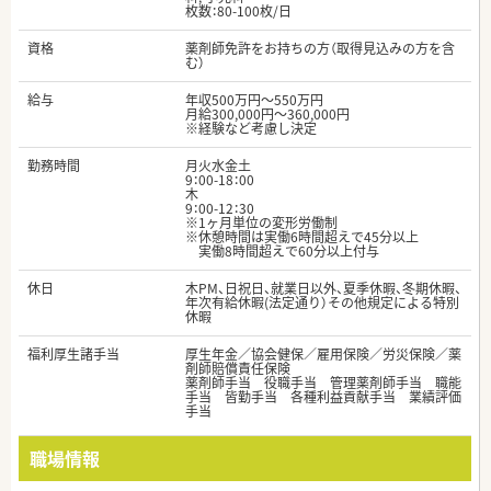
枚数：80-100枚/日
資格
薬剤師免許をお持ちの方（取得見込みの方を含
む）
給与
年収500万円～550万円
月給300,000円～360,000円
※経験など考慮し決定
勤務時間
月火水金土
9：00-18：00
木
9：00-12：30
※1ヶ月単位の変形労働制
※休憩時間は実働6時間超えで45分以上
実働8時間超えで60分以上付与
休日
木PM、日祝日、就業日以外、夏季休暇、冬期休暇、
年次有給休暇(法定通り）その他規定による特別
休暇
福利厚生諸手当
厚生年金／協会健保／雇用保険／労災保険／薬
剤師賠償責任保険
薬剤師手当 役職手当 管理薬剤師手当 職能
手当 皆勤手当 各種利益貢献手当 業績評価
手当
職場情報