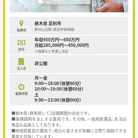
栃木県 足利市
野州山辺駅 (東武伊勢崎線)
勤務地
年収450万円～650万円
月給285,000円～450,000円
給与
※経験など考慮し決定
非公開
法人名
月～金
9:00～18:00（休憩60分）
10:00～19:00（休憩60分）
勤務時間
土
9:00～13:00（休憩00分）
■栃木県・群馬県にて2店舗展開の会社です。
■保険調剤を主とする薬局です。その他、一般用医薬品、生活必
需品も品揃えしております。
■地域密着型の薬局で、地元の皆さまが気軽に立寄り相談できる
薬局を目指しています。