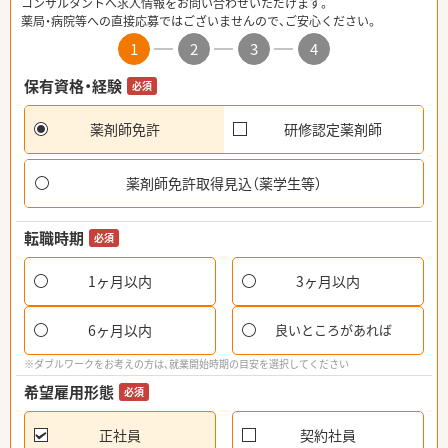
コンサルタントへ求人情報をお問い合わせいただけます。
薬局・病院等への直接応募ではございませんので、ご安心ください。
1
2
3
4
保有資格・経験
必須
薬剤師免許
研修認定薬剤師
薬剤師免許取得見込（薬学生等）
転職時期
必須
1ヶ月以内
3ヶ月以内
6ヶ月以内
良いところがあれば
※ダブルワークをお考えの方は、就業開始時期の目安を選択してください
希望雇用形態
必須
正社員
契約社員