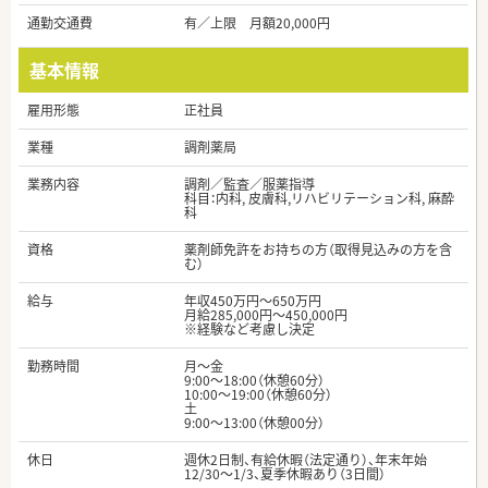
通勤交通費
有／上限 月額20,000円
基本情報
雇用形態
正社員
業種
調剤薬局
業務内容
調剤／監査／服薬指導
科目：内科, 皮膚科,リハビリテーション科, 麻酔
科
資格
薬剤師免許をお持ちの方（取得見込みの方を含
む）
給与
年収450万円～650万円
月給285,000円～450,000円
※経験など考慮し決定
勤務時間
月～金
9:00～18:00（休憩60分）
10:00～19:00（休憩60分）
土
9:00～13:00（休憩00分）
休日
週休2日制、有給休暇（法定通り）、年末年始
12/30～1/3、夏季休暇あり（3日間）