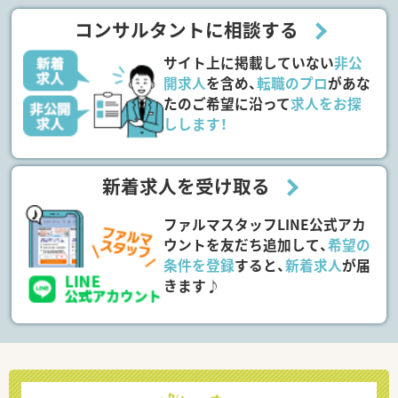
コンサルタントに相談する
サイト上に掲載していない
非公
開求人
を含め、
転職のプロ
があな
たのご希望に沿って
求人をお探
しします！
新着求人を受け取る
ファルマスタッフLINE公式アカ
ウントを友だち追加して、
希望の
条件を登録
すると、
新着求人
が届
きます♪