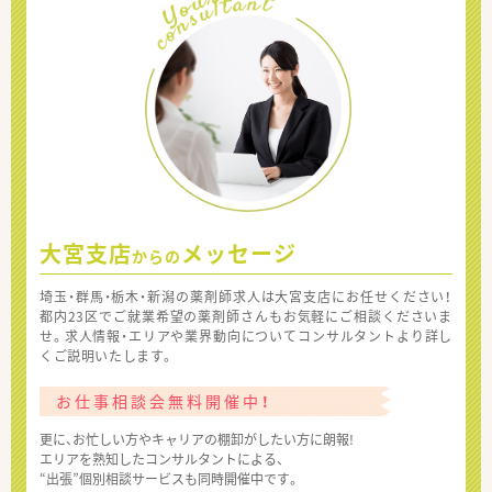
大宮支店
メッセージ
からの
埼玉・群馬・栃木・新潟の薬剤師求人は大宮支店にお任せください！
都内23区でご就業希望の薬剤師さんもお気軽にご相談くださいま
せ。求人情報・エリアや業界動向についてコンサルタントより詳し
くご説明いたします。
お仕事相談会無料開催中！
更に、お忙しい方やキャリアの棚卸がしたい方に朗報!
エリアを熟知したコンサルタントによる、
“出張”個別相談サービスも同時開催中です。