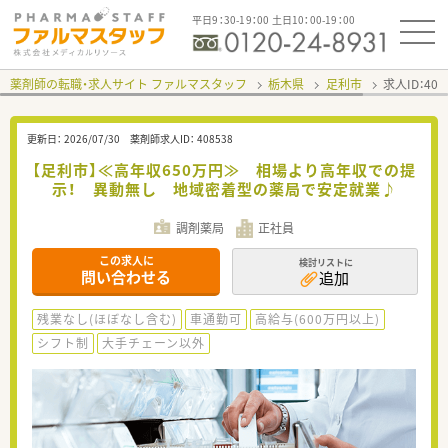
平日9：30-19：00 土日10：00-19：00
薬剤師の転職・求人サイト ファルマスタッフ
栃木県
足利市
求人ID：40
更新日：
2026/07/30
薬剤師求人ID：
408538
【足利市】≪高年収650万円≫ 相場より高年収での提
示！ 異動無し 地域密着型の薬局で安定就業♪
調剤薬局
正社員
この求人に
検討リストに
問い合わせる
追加
残業なし(ほぼなし含む)
車通勤可
高給与(600万円以上)
シフト制
大手チェーン以外