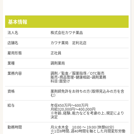
基本情報
法人名
株式会社カワチ薬品
店舗名
カワチ薬局 足利北店
雇用形態
正社員
業種
調剤薬局
業務内容
調剤／監査／服薬指導／OTC販売
販売・商品管理・健康相談・調剤業務
科目：面受け
資格
薬剤師免許をお持ちの方（取得見込みの方を含
む）
給与
年収450万円～600万円
月給320,000円～400,000円
※年齢、経験、能力などを考慮の上、規定により
決定
勤務時間
月火水木金 10:00 ～ 19:00（休憩60分）
※1日8時間、週40時間を軸とした月間変形労働