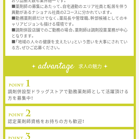
おり品揃え数も業界随一です。
■薬剤師の募集にあたって、自宅通勤のエリア社員と転居を伴う
異動があるナショナル社員の2コースに分かれています。
■勤務薬剤師だけでなく、薬局長や管理職、幹部候補としてのキ
ャリアビジョンも描ける環境です。
■調剤併設店舗でのご勤務の場合、薬剤師は調剤投薬業務が中心
となります。
■「地域の人々の健康を支えたい」という思いを大事にされてい
る方、ぜひご応募ください。
advantage
求人の魅力
調剤併設型ドラッグストアで勤務薬剤師として活躍頂ける
方を募集中！
認定薬剤師資格をお持ちの方も歓迎！