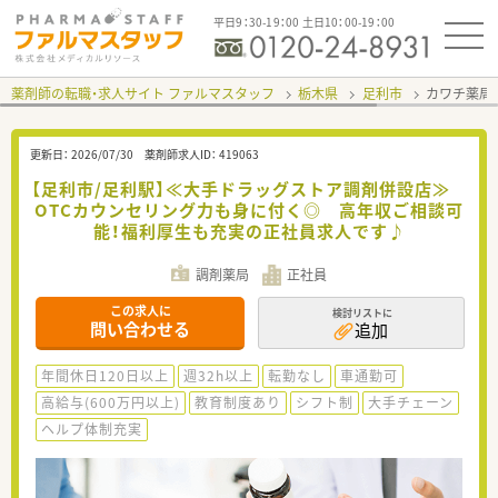
平日9：30-19：00 土日10：00-19：00
薬剤師の転職・求人サイト ファルマスタッフ
栃木県
足利市
カワチ薬局
更新日：
2026/07/30
薬剤師求人ID：
419063
【足利市/足利駅】≪大手ドラッグストア調剤併設店≫
OTCカウンセリング力も身に付く◎ 高年収ご相談可
能！福利厚生も充実の正社員求人です♪
調剤薬局
正社員
この求人に
検討リストに
問い合わせる
追加
年間休日120日以上
週32h以上
転勤なし
車通勤可
高給与(600万円以上)
教育制度あり
シフト制
大手チェーン
ヘルプ体制充実