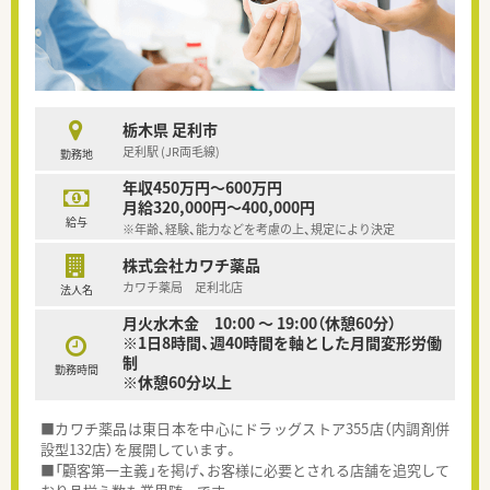
栃木県 足利市
足利駅 (JR両毛線)
勤務地
年収450万円～600万円
月給320,000円～400,000円
給与
※年齢、経験、能力などを考慮の上、規定により決定
株式会社カワチ薬品
カワチ薬局 足利北店
法人名
月火水木金 10:00 ～ 19:00（休憩60分）
※1日8時間、週40時間を軸とした月間変形労働
制
勤務時間
※休憩60分以上
■カワチ薬品は東日本を中心にドラッグストア355店（内調剤併
設型132店）を展開しています。
■「顧客第一主義」を掲げ、お客様に必要とされる店舗を追究して