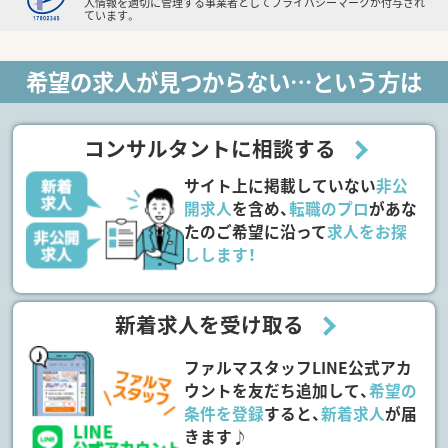
人情報を適切に管理する事業者としてプライバシーマークが付与され
ています。
希望の求人が見つからない…という方は
コンサルタントに相談する
サイト上に掲載していない
非公
開求人
を含め、
転職のプロ
があな
たのご希望に沿って
求人をお探
しします！
新着求人を受け取る
ファルマスタッフLINE公式アカ
ウントを友だち追加して、
希望の
条件を登録
すると、
新着求人
が届
きます♪