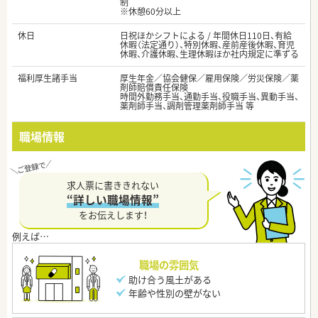
制
※休憩60分以上
休日
日祝ほかシフトによる / 年間休日110日、有給
休暇（法定通り）、特別休暇、産前産後休暇、育児
休暇、介護休暇、生理休暇ほか社内規定に準ずる
福利厚生諸手当
厚生年金／協会健保／雇用保険／労災保険／薬
剤師賠償責任保険
時間外勤務手当、通勤手当、役職手当、異動手当、
薬剤師手当、調剤管理薬剤師手当 等
職場情報
求人票に書ききれない
“詳しい職場情報”
をお伝えします！
職場の雰囲気
助け合う風土がある
年齢や性別の壁がない