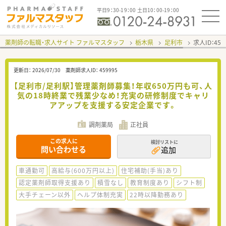
平日9：30-19：00 土日10：00-19：00
薬剤師の転職・求人サイト ファルマスタッフ
栃木県
足利市
求人ID：45
更新日：
2026/07/30
薬剤師求人ID：
459995
【足利市/足利駅】管理薬剤師募集！年収650万円も可、人
気の18時終業で残業少なめ！充実の研修制度でキャリ
アアップを支援する安定企業です。
調剤薬局
正社員
この求人に
検討リストに
問い合わせる
追加
車通勤可
高給与(600万円以上)
住宅補助(手当)あり
認定薬剤師取得支援あり
積雪なし
教育制度あり
シフト制
大手チェーン以外
ヘルプ体制充実
22時以降勤務あり