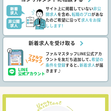
サイト上に掲載していない
非公
開求人
を含め、
転職のプロ
があな
たのご希望に沿って
求人をお探
しします！
新着求人を受け取る
ファルマスタッフLINE公式アカ
ウントを友だち追加して、
希望の
条件を登録
すると、
新着求人
が届
きます♪