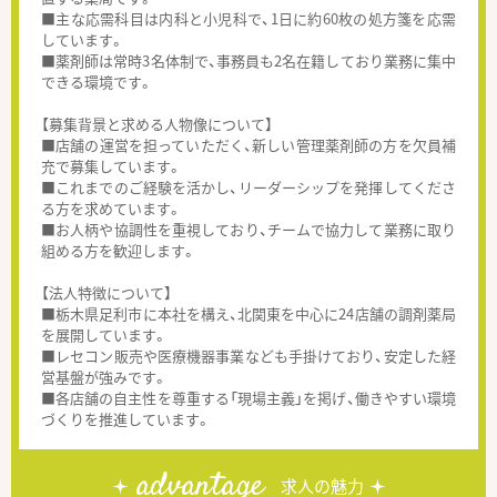
■主な応需科目は内科と小児科で、1日に約60枚の処方箋を応需
しています。
■薬剤師は常時3名体制で、事務員も2名在籍しており業務に集中
できる環境です。
【募集背景と求める人物像について】
■店舗の運営を担っていただく、新しい管理薬剤師の方を欠員補
充で募集しています。
■これまでのご経験を活かし、リーダーシップを発揮してくださ
る方を求めています。
■お人柄や協調性を重視しており、チームで協力して業務に取り
組める方を歓迎します。
【法人特徴について】
■栃木県足利市に本社を構え、北関東を中心に24店舗の調剤薬局
を展開しています。
■レセコン販売や医療機器事業なども手掛けており、安定した経
営基盤が強みです。
■各店舗の自主性を尊重する「現場主義」を掲げ、働きやすい環境
づくりを推進しています。
advantage
求人の魅力