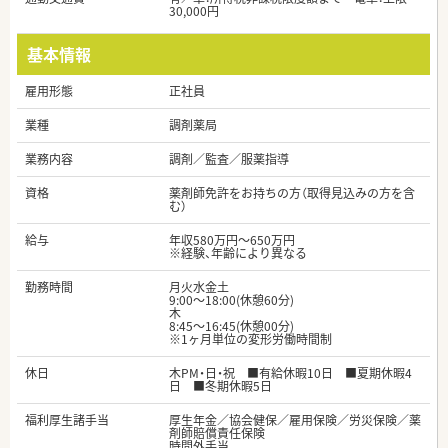
30,000円
基本情報
雇用形態
正社員
業種
調剤薬局
業務内容
調剤／監査／服薬指導
資格
薬剤師免許をお持ちの方（取得見込みの方を含
む）
給与
年収580万円～650万円
※経験、年齢により異なる
勤務時間
月火水金土
9:00～18:00(休憩60分)
木
8:45～16:45(休憩00分)
※1ヶ月単位の変形労働時間制
休日
木PM・日・祝 ■有給休暇10日 ■夏期休暇4
日 ■冬期休暇5日
福利厚生諸手当
厚生年金／協会健保／雇用保険／労災保険／薬
剤師賠償責任保険
時間外手当