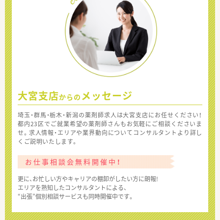
大宮支店
メッセージ
からの
埼玉・群馬・栃木・新潟の薬剤師求人は大宮支店にお任せください！
都内23区でご就業希望の薬剤師さんもお気軽にご相談くださいま
せ。求人情報・エリアや業界動向についてコンサルタントより詳し
くご説明いたします。
お仕事相談会無料開催中！
更に、お忙しい方やキャリアの棚卸がしたい方に朗報!
エリアを熟知したコンサルタントによる、
“出張”個別相談サービスも同時開催中です。