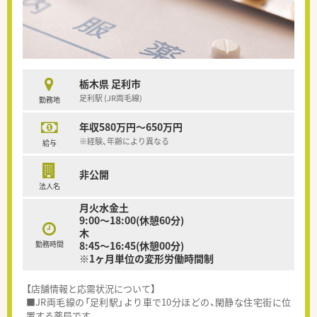
栃木県 足利市
足利駅 (JR両毛線)
勤務地
年収580万円～650万円
※経験、年齢により異なる
給与
非公開
法人名
月火水金土
9:00～18:00(休憩60分)
木
勤務時間
8:45～16:45(休憩00分)
※1ヶ月単位の変形労働時間制
【店舗情報と応需状況について】
■JR両毛線の「足利駅」より車で10分ほどの、閑静な住宅街に位
置する薬局です。