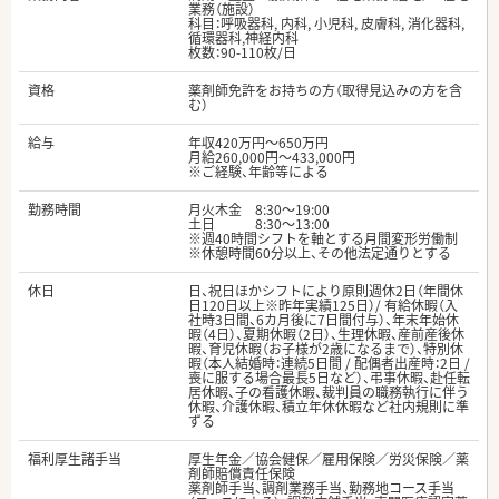
業務（施設）
科目：呼吸器科, 内科, 小児科, 皮膚科, 消化器科,
循環器科,神経内科
枚数：90-110枚/日
資格
薬剤師免許をお持ちの方（取得見込みの方を含
む）
給与
年収420万円～650万円
月給260,000円～433,000円
※ご経験、年齢等による
勤務時間
月火木金 8:30～19:00
土日 8:30～13:00
※週40時間シフトを軸とする月間変形労働制
※休憩時間60分以上、その他法定通りとする
休日
日、祝日ほかシフトにより原則週休2日（年間休
日120日以上※昨年実績125日）/ 有給休暇（入
社時3日間、6カ月後に7日間付与）、年末年始休
暇（4日）、夏期休暇（2日）、生理休暇、産前産後休
暇、育児休暇（お子様が2歳になるまで）、特別休
暇（本人結婚時：連続5日間 / 配偶者出産時：2日 /
喪に服する場合最長5日など）、弔事休暇、赴任転
居休暇、子の看護休暇、裁判員の職務執行に伴う
休暇、介護休暇、積立年休休暇など社内規則に準
ずる
福利厚生諸手当
厚生年金／協会健保／雇用保険／労災保険／薬
剤師賠償責任保険
薬剤師手当、調剤業務手当、勤務地コース手当