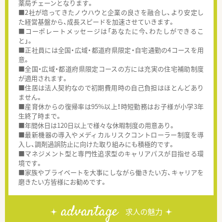
薬局チェーンとなります。
■2社が培ってきたノウハウと企業の良さを融合し、より安定し
た経営基盤から、成長スピードを加速させていきます。
■コーポレートメッセージは「あなたに今、わたしができるこ
と」。
■正社員には全国・広域・都道府県限定・自宅通勤の4コースを用
意。
■全国・広域・都道府県限定コースの方には充実の住宅補助制度
が適用されます。
■住居は法人契約なので初期費用時の自己負担はほとんどあり
ません。
■産育休からの復帰率は95%以上！時短勤務はお子様が小学3年
生終了時まで。
■年間休日は120日以上で様々な休暇制度の用意あり。
■最新機器の導入やメディカルリスクコントローラー制度を導
入し、調剤過誤防止に向けた取り組みにも積極的です。
■マネジメント型と専門性追求型のキャリアパスが目指せる環
境です。
■家族やプライベートを大事にしながら働きたい方、キャリアを
磨きたい方皆様にお勧めです。
advantage
求人の魅力