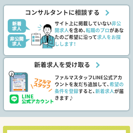
コンサルタントに相談する
サイト上に掲載していない
非公
開求人
を含め、
転職のプロ
があな
たのご希望に沿って
求人をお探
しします！
新着求人を受け取る
ファルマスタッフLINE公式アカ
ウントを友だち追加して、
希望の
条件を登録
すると、
新着求人
が届
きます♪