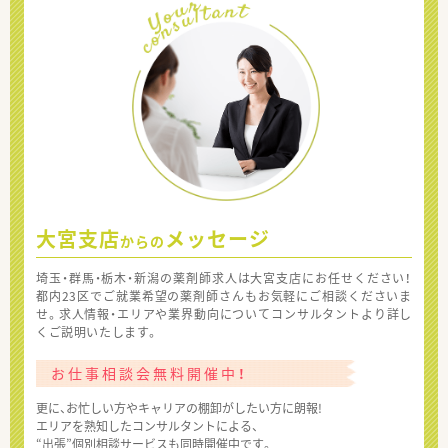
大宮支店
メッセージ
からの
埼玉・群馬・栃木・新潟の薬剤師求人は大宮支店にお任せください！
都内23区でご就業希望の薬剤師さんもお気軽にご相談くださいま
せ。求人情報・エリアや業界動向についてコンサルタントより詳し
くご説明いたします。
お仕事相談会無料開催中！
更に、お忙しい方やキャリアの棚卸がしたい方に朗報!
エリアを熟知したコンサルタントによる、
“出張”個別相談サービスも同時開催中です。