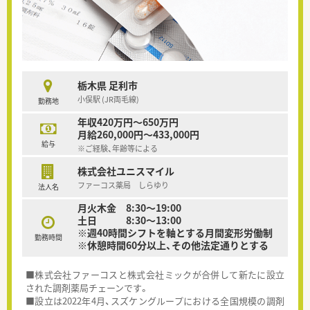
栃木県 足利市
小俣駅 (JR両毛線)
勤務地
年収420万円～650万円
月給260,000円～433,000円
給与
※ご経験、年齢等による
株式会社ユニスマイル
ファーコス薬局 しらゆり
法人名
月火木金 8:30～19:00
土日 8:30～13:00
※週40時間シフトを軸とする月間変形労働制
勤務時間
※休憩時間60分以上、その他法定通りとする
■株式会社ファーコスと株式会社ミックが合併して新たに設立
された調剤薬局チェーンです。
■設立は2022年4月、スズケングループにおける全国規模の調剤