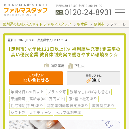
平日9：30-19：00 土日10：00-19：00
薬剤師の転職・求人サイト ファルマスタッフ
栃木県
足利市
ファーコス
更新日：
2026/07/30
薬剤師求人ID：
477954
【足利市】≪年休122日以上！≫ 福利厚生充実！定着率の
高い優良企業 教育体制充実で働きやすい環境あり☆
調剤薬局
正社員
この求人に
検討リストに
問い合わせる
追加
年間休日120日以上
ブランク可
残業なし(ほぼなし含む)
車通勤可
高給与(600万円以上)
寮・借上社宅あり
住宅補助(手当)あり
認定薬剤師取得支援あり
教育制度あり
シフト制
大手チェーン
ヘルプ体制充実