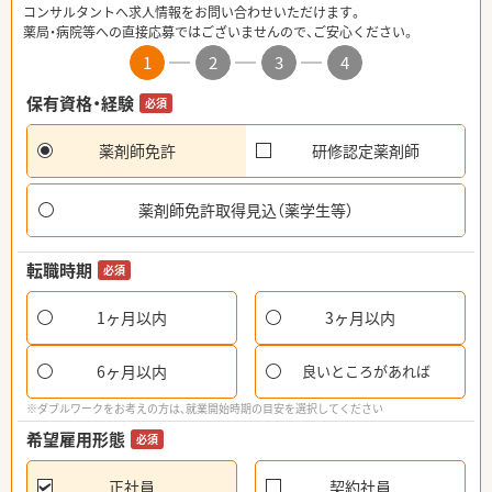
コンサルタントへ求人情報をお問い合わせいただけます。
薬局・病院等への直接応募ではございませんので、ご安心ください。
1
2
3
4
保有資格・経験
必須
薬剤師免許
研修認定薬剤師
薬剤師免許取得見込（薬学生等）
転職時期
必須
1ヶ月以内
3ヶ月以内
6ヶ月以内
良いところがあれば
※ダブルワークをお考えの方は、就業開始時期の目安を選択してください
希望雇用形態
必須
正社員
契約社員