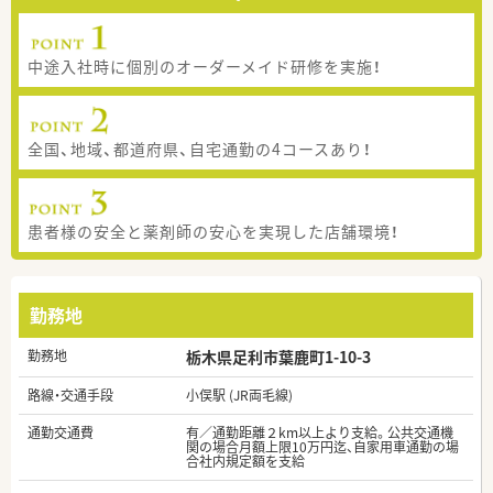
中途入社時に個別のオーダーメイド研修を実施！
全国、地域、都道府県、自宅通勤の4コースあり！
患者様の安全と薬剤師の安心を実現した店舗環境！
勤務地
勤務地
栃木県足利市葉鹿町1-10-3
路線・交通手段
小俣駅 (JR両毛線)
通勤交通費
有／通勤距離２km以上より支給。公共交通機
関の場合月額上限10万円迄、自家用車通勤の場
合社内規定額を支給