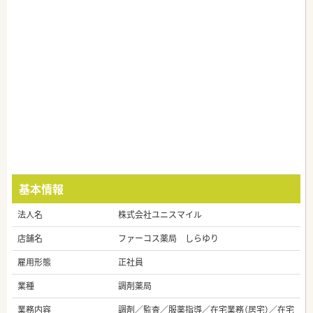
基本情報
法人名
株式会社ユニスマイル
店舗名
ファーコス薬局 しらゆり
雇用形態
正社員
業種
調剤薬局
業務内容
調剤／監査／服薬指導／在宅業務（居宅）／在宅