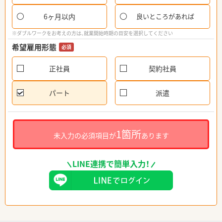
6ヶ月以内
良いところがあれば
※ダブルワークをお考えの方は、就業開始時期の目安を選択してください
希望雇用形態
必須
正社員
契約社員
パート
派遣
1箇所
未入力の必須項目が
あります
LINE連携で簡単入力！