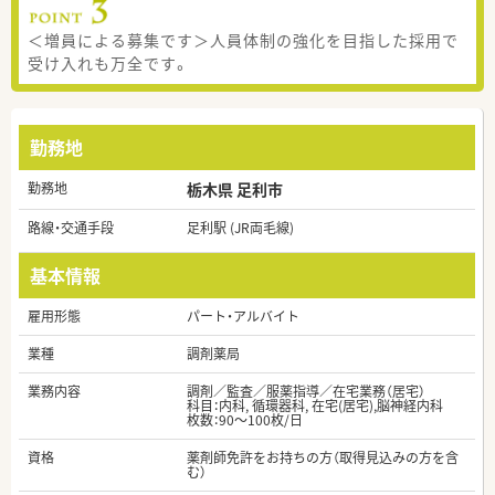
＜増員による募集です＞人員体制の強化を目指した採用で
受け入れも万全です。
勤務地
勤務地
栃木県 足利市
路線・交通手段
足利駅 (JR両毛線)
基本情報
雇用形態
パート・アルバイト
業種
調剤薬局
業務内容
調剤／監査／服薬指導／在宅業務（居宅）
科目：内科, 循環器科, 在宅(居宅),脳神経内科
枚数：90～100枚/日
資格
薬剤師免許をお持ちの方（取得見込みの方を含
む）