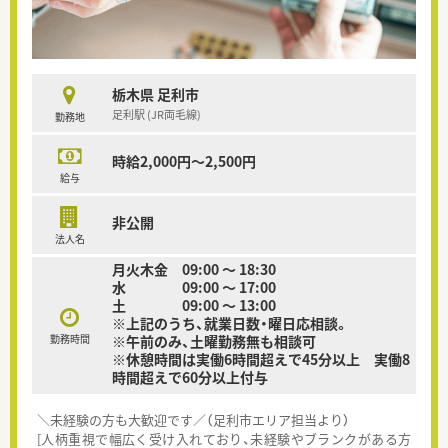
栃木県 足利市
足利駅 (JR両毛線)
勤務地
時給2,000円～2,500円
給与
非公開
法人名
月火木金 09:00 ～ 18:30
水 09:00 ～ 17:00
土 09:00 ～ 13:00
※上記のうち、就業日数・曜日応相談。
勤務時間
※午前のみ、土曜勤務無も相談可
※休憩時間は実働6時間超えで45分以上 実働8
時間超えで60分以上付与
＼未経験の方も大歓迎です／（足利市エリア担当より）
[人柄重視で幅広く受け入れており、未経験やブランクがある方