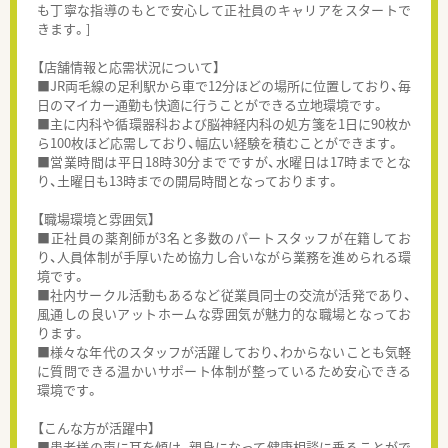
も丁寧な指導のもとで安心して正社員のキャリアをスタートで
きます。]
【店舗情報と応需状況について】
■JR両毛線の足利駅から車で12分ほどの場所に位置しており、毎
日のマイカー通勤も快適に行うことができる立地環境です。
■主に内科や循環器科および脳神経内科の処方箋を1日に90枚か
ら100枚ほど応需しており、幅広い経験を積むことができます。
■営業時間は平日18時30分までですが、水曜日は17時までとな
り、土曜日も13時までの開局時間となっております。
【職場環境と雰囲気】
■正社員の薬剤師が3名と多数のパートスタッフが在籍してお
り、人員体制が手厚いため協力し合いながら業務を進められる環
境です。
■社内サークル活動もあるなど従業員同士の交流が活発であり、
風通しの良いアットホームな雰囲気が魅力的な職場となってお
ります。
■様々な年代のスタッフが活躍しており、わからないことも気軽
に質問できる温かいサポート体制が整っているため安心できる
環境です。
【こんな方が活躍中】
■患者様の声に耳を傾け、親身になって健康相談に乗ることがで