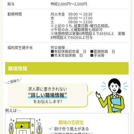
給与
時給2,000円～2,500円
勤務時間
月火木金 09:00 ～ 18:30
水 09:00 ～ 17:00
土 09:00 ～ 13:00
※上記のうち、就業日数・曜日応相談。
※午前のみ、土曜勤務無も相談可
※休憩時間は実働6時間超えで45分以上 実働
8時間超えで60分以上付与
福利厚生諸手当
労災保険
■有給休暇初年度 日 ■夏期休暇 日
■年末年始休暇 日 ■手当等
職場情報
求人票に書ききれない
“詳しい職場情報”
をお伝えします！
職場の雰囲気
助け合う風土がある