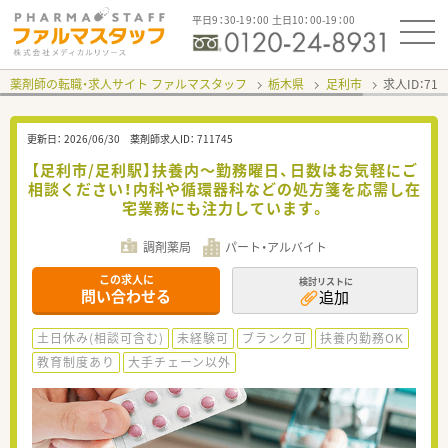
平日9：30-19：00 土日10：00-19：00
薬剤師の転職・求人サイト ファルマスタッフ
栃木県
足利市
求人ID：71
更新日：
2026/06/30
薬剤師求人ID：
711745
【足利市/足利駅】扶養内～勤務曜日、日数はお気軽にご
相談ください！内科や循環器科などの処方箋を応需し在
宅業務にも注力しています。
調剤薬局
パート・アルバイト
この求人に
検討リストに
問い合わせる
追加
土日休み(相談可含む)
未経験可
ブランク可
扶養内勤務OK
教育制度あり
大手チェーン以外