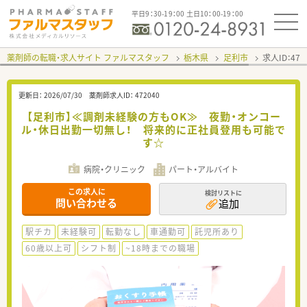
平日9：30-19：00 土日10：00-19：00
薬剤師の転職・求人サイト ファルマスタッフ
栃木県
足利市
求人ID：47
更新日：
2026/07/30
薬剤師求人ID：
472040
【足利市】≪調剤未経験の方もOK≫ 夜勤・オンコー
ル・休日出勤一切無し！ 将来的に正社員登用も可能で
す☆
病院・クリニック
パート・アルバイト
この求人に
検討リストに
問い合わせる
追加
駅チカ
未経験可
転勤なし
車通勤可
託児所あり
60歳以上可
シフト制
~18時までの職場