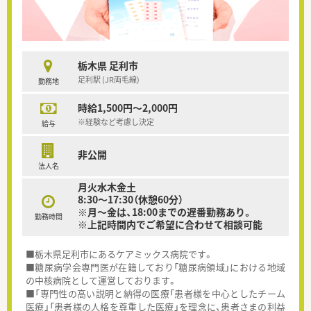
栃木県 足利市
足利駅 (JR両毛線)
勤務地
時給1,500円～2,000円
※経験など考慮し決定
給与
非公開
法人名
月火水木金土
8:30～17:30（休憩60分）
※月～金は、18:00までの遅番勤務あり。
勤務時間
※上記時間内でご希望に合わせて相談可能
■栃木県足利市にあるケアミックス病院です。
■糖尿病学会専門医が在籍しており「糖尿病領域」における地域
の中核病院として運営しております。
■「専門性の高い説明と納得の医療「患者様を中心としたチーム
医療」「患者様の人格を尊重した医療」を理念に、患者さまの利益