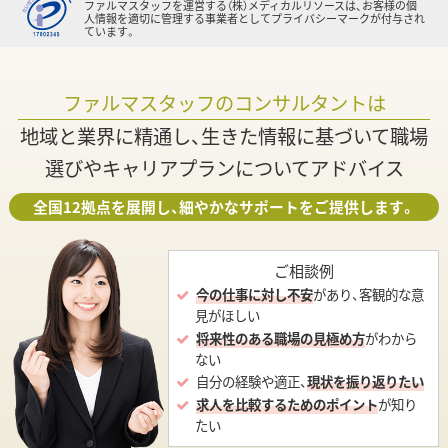
ファルマスタッフを運営する（株）メディカルリソースは、お客様の個
人情報を適切に管理する事業者としてプライバシーマークが付与され
ています。
ファルマスタッフのコンサルタントは
地域と業界に精通し、生きた情報に基づいて職場
選びやキャリアプランについてアドバイス
全国12拠点を展開し、細やかなサポートをご提供します。
ご相談例
今の仕事に対し不安
があり、客観的な意
見がほしい
将来性のある職場の見極め方
がわから
ない
自分の経験や適正、
現状を振り返りたい
求人を比較するためのポイント
が知り
たい