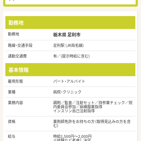
勤務地
勤務地
栃木県 足利市
路線・交通手段
足利駅 (JR両毛線)
通勤交通費
有／(提示時給に含む)
基本情報
雇用形態
パート・アルバイト
業種
病院・クリニック
業務内容
調剤／監査／注射セット／持参薬チェック／院
内委員会参加／病棟服薬指導
インスリン自己注射指導
資格
薬剤師免許をお持ちの方（取得見込みの方を含
む）
給与
時給1,500円～2,000円
※経験など考慮し決定