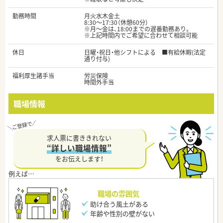
勤務時間
月火水木金土
8:30～17:30（休憩60分）
※月～金は、18:00までの遅番勤務あり。
※上記時間内でご希望に合わせて相談可能
休日
日曜・祝日・他シフトによる ■有給休暇(法定
通り付与)
福利厚生諸手当
労災保険
時間外手当
職場情報
求人票に書ききれない
“詳しい職場情報”
をお伝えします！
職場の雰囲気
助け合う風土がある
年齢や性別の壁がない