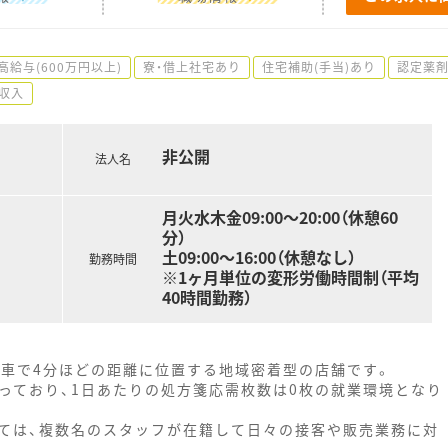
高給与(600万円以上)
寮・借上社宅あり
住宅補助(手当)あり
認定薬
収入
非公開
法人名
月火水木金09:00～20:00（休憩60
分）
土09:00～16:00（休憩なし）
勤務時間
※1ヶ月単位の変形労働時間制（平均
40時間勤務）
は車で4分ほどの距離に位置する地域密着型の店舗です。
っており、1日あたりの処方箋応需枚数は0枚の就業環境となり
ては、複数名のスタッフが在籍して日々の接客や販売業務に対