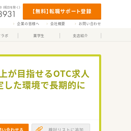
00
（祝日を除く）
【無料】転職サポート登録
企業の皆様へ
会社概要
お問い合わせ
マラボ
薬学生
支店紹介
以上が目指せるOTC求人
定した環境で長期的に
問い合わせる
検討リストに追加