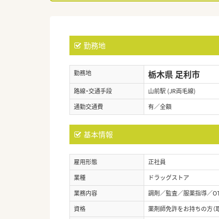
勤務地
栃木県 足利市
勤務地
路線・交通手段
山前駅 (JR両毛線)
通勤交通費
有／全額
基本情報
雇用形態
正社員
業種
ドラッグストア
業務内容
調剤／監査／服薬指導／O
資格
薬剤師免許をお持ちの方（