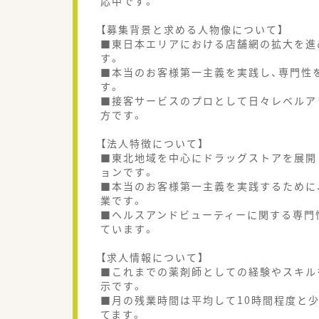
応中です。
【募集背景と求める人物像について】
■東日本エリアにおける店舗網の拡大を進
す。
■本当のお客様第一主義を実践し、専門性
す。
■接客サービスのプロとして日々レベルア
方です。
【法人特徴について】
■東北地域を中心にドラッグストアを展開
ョンです。
■本当のお客様第一主義を実践するために
業です。
■ヘルスアンドビューティーに関する専門
ています。
【求人情報について】
■これまでの薬剤師としての経験やスキル
示です。
■月の残業時間は平均して10時間程度と
てます。