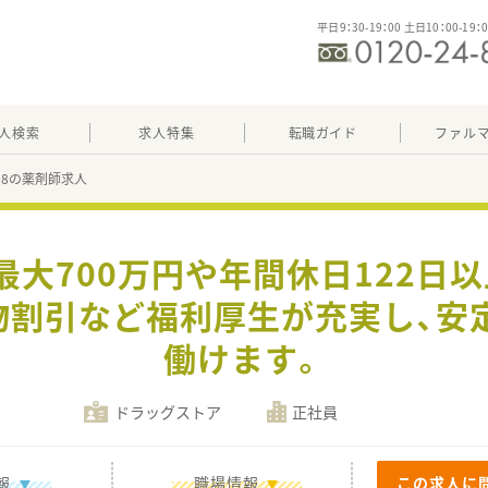
平日9：30-19：00 土日10：00-19：
人検索
求人特集
転職ガイド
ファル
208の薬剤師求人
最大700万円や年間休日122日
物割引など福利厚生が充実し、安
働けます。
ドラッグストア
正社員
報
職場情報
この求人に