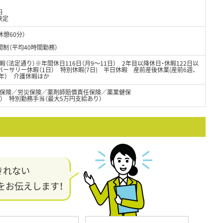
円
決定
休憩60分）
）
制（平均40時間勤務）
（法定通り）※年間休日116日（月9～11日） 2年目以降休日・休暇122日以
バーサリー休暇（1日） 特別休暇(7日) 半日休暇 産前産後休業(産前6週、
2年） 介護休暇ほか
保険／労災保険／薬剤師賠償責任保険／薬業健保
） 特別勤務手当（最大5万円支給あり）
きれない
をお伝えします！