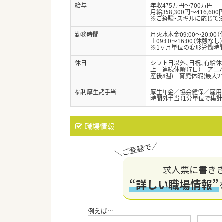
給与
年収475万円～700万円
月給358,300円～416,600
※ご経験・スキルに応じて
勤務時間
月火水木金09:00～20:00（
土09:00～16:00（休憩なし
※1ヶ月単位の変形労働時間
休日
シフト日以外、日祝、有給休暇
上 連続休暇（7日） アニ
産後8週) 育児休暇(最大
福利厚生諸手当
厚生年金／協会健保／雇用
時間外手当（1分単位で集計
職場情報
求人票に書き
“詳しい職場情報”