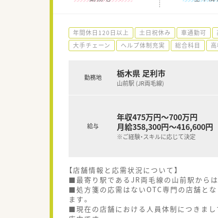
年間休日120日以上
土日祝休み
車通勤可
大手チェーン
ヘルプ体制充実
総合科目
高
栃木県 足利市
勤務地
山前駅 (JR両毛線)
年収475万円～700万円
月給358,300円～416,600円
給与
※ご経験・スキルに応じて決定
【店舗情報と応需状況について】
■最寄り駅であるJR両毛線の山前駅から
■処方箋の応需はないOTC専門の店舗とな
ます。
■現在の店舗における人員体制につきまし