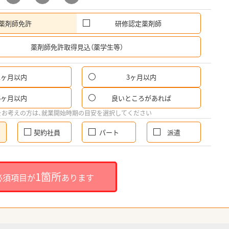
薬剤師免許
研修認定薬剤師
希
薬剤師免許取得見込（薬学生等）
1ヶ月以内
3ヶ月以内
6ヶ月以内
良いところがあれば
をお考えの方は、就業開始時期の目安を選択してください
契約社員
パート
派遣
1箇所
必須項目が
あります