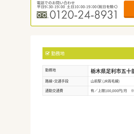
勤務地
栃木県足利市五十部町
勤務地
路線・交通手段
山前駅 (JR両毛線)
通勤交通費
有／上限100,000円/月