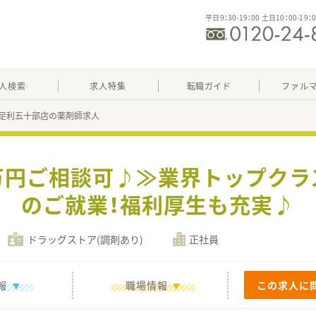
平日9：30-19：00 土日10：00-19：
人検索
求人特集
転職ガイド
ファル
足利五十部店の薬剤師求人
0万円ご相談可♪≫業界トップク
のご就業！福利厚生も充実♪
ドラッグストア(調剤あり)
正社員
報
職場情報
この求人に