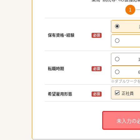
1
保有資格・経験
必須
転職時期
必須
※ダブルワーク
正社員
希望雇用形態
必須
未入力の