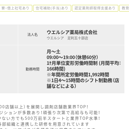
寮・借上社宅あり
住宅補助(手当)あり
認定薬剤師取得支援あり
教
ウエルシア薬局株式会社
法人名
ウエルシア 足利五十部店
月～土
09:00〜19:00（休憩60分）
1ｹ月単位変形労働時間制 (月間平均：
166時間)
勤務時間
※年間所定労働時間1,992時間
※1日4～15時間のシフト制勤務（店
舗などによる）
000店舗以上）を展開し調剤店舗数業界TOP！
ジションが多数あり！頑張り次第で高給与も可能！
ない方でも500万前半スタートと業界TOP水準！
外部組織と連携した研修を用意されています