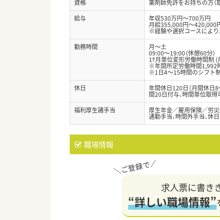
資格
薬剤師免許をお持ちの方（
給与
年収530万円～700万円
月給355,000円～420,000
※経験や選択コースにより
勤務時間
月～土
09:00〜19:00（休憩60分）
1ｹ月単位変形労働時間制 (
※年間所定労働時間1,992
※1日4～15時間のシフト
休日
年間休日120日（月間休日
間20日付与、時間単位取得
福利厚生諸手当
厚生年金／雇用保険／労災
通勤手当、時間外手当、休
職場情報
求人票に書き
“詳しい職場情報”