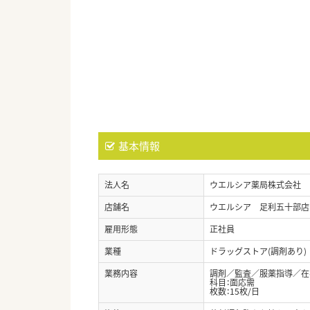
基本情報
法人名
ウエルシア薬局株式会社
店舗名
ウエルシア 足利五十部店
雇用形態
正社員
業種
ドラッグストア(調剤あり)
業務内容
調剤／監査／服薬指導／在宅
科目：面応需
枚数：15枚/日