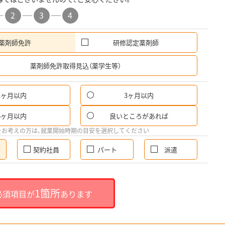
2
3
4
薬剤師免許
研修認定薬剤師
希
薬剤師免許取得見込（薬学生等）
1ヶ月以内
3ヶ月以内
6ヶ月以内
良いところがあれば
をお考えの方は、就業開始時期の目安を選択してください
契約社員
パート
派遣
1箇所
必須項目が
あります