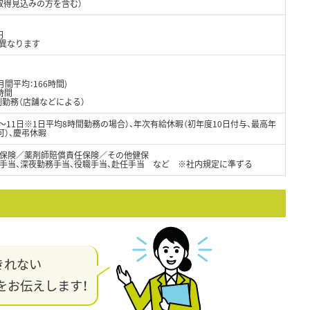
取得見込みの方を含む）
円
異なります
月間平均：166時間)
時間
制勤務（店舗などによる）
8～11日※1日平均8時間勤務の場合）、年次有給休暇（初年度10日付与、最高年
可）、慶弔休暇
保険／薬剤師賠償責任保険／その他健保
日手当、深夜勤務手当、役職手当、赴任手当 など ※社内規定に準ずる
きれない
をお伝えします！