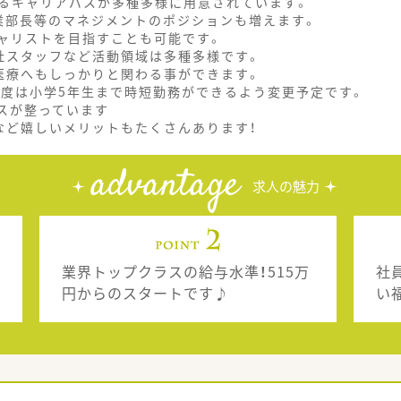
るキャリアパスが多種多様に用意されています。
業部長等のマネジメントのポジションも増えます。
ャリストを目指すことも可能です。
社スタッフなど活動領域は多種多様です。
医療へもしっかりと関わる事ができます。
制度は小学5年生まで時短勤務ができるよう変更予定です。
スが整っています
など嬉しいメリットもたくさんあります！
advantage
求人の魅力
業界トップクラスの給与水準！515万
社
円からのスタートです♪
い