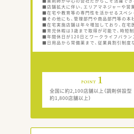
■薬剤師が中心の会社だからこそ活躍でき
■店舗拡大に伴い、エリアマネジャーや営
■在宅や教育等の専門性を活かせるスペシ
■その他にも、管理部門や商品部門等の本
■在宅実施店舗は年々増加しており、在宅
■育児休暇は3歳まで取得が可能で、時短
■年間休日が120日とワークライフバラン
■日用品から常備薬まで、従業員割引制度
全国に約2,100店舗以上（調剤併設型
約1,800店舗以上）