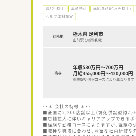
週32h以上
車通勤可
高給与(600万円以上)
ヘルプ体制充実
栃木県 足利市
勤務地
山前駅 (JR両毛線)
年収530万円～700万円
月給355,000円～420,000円
給与
※経験や選択コースにより異なります
・・＊ 会社の特徴 ＊・・
■全国に2,200店舗以上（調剤併設型約2,
■店舗拡大に伴いキャリアアップできるポ
■経験や勤務コースによりますが、経験の少
■職種や職域に合わせ、豊富な社内研修や