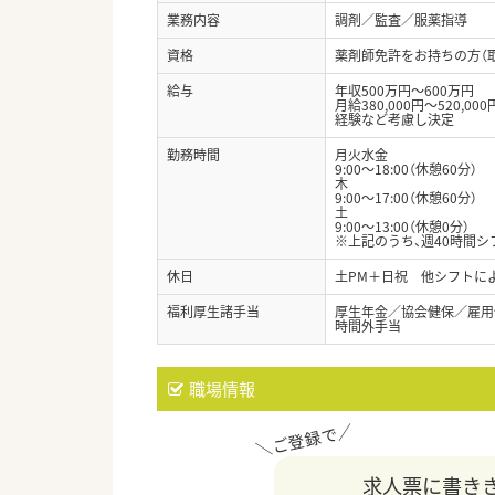
業務内容
調剤／監査／服薬指導
資格
薬剤師免許をお持ちの方（
給与
年収500万円～600万円
月給380,000円～520,000
経験など考慮し決定
勤務時間
月火水金
9:00～18:00（休憩60分）
木
9:00～17:00（休憩60分）
土
9:00～13:00（休憩0分）
※上記のうち、週40時間シ
休日
土PM＋日祝 他シフトに
福利厚生諸手当
厚生年金／協会健保／雇用
時間外手当
職場情報
求人票に書き