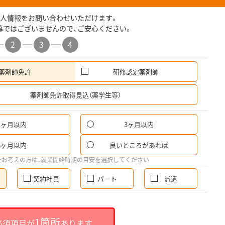
人情報をお問い合わせいただけます。
募ではございませんので、ご安心ください。
2
3
4
薬剤師免許
研修認定薬剤師
希
薬剤師免許取得見込（薬学生等）
1ヶ月以内
3ヶ月以内
6ヶ月以内
良いところがあれば
をお考えの方は、就業開始時期の目安を選択してください
契約社員
パート
派遣
1箇所
必須項目が
あります