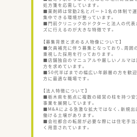
処方箋を応需しています。
■薬剤師は常勤2名とパート1名の体制で
集中できる環境が整っています。
■門前クリニックのドクターと法人の代表
ズに行えるのが大きな特徴です。
【募集背景と求める人物像について】
■欠員補充に伴う募集となっており、周囲
重視した採用を行っております。
■店舗独自のマニュアルや厳しいノルマは
方を求めています。
■50代半ばまでの幅広い年齢層の方を歓
方に最適な職場です。
【法人特徴について】
■栃木県を拠点に複数の経営の柱を持つ安
事業を展開しています。
■M&Aによる急激な拡大ではなく、新規
働ける土壌があります。
■会社都合の転居が必要な際には住宅手当
く用意されています。