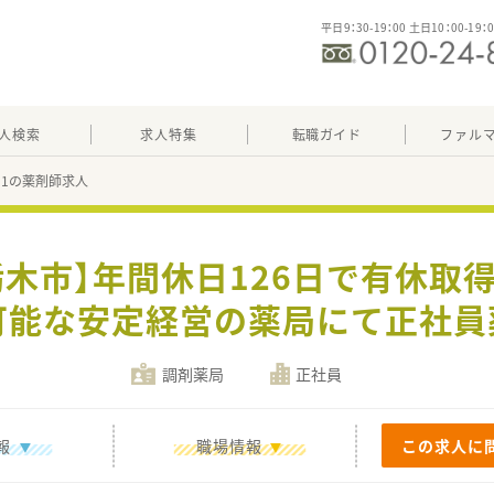
平日9：30-19：00 土日10：00-19：
人検索
求人特集
転職ガイド
ファル
411の薬剤師求人
栃木市】年間休日126日で有休取
談可能な安定経営の薬局にて正社員
調剤薬局
正社員
報
職場情報
この求人に