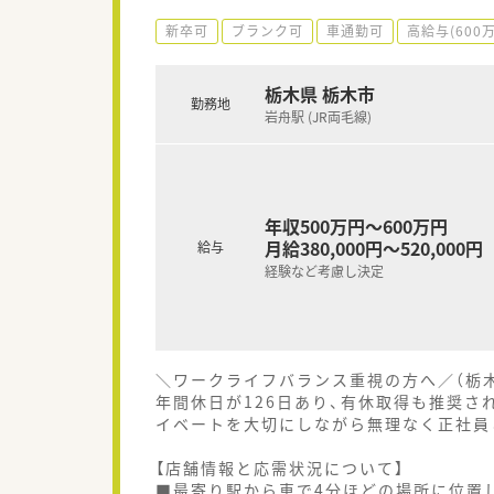
新卒可
ブランク可
車通勤可
高給与(600
栃木県 栃木市
勤務地
岩舟駅 (JR両毛線)
年収500万円～600万円
月給380,000円～520,000円
給与
経験など考慮し決定
＼ワークライフバランス重視の方へ／（栃
年間休日が126日あり、有休取得も推奨さ
イベートを大切にしながら無理なく正社員
【店舗情報と応需状況について】
■最寄り駅から車で4分ほどの場所に位置し