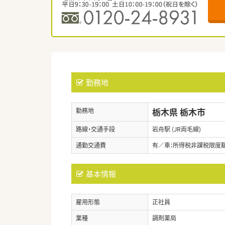
勤務地
栃木県 栃木市
勤務地
路線・交通手段
岩舟駅 (JR両毛線)
通勤交通費
有／車：所得税非課税限度額ま
基本情報
雇用形態
正社員
業種
調剤薬局