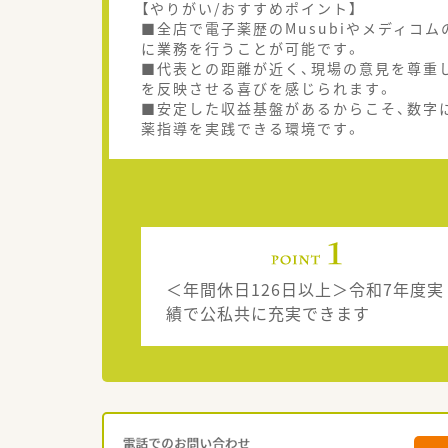
【やりがい/おすすめポイント】
■全店で電子薬歴のMusubiやメディコ
に業務を行うことが可能です。
■代表との距離が近く、現場の意見を尊重
を反映させる喜びを感じられます。
■安定した収益基盤があるからこそ、数字
薬指導を実践できる環境です。
＜年間休日126日以上＞令和7年度実
績で公私共に充実できます