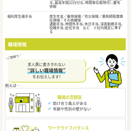
与、最高年間20日付与、時間単位取得可）、慶弔
休暇
福利厚生諸手当
厚生年金／雇用保険／労災保険／薬剤師賠償責
任保険／その他健保
通勤手当、時間外手当、休日手当、深夜勤務手当、
役職手当、赴任手当 など ※社内規定に準ず
る
職場情報
求人票に書ききれない
“詳しい職場情報”
をお伝えします！
職場の雰囲気
助け合う風土がある
年齢や性別の壁がない
ワークライフバランス