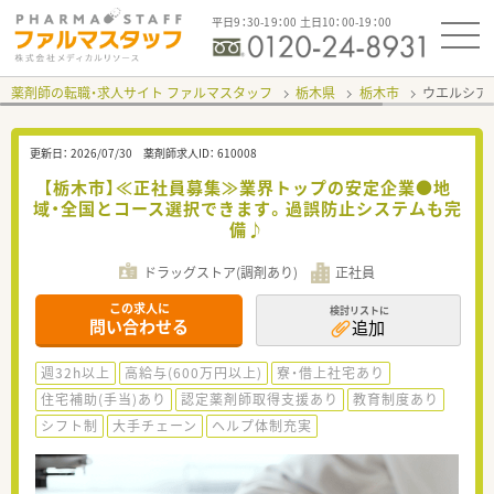
平日9：30-19：00 土日10：00-19：00
薬剤師の転職・求人サイト ファルマスタッフ
栃木県
栃木市
ウエルシア
更新日：
2026/07/30
薬剤師求人ID：
610008
【栃木市】≪正社員募集≫業界トップの安定企業●地
域・全国とコース選択できます。過誤防止システムも完
備♪
ドラッグストア(調剤あり)
正社員
この求人に
検討リストに
問い合わせる
追加
週32h以上
高給与(600万円以上)
寮・借上社宅あり
住宅補助(手当)あり
認定薬剤師取得支援あり
教育制度あり
シフト制
大手チェーン
ヘルプ体制充実