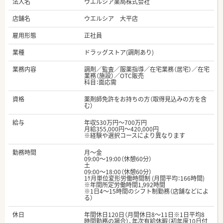
法人名
ウエルシア薬局株式会社
店舗名
ウエルシア 大平店
雇用形態
正社員
業種
ドラッグストア(調剤あり)
業務内容
調剤／監査／服薬指導／在宅業務（居宅）／在宅
業務（施設）／OTC販売
科目：面応需
資格
薬剤師免許をお持ちの方（取得見込みの方を含
む）
給与
年収530万円～700万円
月給355,000円～420,000円
※経験や選択コースにより異なります
勤務時間
月～金
09:00〜19:00（休憩60分）
土
09:00〜18:00（休憩60分）
1ｹ月単位変形労働時間制 (月間平均：166時間)
※年間所定労働時間1,992時間
※1日4～15時間のシフト制勤務（店舗などによ
る）
休日
年間休日120日（月間休日8～11日※1日平均8
時間勤務の場合）、年次有給休暇（初年度10日付