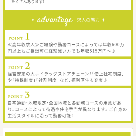
たくさんあります！
advantage
求人の魅力
≪高年収求人≫ご経験や勤務コースによっては年収600万
円以上もご相談可◎経験浅い方でも年収515万円～♪
経営安定の大手ドラッグストアチェーン！「借上社宅制度」
や「持株制度」「社割制度」など、福利厚生も充実♪
自宅通勤・地域限定・全国地域と各勤務コースの用意があ
り、コースによって待遇や住宅手当が異なります。ご自身の
生活スタイルに沿って勤務可能！