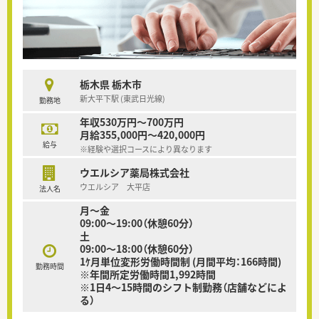
栃木県 栃木市
新大平下駅 (東武日光線)
勤務地
年収530万円～700万円
月給355,000円～420,000円
給与
※経験や選択コースにより異なります
ウエルシア薬局株式会社
ウエルシア 大平店
法人名
月～金
09:00〜19:00（休憩60分）
土
09:00〜18:00（休憩60分）
1ｹ月単位変形労働時間制 (月間平均：166時間)
勤務時間
※年間所定労働時間1,992時間
※1日4～15時間のシフト制勤務（店舗などによ
る）