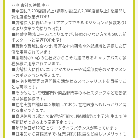
・・＊ 会社の特徴 ＊・・
■全国に2,200店舗以上（調剤併設型約2,000店舗以上）を展開し
調剤店舗数業界TOP！
■店舗拡大に伴いキャリアアップできるポジションが多数あり！
頑張り次第で高給与も可能！
■経験や勤務コースによりますが、経験の少ない方でも500万前
半スタートと業界TOP水準！
■職種や職域に合わせ、豊富な社内研修や外部組織と連携した研
修を用意されています
■薬剤師が中心の会社だからこそ活躍できるキャリアパスが多
種多様に用意されています。
■店舗拡大に伴い、エリアマネジャーや営業部長等のマネジメン
トのポジションも増えます。
■在宅や教育等の専門性を活かせるスペシャリストを目指すこ
とも可能です。
■その他にも、管理部門や商品部門等の本社スタッフなど活動領
域は多種多様です。
■在宅実施店舗は年々増加しており、在宅医療へもしっかりと関
わる事ができます。
■育児休暇は3歳まで取得が可能で、時短制度は小学5年生まで時
短勤務ができるよう変更予定です。
■年間休日が120日とワークライフバランスが整っています
■日用品から常備薬まで、従業員割引制度など嬉しいメリットも