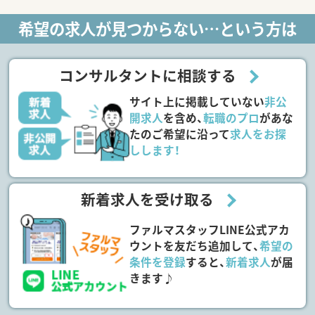
希望の求人が見つからない…という方は
コンサルタントに相談する
サイト上に掲載していない
非公
開求人
を含め、
転職のプロ
があな
たのご希望に沿って
求人をお探
しします！
新着求人を受け取る
ファルマスタッフLINE公式アカ
ウントを友だち追加して、
希望の
条件を登録
すると、
新着求人
が届
きます♪