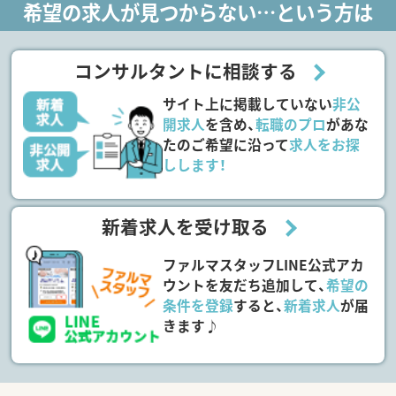
希望の求人が見つからない…という方は
コンサルタントに相談する
サイト上に掲載していない
非公
開求人
を含め、
転職のプロ
があな
たのご希望に沿って
求人をお探
しします！
新着求人を受け取る
ファルマスタッフLINE公式アカ
ウントを友だち追加して、
希望の
条件を登録
すると、
新着求人
が届
きます♪