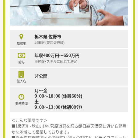
栃木県 佐野市
堀米駅 (東武佐野線)
勤務地
年収480万円～650万円
※経験・スキルに応じて決定
給与
非公開
法人名
月～金
9：00〜18：00 (休憩60分)
土
勤務時間
9：00～13：00（休憩00分）
＜こんな薬局です＞
■1級河川・秋山川や、菅原道真を祭る朝日森天満宮に近い自然豊
かな地域にて営業しております。
■総合病院門前ですので幅広い科への対応と、ドライブスルーに