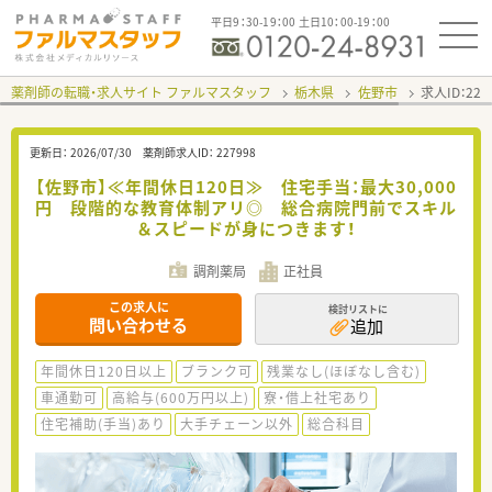
平日9：30-19：00 土日10：00-19：00
薬剤師の転職・求人サイト ファルマスタッフ
栃木県
佐野市
求人ID：22
更新日：
2026/07/30
薬剤師求人ID：
227998
【佐野市】≪年間休日120日≫ 住宅手当：最大30,000
円 段階的な教育体制アリ◎ 総合病院門前でスキル
＆スピードが身につきます！
調剤薬局
正社員
この求人に
検討リストに
問い合わせる
追加
年間休日120日以上
ブランク可
残業なし(ほぼなし含む)
車通勤可
高給与(600万円以上)
寮・借上社宅あり
住宅補助(手当)あり
大手チェーン以外
総合科目