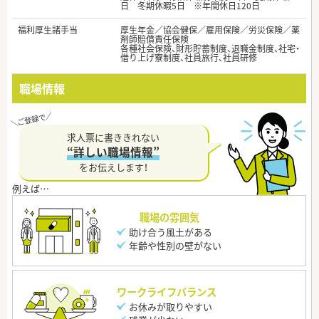
日 冬期休暇5日 ※年間休日120日
福利厚生諸手当
厚生年金／協会健保／雇用保険／労災保険／薬
剤師賠償責任保険
各種社会保険、財形貯蓄制度、退職金制度、社宅・
借り上げ寮制度、社員旅行、社員研修
職場情報
求人票に書ききれない
“詳しい職場情報”
をお伝えします！
職場の雰囲気
助け合う風土がある
年齢や性別の壁がない
ワークライフバランス
お休みが取りやすい