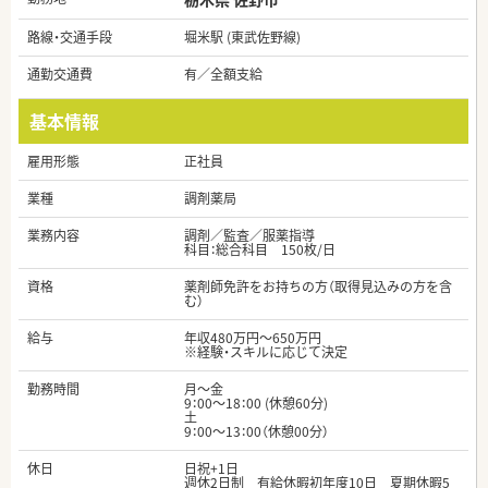
路線・交通手段
堀米駅 (東武佐野線)
通勤交通費
有／全額支給
基本情報
雇用形態
正社員
業種
調剤薬局
業務内容
調剤／監査／服薬指導
科目：総合科目 150枚/日
資格
薬剤師免許をお持ちの方（取得見込みの方を含
む）
給与
年収480万円～650万円
※経験・スキルに応じて決定
勤務時間
月～金
9：00〜18：00 (休憩60分)
土
9：00～13：00（休憩00分）
休日
日祝+1日
週休2日制 有給休暇初年度10日 夏期休暇5