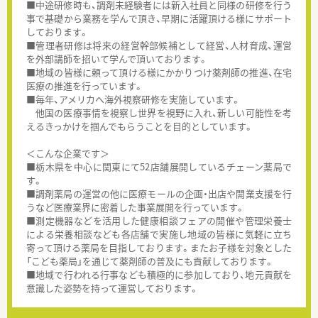
■中途研修時も、調剤未経験者には新入社員と同様の研修を行う
事で基礎から業務を学んで頂き、早期に活躍頂ける様にサポート
しております。
■管理者研修は将来の経営幹部候補として経営、人材育成、運営
を外部講師を招いて学んで頂いております。
■地域の皆様に頼って頂ける様にかかりつけ薬剤師の推進、在宅
医療の推進を行っています。
■毎年、アメリカへ海外視察研修を実施しています。
他国の医療事情を視察し世界を視野に入れ、新しい可能性を考
えるきっかけを掴んでもらうことを目的としています。
＜こんな企業です＞
■栃木県を中心に関東にて52店舗展開しているチェーン薬局で
す。
■調剤薬局の運営の他に医療モールの企画・出店や開業支援を行
うなど医療業界に密着した事業展開を行っています。
■測定機器などを活用した健康相談フェアの開催や管理栄養士
による栄養相談なども各店舗で実施し地域の皆様に気軽に立ち
寄って頂ける薬局を目指しております。またお子様を対象とした
「こども薬局」を通じて薬剤師の普及にも貢献しております。
■地域で行われる行事なども積極的に参加しており、地元貢献を
意識した姿勢を持って運営しております。