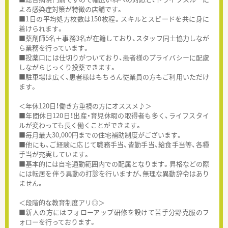
よる感染症対策が特徴の店舗です。
■1日の平均処方枚数は150枚程。スキルとスピードを共に身に
着けられます。
■薬剤師5名＋事務3名が在籍しており、スタッフ同士協力しなが
ら業務を行っています。
■投薬口には仕切りがついており、患者様のプライバシーに配慮
しながらじっくり投薬できます。
■駐車場は広く、患者様はもちろん従業員の方もご利用いただけ
ます。
＜年休120日！働き方重視の方にオススメ♪＞
■年間休日120日！出産・育児休暇の取得者も多く、ライフスタイ
ルが変わっても長く働くことができます。
■毎月最大30,000円までの住宅補助制度がございます。
■他にも、ご経験に応じて職務手当、皆勤手当、給食手当等、各種
手当が充実しています。
■基本的には自宅通勤範囲内での配属となります。昇格などの際
には転居を伴う異動の打診を行いますが、無理な異動辞令はあり
ません。
＜段階的な教育制度アリ◎＞
■新人の方にはフォローアップ研修を設けて苦手分野克服のフ
ォローを行っております。