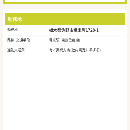
勤務地
勤務地
栃木県佐野市堀米町1728-1
路線・交通手段
堀米駅 (東武佐野線)
通勤交通費
有／実費支給（社内規定に準ずる）