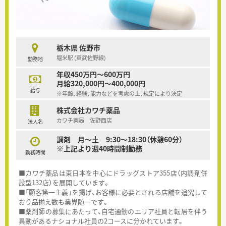
栃木県 佐野市
堀米駅 (東武佐野線)
勤務地
年収450万円～600万円
月給320,000円～400,000円
給与
※年齢、経験、能力などを考慮の上、規定により決定
株式会社カワチ薬品
カワチ薬局 佐野西店
法人名
調剤 月～土 9:30～18:30（休憩60分）
※上記より週40時間制勤務
勤務時間
■カワチ薬品は東日本を中心にドラッグストア355店（内調剤併
設型132店）を展開しています。
■「顧客第一主義」を掲げ、お客様に必要とされる店舗を追究して
おり品揃え数も業界随一です。
■薬剤師の募集にあたって、自宅通勤のエリア社員と転居を伴う
異動があるナショナル社員の2コースに分かれています。