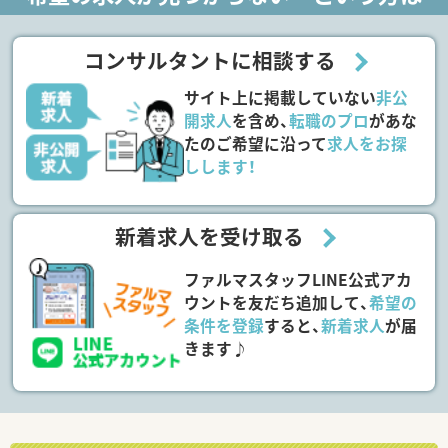
コンサルタントに相談する
サイト上に掲載していない
非公
開求人
を含め、
転職のプロ
があな
たのご希望に沿って
求人をお探
しします！
新着求人を受け取る
ファルマスタッフLINE公式アカ
ウントを友だち追加して、
希望の
条件を登録
すると、
新着求人
が届
きます♪