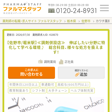
平日9：30-19：00 土日10：00-19：00
薬剤師の転職・求人サイト ファルマスタッフ
栃木県
佐野市
カワチ薬局
更新日：
2026/07/30
薬剤師求人ID：
418670
【佐野市/堀米駅】≪調剤併設店≫ 伸ばしたい分野に特
化して学べる環境♪ 総合科目、様々な処方を扱えま
す！
調剤薬局
正社員
この求人に
検討リストに
問い合わせる
追加
年間休日120日以上
車通勤可
高給与(600万円以上)
教育制度あり
シフト制
大手チェーン
ヘルプ体制充実