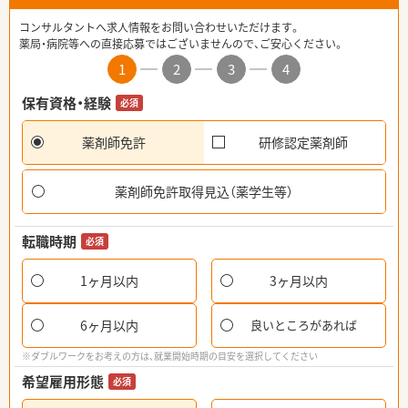
コンサルタントへ求人情報をお問い合わせいただけます。
薬局・病院等への直接応募ではございませんので、ご安心ください。
1
2
3
4
保有資格・経験
必須
薬剤師免許
研修認定薬剤師
薬剤師免許取得見込（薬学生等）
転職時期
必須
1ヶ月以内
3ヶ月以内
6ヶ月以内
良いところがあれば
※ダブルワークをお考えの方は、就業開始時期の目安を選択してください
希望雇用形態
必須