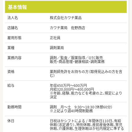
基本情報
法人名
株式会社カワチ薬品
店舗名
カワチ薬局 佐野西店
雇用形態
正社員
業種
調剤薬局
業務内容
調剤／監査／服薬指導／OTC販売
販売・商品管理・健康相談・調剤業務
資格
薬剤師免許をお持ちの方（取得見込みの方を含
む）
給与
年収450万円～600万円
月給320,000円～400,000円
※年齢、経験、能力などを考慮の上、規定により
決定
勤務時間
調剤 月～土 9:30～18:30（休憩60分）
※上記より週40時間制勤務
休日
日祝ほかシフトによる / 年間休日110日、有給
休暇（法定通り）、特別休暇、産前産後休暇、育児
休暇、介護休暇、生理休暇ほか社内規定に準ずる