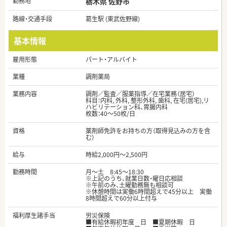
勤務地
栃木県 佐野市
路線・交通手段
葛生駅 (東武佐野線)
基本情報
雇用形態
パート・アルバイト
業種
調剤薬局
業務内容
調剤／監査／服薬指導／在宅業務（居宅）
科目：内科, 外科, 整形外科, 歯科, 在宅(居宅),リ
ハビリテーション科、胃腸内科
枚数：40～50枚/日
資格
薬剤師免許をお持ちの方（取得見込みの方を含
む）
給与
時給2,000円～2,500円
勤務時間
月～土 8:45～18:30
※上記のうち、就業日数・曜日応相談
※午前のみ、土曜勤務無も相談可
※休憩時間は実働6時間超えで45分以上 実働
8時間超えで60分以上付与
福利厚生諸手当
労災保険
■有給休暇初年度 日 ■夏期休暇 日