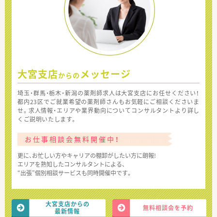
大宮支店
メッセージ
からの
埼玉・群馬・栃木・新潟の薬剤師求人は大宮支店にお任せください！
都内23区でご就業希望の薬剤師さんもお気軽にご相談くださいま
せ。求人情報・エリアや業界動向についてコンサルタントより詳し
くご説明いたします。
お仕事相談会無料開催中！
更に、お忙しい方やキャリアの棚卸がしたい方に朗報!
エリアを熟知したコンサルタントによる、
“出張”個別相談サービスも同時開催中です。
大宮支店からの
無料相談会を予約
最新情報