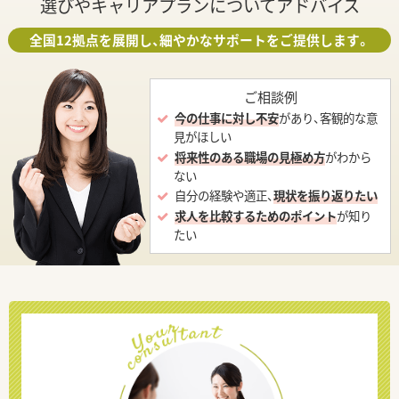
選びやキャリアプランについてアドバイス
全国12拠点を展開し、細やかなサポートをご提供します。
ご相談例
今の仕事に対し不安
があり、客観的な意
見がほしい
将来性のある職場の見極め方
がわから
ない
自分の経験や適正、
現状を振り返りたい
求人を比較するためのポイント
が知り
たい