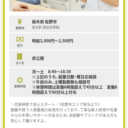
栃木県 佐野市
葛生駅 (東武佐野線)
勤務地
時給2,000円～2,500円
給与
非公開
法人名
月～土 8:45～18:30
※上記のうち、就業日数・曜日応相談
※午前のみ、土曜勤務無も相談可
勤務時間
※休憩時間は実働6時間超えで45分以上 実働8
時間超えで60分以上付与
＼充実研修で安心スタート／（佐野市エリア担当より）
経験不問で人物重視の採用を行っており、丁寧な新人研修や先輩
からの手厚いサポートがあるため、未経験やブランクがある方も
安心して働けますよ。