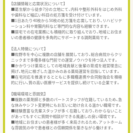
【店舗情報と応需状況について】
■葛生駅から徒歩7分の立地にて、内科や整形外科をはじめ外科
や歯科など幅広い科目の処方箋を受け付けています。
■1日あたり40枚から50枚の処方箋を応需しており、リハビリテ
ーション科や胃腸内科など専門的な内容も経験できます。
■居宅での在宅業務にも積極的に取り組んでおり、地域にお住ま
いの患者様の健康を多角的にサポートする調剤薬局です。
【法人特徴について】
■佐野市を中心に複数の店舗を展開しており、総合病院からクリ
ニックまで多種多様な門前での運営ノウハウを持つ法人です。
■かかりつけ薬局としての地域貢献と後輩の育成を経営理念に
掲げ、地元に根ざした温かみのある薬局運営を目指しています。
■在宅対応を推進するとともに多職種連携や合同勉強会を積極
的に行い、質の高い医療サービスを提供し続けている企業です。
【職場環境と雰囲気】
■複数の薬剤師と多数のパートスタッフが在籍しているため、急
な休みやシフト変更時にもお互いに助け合える温かい職場です。
■経験豊富な先輩スタッフが多く在籍しており、わからないこと
があってもすぐに質問や相談ができる風通しの良い環境です。
■地域にお住まいの患者様が多く来局されるため、アットホーム
な雰囲気の中で患者様との信頼関係を築きながら働けます。