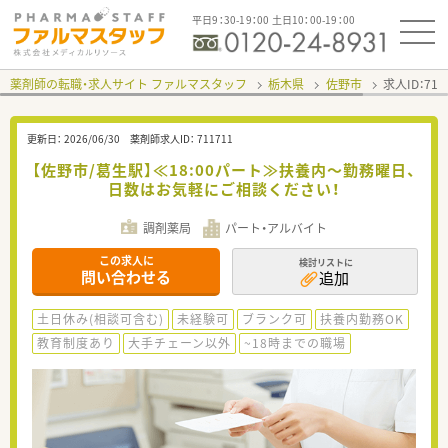
平日9：30-19：00 土日10：00-19：00
薬剤師の転職・求人サイト ファルマスタッフ
栃木県
佐野市
求人ID：71
更新日：
2026/06/30
薬剤師求人ID：
711711
【佐野市/葛生駅】≪18:00パート≫扶養内～勤務曜日、
日数はお気軽にご相談ください！
調剤薬局
パート・アルバイト
この求人に
検討リストに
問い合わせる
追加
土日休み(相談可含む)
未経験可
ブランク可
扶養内勤務OK
教育制度あり
大手チェーン以外
~18時までの職場