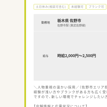
土日休み(相談可含む)
未経験可
ブランク可
栃木県 佐野市
勤務地
佐野市駅 (東武佐野線)
時給2,000円～2,500円
給与
＼人物重視の温かい採用／（佐野市エリア
経験が浅い方やブランクがある方も広く受
ですので、新しい環境でチャレンジしたい
【店舗情報と応需状況について】