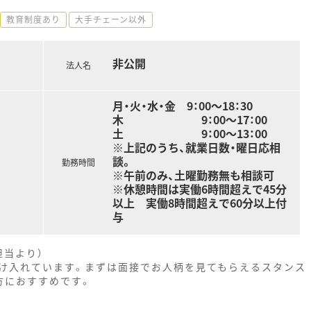
教育制度あり
大手チェーン以外
非公開
法人名
月・火・水・金 9：00〜18：30
木 9：00〜17：00
土 9：00〜13：00
※上記のうち、就業日数・曜日応相
談。
勤務時間
※午前のみ、土曜勤務無も相談可
※休憩時間は実働6時間超えで45分
以上 実働8時間超えで60分以上付
与
担当より）
け入れています。まずは面接でお人柄を見てもらえるスタンス
方におすすめです。