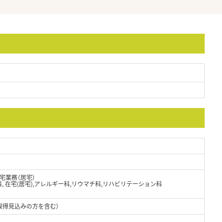
宅業務（居宅）
児科, 在宅(居宅),アレルギー科,リウマチ科,リハビリテーション科
取得見込みの方を含む）