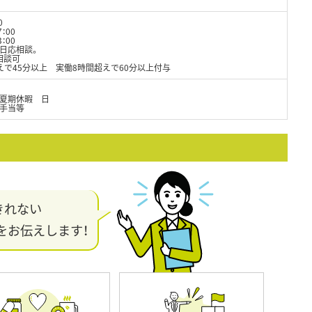
0
00
00
曜日応相談。
相談可
で45分以上 実働8時間超えで60分以上付与
夏期休暇 日
手当等
きれない
をお伝えします！