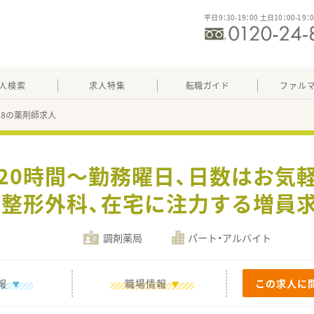
平日9：30-19：00 土日10：00-19：
人検索
求人特集
転職ガイド
ファル
718の薬剤師求人
週20時間～勤務曜日、日数はお気
整形外科、在宅に注力する増員
調剤薬局
パート・アルバイト
報
職場情報
この求人に