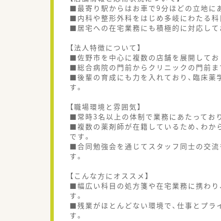
■最寄り駅からはお車で9分ほどの立地に
■内科や整形外科をはじめ多岐にわたる科目
■居宅への在宅業務にも積極的に対応して
【法人特徴について】
■佐野市を中心に複数の店舗を展開してお
■総合病院の門前からクリニックの門前ま
■後輩の育成にも力を入れており、臨床薬
す。
【職場環境と雰囲気】
■常時3名以上の体制で業務にあたってお
■複数の薬剤師が在籍しているため、わか
です。
■合同勉強会を通じてスタッフ同士の交流
す。
【こんな方にオススメ】
■幅広い科目の処方箋や在宅業務に携わり
す。
■残業がほとんどない環境で、仕事とプラ
す。