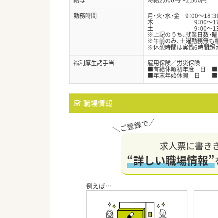
勤務時間
月・火・水・金 9：00〜18：3
木 9：00〜17：
土 9：00〜13：
※上記のうち、就業日数・
※午前のみ、土曜勤務無も
※休憩時間は実働6時間超え
福利厚生諸手当
雇用保険／労災保険
■有給休暇初年度 日 ■
■年末年始休暇 日 ■
職場情報
求人票に書き
“詳しい職場情報”