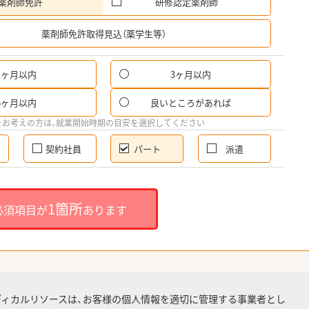
薬剤師免許
研修認定薬剤師
希
薬剤師免許取得見込（薬学生等）
1ヶ月以内
3ヶ月以内
パ
6ヶ月以内
良いところがあれば
希
をお考えの方は、就業開始時期の目安を選択してください
契約社員
パート
派遣
就
1箇所
必須項目が
あります
就業
ディカルリソースは、お客様の個人情報を適切に管理する事業者とし