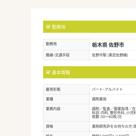
勤務地
栃木県 佐野市
勤務地
路線・交通手段
佐野市駅 (東武佐野線)
基本情報
雇用形態
パート・アルバイト
業種
調剤薬局
業務内容
調剤／監査／服薬指導／在
科目：内科, 整形外科, 小
枚数：50～60枚/日
資格
薬剤師免許をお持ちの方（
給与
時給2,000円～2,500円