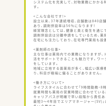
システム化を充実して、対物業務にかかる
す。
<こんな会社です!>
設立以来、37年連続増収、店舗数は840店
あり、調剤併設率は56％になります！
経営理念としては、健康と美と衛生を通じ
調剤併設店は分離申請をしているため、薬
在宅にも注力しており、在宅専門薬局も設
<薬剤師の仕事>
主な仕事は薬局内での業務になりますが、
活をサポートできることも魅力です。ワー
をしています。
地域に立地する面薬局が多く、幅広い医療
り、科目が極端に偏ることがありません。
<働き方について>
ライフスタイルに合わせて｢9時間勤務・8
就業時間も薬局の営業時間に合わせている
キャリアパスが明確で早い段階から責任あ
最短3～4年目でエリアマネージャー(SV