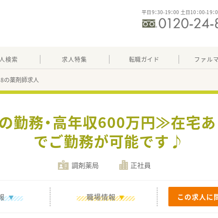
平日9：30-19：00 土日10：00-19：
人検索
求人特集
転職ガイド
ファル
918の薬剤師求人
での勤務・高年収600万円≫在宅
でご勤務が可能です♪
調剤薬局
正社員
報
職場情報
この求人に