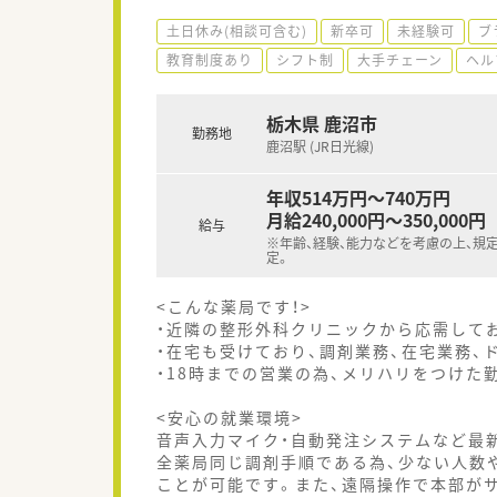
土日休み(相談可含む)
新卒可
未経験可
ブ
教育制度あり
シフト制
大手チェーン
ヘル
栃木県 鹿沼市
勤務地
鹿沼駅 (JR日光線)
年収514万円～740万円
月給240,000円～350,000円
給与
※年齢、経験、能力などを考慮の上、規
定。
<こんな薬局です！>
・近隣の整形外科クリニックから応需して
・在宅も受けており、調剤業務、在宅業務、
・18時までの営業の為、メリハリをつけた
<安心の就業環境>
音声入力マイク・自動発注システムなど最
全薬局同じ調剤手順である為、少ない人数
ことが可能です。また、遠隔操作で本部が