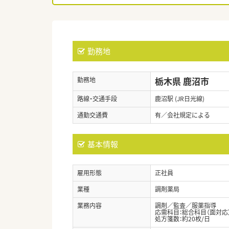
勤務地
栃木県 鹿沼市
勤務地
路線・交通手段
鹿沼駅 (JR日光線)
通勤交通費
有／会社規定による
基本情報
雇用形態
正社員
業種
調剤薬局
業務内容
調剤／監査／服薬指導
応需科目：総合科目（面対応
処方箋数：約20枚/日