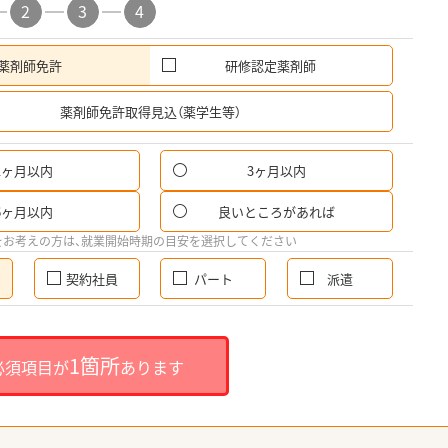
2
3
4
薬剤師免許
研修認定薬剤師
希
薬剤師免許取得見込（薬学生等）
1ヶ月以内
3ヶ月以内
6ヶ月以内
良いところがあれば
をお考えの方は、就業開始時期の目安を選択してください
契約社員
パート
派遣
1箇所
必須項目が
あります