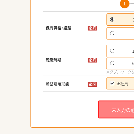
1
保有資格・経験
必須
転職時期
必須
※ダブルワーク
正社員
希望雇用形態
必須
未入力の