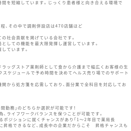
時間を短縮しています。じっくり患者様と向き合える環境で
舗程、その中で調剤併設店は470店舗ほど
ての社会貢献を掲げている会社です。
局としての機能を最大限発揮し運営しています。
置しています。
ドラッグストア薬剤師として食から介護まで幅広くお客様の生
クスケジュールで予め時間を決めてヘルス売り場でのサポート
機関から処方箋を応需しており、面分業で全科目を対応してお
時間勤務｣のどちらか選択が可能です！
為、ライフワークバランスを保つことが可能です。
るポジションに就くチャンスがあり｢1～2年目で薬局長
)」に昇格できるなど、成長中の企業だからこそ 昇格チャンスも