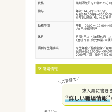
資格
薬剤師免許をお持ちの方（
給与
年収514万円～740万円
月給240,000円～350,000
※年齢、経験、能力などを
勤務時間
平日 09:00 ～ 19:00（休
内1日8時間勤務
休日
月間8日以上（年間休日10
（連続7日）、育児休業、介
福利厚生諸手当
厚生年金／協会健保／雇用
役割手当25,000円～50,
2000円／回 煩労手当2,0
職場情報
求人票に書き
“詳しい職場情報”