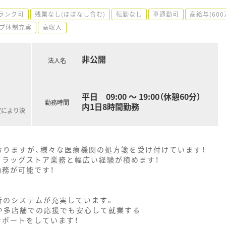
ランク可
残業なし(ほぼなし含む)
転勤なし
車通勤可
高給与(60
プ体制充実
高収入
非公開
法人名
平日 09:00 ～ 19:00（休憩60分）
勤務時間
内1日8時間勤務
定により決
おりますが、様々な医療機関の処方箋を受け付けています！
ドラッグストア業務と幅広い経験が積めます！
勤務が可能です！
新のシステムが充実しています。
や多店舗での応援でも安心して就業する
サポートをしています！