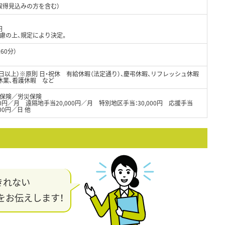
取得見込みの方を含む）
円
考慮の上、規定により決定。
憩60分）
8日以上）※原則 日・祝休 有給休暇（法定通り）、慶弔休暇、リフレッシュ休暇
護休業、看護休暇 など
保険／労災保険
000円／月 遠隔地手当20,000円／月 特別地区手当：30,000円 応援手当
00円／日 他
きれない
をお伝えします！