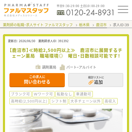
平日9：30-19：00 土日10：00-19：00
薬剤師の転職・求人サイト ファルマスタッフ
栃木県
鹿沼市
求人ID：39
更新日：
2026/06/30
薬剤師求人ID：
391392
【鹿沼市】≪時給2,500円以上≫ 鹿沼市に展開するチ
ェーン薬局 職場環境◎ 曜日・日数相談可能です！
調剤薬局
パート・アルバイト
この求人に
検討リストに
問い合わせる
追加
ブランク可
Ｗワーク可
転勤なし
車通勤可
高時給(2,500円以上)
シフト制
大手チェーン以外
高収入