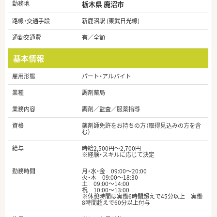
勤務地
栃木県 鹿沼市
路線・交通手段
新鹿沼駅 (東武日光線)
通勤交通費
有／全額
基本情報
雇用形態
パート・アルバイト
業種
調剤薬局
業務内容
調剤／監査／服薬指導
資格
薬剤師免許をお持ちの方（取得見込みの方を含
む）
給与
時給2,500円～2,700円
※経験・スキルに応じて決定
勤務時間
月・水・金 09:00～20:00
火・木 09:00～18:30
土 09:00～14:00
祝 10:00～13:00
※休憩時間は実働6時間超えで45分以上 実働
8時間超えで60分以上付与