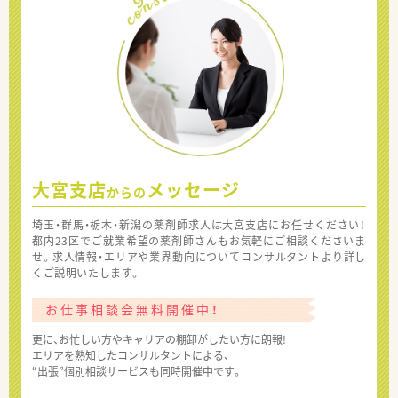
大宮支店
メッセージ
からの
埼玉・群馬・栃木・新潟の薬剤師求人は大宮支店にお任せください！
都内23区でご就業希望の薬剤師さんもお気軽にご相談くださいま
せ。求人情報・エリアや業界動向についてコンサルタントより詳し
くご説明いたします。
お仕事相談会無料開催中！
更に、お忙しい方やキャリアの棚卸がしたい方に朗報!
エリアを熟知したコンサルタントによる、
“出張”個別相談サービスも同時開催中です。