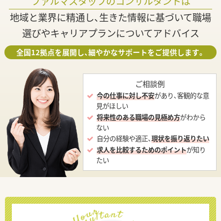
ファルマスタッフのコンサルタントは
地域と業界に精通し、生きた情報に基づいて職場
選びやキャリアプランについてアドバイス
全国12拠点を展開し、細やかなサポートをご提供します。
ご相談例
今の仕事に対し不安
があり、客観的な意
見がほしい
将来性のある職場の見極め方
がわから
ない
自分の経験や適正、
現状を振り返りたい
求人を比較するためのポイント
が知り
たい