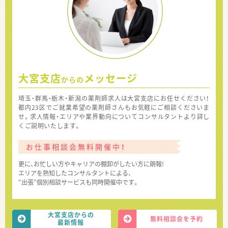
大宮支店
メッセージ
からの
埼玉・群馬・栃木・新潟の薬剤師求人は大宮支店にお任せください！
都内23区でご就業希望の薬剤師さんもお気軽にご相談くださいま
せ。求人情報・エリアや業界動向についてコンサルタントより詳し
くご説明いたします。
お仕事相談会無料開催中！
更に、お忙しい方やキャリアの棚卸がしたい方に朗報!
エリアを熟知したコンサルタントによる、
“出張”個別相談サービスも同時開催中です。
大宮支店からの
無料相談会を予約
最新情報