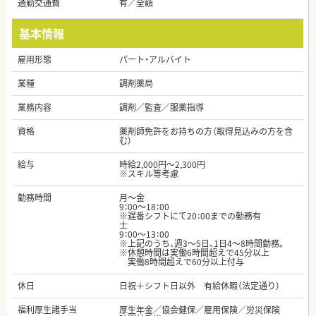
通勤交通費
有／全額
基本情報
雇用形態
パート・アルバイト
業種
調剤薬局
業務内容
調剤／監査／服薬指導
資格
薬剤師免許をお持ちの方（取得見込みの方を含
む）
給与
時給2,000円～2,300円
※スキル等考慮
勤務時間
月～金
9：00～18：00
※遅番シフトにて20：00までの勤務有
土
9：00～13：00
※上記のうち、週3～5日、1日4～8時間勤務。
※休憩時間は実働6時間超えで45分以上
実働8時間超えで60分以上付与
休日
日祝＋シフト日以外 有給休暇（法定通り）
福利厚生諸手当
厚生年金／協会健保／雇用保険／労災保険