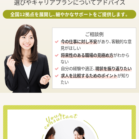
選びやキャリアプランについてアドバイス
全国12拠点を展開し、細やかなサポートをご提供します。
ご相談例
今の仕事に対し不安
があり、客観的な意
見がほしい
将来性のある職場の見極め方
がわから
ない
自分の経験や適正、
現状を振り返りたい
求人を比較するためのポイント
が知り
たい