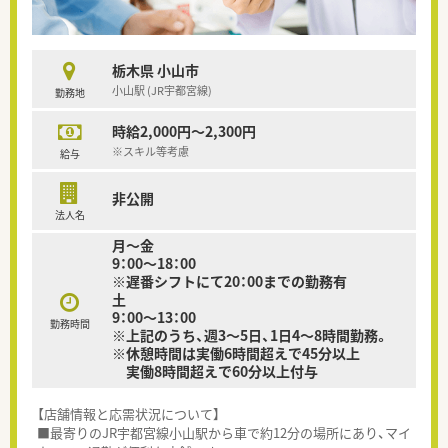
栃木県 小山市
小山駅 (JR宇都宮線)
勤務地
時給2,000円～2,300円
※スキル等考慮
給与
非公開
法人名
月～金
9：00～18：00
※遅番シフトにて20：00までの勤務有
土
9：00～13：00
勤務時間
※上記のうち、週3～5日、1日4～8時間勤務。
※休憩時間は実働6時間超えで45分以上
実働8時間超えで60分以上付与
【店舗情報と応需状況について】
■最寄りのJR宇都宮線小山駅から車で約12分の場所にあり、マイ