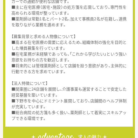
カーでの通勤が便利な店舗です。
■主に在宅医療（居宅・施設）の処方箋を応需しており、専門性を
高められる環境が整っています。
■薬剤師は常勤1名とパート2名、加えて事務員2名が在籍し、連携
を取りながら業務を進めます。
【募集背景と求める人物像について】
■高まる在宅医療の需要に応えるため、組織体制の強化を目的と
した増員募集を行っています。
■在宅業務が未経験であっても、「これから学びたい」という強い
意欲をお持ちの方を歓迎します。
■将来的には管理薬剤師として店舗を担う意欲があり、主体的に
行動できる方を求めています。
【法人特徴について】
■関東圏に24店舗を展開し、介護事業も運営することで安定した
経営基盤を築いています。
■下野市を中心にドミナント展開しており、店舗間のヘルプ体制
が充実しています。
■総合病院の処方箋も多く扱い、薬剤師として着実にスキルアッ
プできる環境です。
advantage
求人の魅力