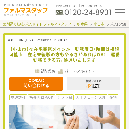
平日9：30-19：00 土日10：00-19：00
薬剤師の転職・求人サイト ファルマスタッフ
栃木県
小山市
求人ID：58
更新日：
2026/07/30
薬剤師求人ID：
580043
【小山市】≪在宅業務メイン≫ 勤務曜日・時間は相談
可能♪ 在宅未経験の方もやるきがあればOK！ 遅番
勤務できる方、優遇いたします
調剤薬局
パート・アルバイト
この求人に
検討リストに
問い合わせる
追加
車通勤可
扶養内勤務OK
シフト制
大手チェーン以外
在宅