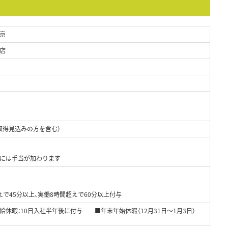
京
店
取得見込みの方を含む）
には手当が加わります
で45分以上、実働8時間超えで60分以上付与
給休暇：10日入社半年後に付与 ■年末年始休暇（12月31日～1月3日）