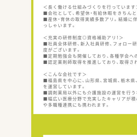
＜長く働ける仕組みづくりを行っています
■会社として、希望休・有給休暇をきちん
■産休・育休の取得実績多数アリ。結婚に
っしゃいます。
＜充実の研修制度◎資格補助アリ！＞
■社員全体研修、新入社員研修、フォロー
度がございます。
■定期勉強会も開催しており、各種学会へ
■認定薬剤師取得を推進しており、取得さ
＜こんな会社です＞
■福島県を中心に、山形県、宮城県、栃木県
を運営しています。
■調剤薬局以外にも介護施設の運営を行う
■幅広い医療分野で充実したキャリアが積
や多職種連携にも携われます。