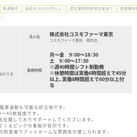
車通勤可
高給与(600万円以上)
認定薬剤師取得支援あり
管理薬剤
師
株式会社コスモファーマ東京
法人名
コスモファーマ薬局 扇町店
月～金 9：00～18：30
土 9：00～17：30
※週40時間シフト制勤務
勤務時間
※休憩時間は実働6時間超えで45分
加わりま
以上、実働8時間超えで60分以上付
与
ん電車通勤も可能な好立地です。
0～40枚程度です。
2名在籍しておりサポートしてくださいます。
てくるピンクの看板が目印です。
の町医者でアットホームな雰囲気が感じられます。