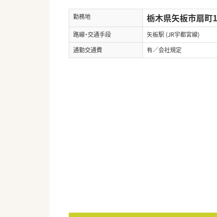
栃木県矢板市扇町1-
勤務地
路線・交通手段
矢板駅 (JR宇都宮線)
通勤交通費
有／会社規定