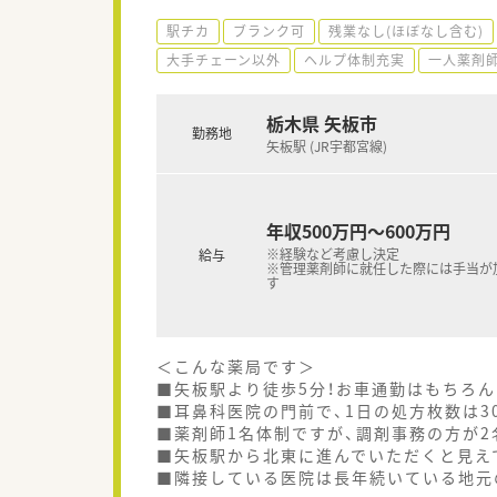
駅チカ
ブランク可
残業なし(ほぼなし含む)
大手チェーン以外
ヘルプ体制充実
一人薬剤
栃木県 矢板市
勤務地
矢板駅 (JR宇都宮線)
年収500万円～600万円
※経験など考慮し決定
給与
※管理薬剤師に就任した際には手当が
す
＜こんな薬局です＞
■矢板駅より徒歩5分！お車通勤はもちろ
■耳鼻科医院の門前で、1日の処方枚数は3
■薬剤師1名体制ですが、調剤事務の方が
■矢板駅から北東に進んでいただくと見え
■隣接している医院は長年続いている地元