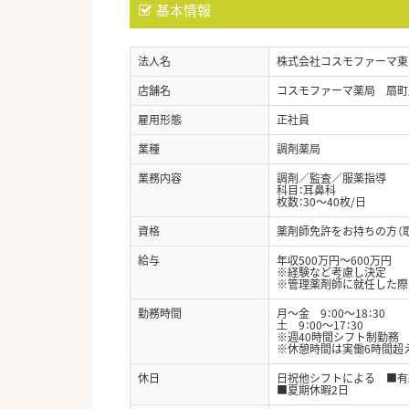
基本情報
法人名
株式会社コスモファーマ東
店舗名
コスモファーマ薬局 扇町
雇用形態
正社員
業種
調剤薬局
業務内容
調剤／監査／服薬指導
科目：耳鼻科
枚数：30～40枚/日
資格
薬剤師免許をお持ちの方（
給与
年収500万円～600万円
※経験など考慮し決定
※管理薬剤師に就任した際
勤務時間
月～金 9：00～18：30
土 9：00～17：30
※週40時間シフト制勤務
※休憩時間は実働6時間超え
休日
日祝他シフトによる ■有
■夏期休暇2日