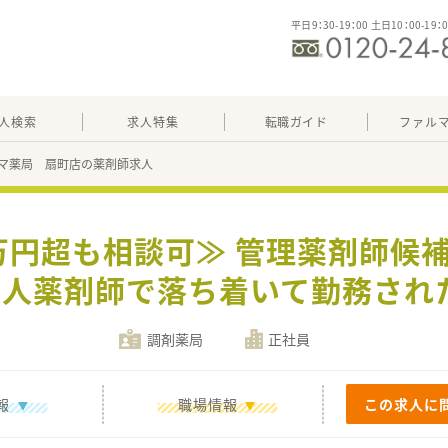
平日9：30-19：00 土日10：00-19：
人検索
求人特集
転職ガイド
ファル
マ薬局 扇町店の薬剤師求人
0万円超も相談可≫ 管理薬剤師候
一人薬剤師で落ち着いて勤務され
調剤薬局
正社員
報
職場情報
この求人に