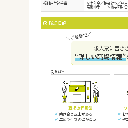
福利厚生諸手当
厚生年金／協会健保／雇用
薬剤師手当 ※給与額に含
職場情報
求人票に書き
“詳しい職場情報”
職場の雰囲気
ワ
助け合う風土がある
お
年齢や性別の壁がない
残