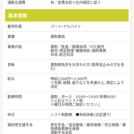
通勤交通費
有／実費支給※社内規定に従う
基本情報
雇用形態
パート・アルバイト
業種
調剤薬局
業務内容
調剤／監査／服薬指導／OTC販売
販売・商品管理・健康相談・調剤業務
科目：総合科目
資格
薬剤師免許をお持ちの方（取得見込みの方を含
む）
給与
時給2,000円～2,500円
※年齢、経験、能力などを考慮の上、規定により
決定
勤務時間
調剤 月～土 10:00～19:00（休憩60分）
※上記よりシフト制
※曜日お時間ご相談ください♪
休日
シフト制勤務 ■有給休暇（法定通り）
福利厚生諸手当
厚生年金／協会健保／雇用保険／労災保険／薬
剤師賠償責任保険
通勤手当支給