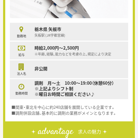
栃木県 矢板市
矢板駅 (JR宇都宮線)
勤務地
時給2,000円～2,500円
※年齢、経験、能力などを考慮の上、規定により決定
給与
非公開
法人名
調剤 月～土 10:00～19:00（休憩60分）
※上記よりシフト制
勤務時間
※曜日お時間ご相談ください♪
■関東・東北を中心に約240店舗を展開している企業です。
■調剤併設店舗、基本的に調剤の業務がメインとなります。
advantage
求人の魅力