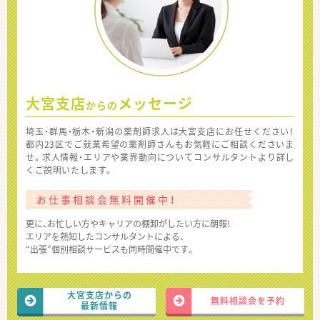
大宮支店
メッセージ
からの
埼玉・群馬・栃木・新潟の薬剤師求人は大宮支店にお任せください！
都内23区でご就業希望の薬剤師さんもお気軽にご相談くださいま
せ。求人情報・エリアや業界動向についてコンサルタントより詳し
くご説明いたします。
お仕事相談会無料開催中！
更に、お忙しい方やキャリアの棚卸がしたい方に朗報!
エリアを熟知したコンサルタントによる、
“出張”個別相談サービスも同時開催中です。
大宮支店からの
無料相談会を予約
最新情報