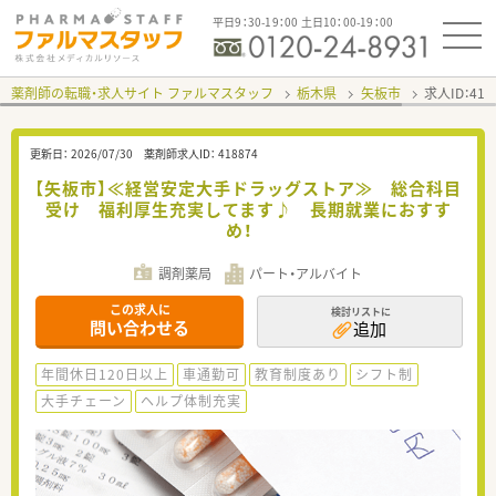
平日9：30-19：00 土日10：00-19：00
薬剤師の転職・求人サイト ファルマスタッフ
栃木県
矢板市
求人ID：41
更新日：
2026/07/30
薬剤師求人ID：
418874
【矢板市】≪経営安定大手ドラッグストア≫ 総合科目
受け 福利厚生充実してます♪ 長期就業におすす
め！
調剤薬局
パート・アルバイト
この求人に
検討リストに
問い合わせる
追加
年間休日120日以上
車通勤可
教育制度あり
シフト制
大手チェーン
ヘルプ体制充実