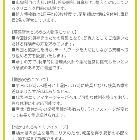
■応需科目は内科、眼科、呼吸器科、耳鼻科と、幅広く対応してい
るクリニック門前の店舗です。
■処方箋枚数は1日平均80枚程度で、薬剤師は常時2名体制、事務
員2名で運営しています。
【募集背景と求める人物像について】
■今回は欠員補充のための募集となり、即戦力としてご活躍いた
だける経験者の方を求めています。
■周囲と協調性を持ち、チームワークを大切にしながら業務へ取
り組める方を歓迎いたします。
■若手の方で、将来的に管理薬剤師や薬局経営に挑戦したいとい
う意欲のある方に最適です。
【勤務実態について】
■平日は18時、木曜日と土曜日は17時に終業となり、残業も季節
差はありますがほぼありません。
■代表やエリアマネージャーがヘルプ可能な体制を整えており、
急な休暇にも対応可能です。
■産休・育休からの復帰実績が多数あり、ライフステージが変わ
っても長く働き続けられます。
【想定されるキャリアイメージ】
■栃木県内が主な展開エリアのため、転居を伴う異動の心配な
く、腰を据えて勤務できます。