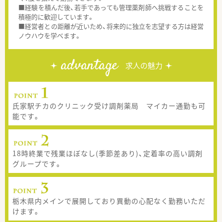
■経験を積んだ後、若手であっても管理薬剤師へ挑戦することを
積極的に歓迎しています。
■経営者との距離が近いため、将来的に独立を志望する方は経営
ノウハウを学べます。
advantage
求人の魅力
氏家駅チカのクリニック受け調剤薬局 マイカー通勤も可
能です。
18時終業で残業ほぼなし(季節差あり)、定着率の高い調剤
グループです。
栃木県内メインで展開しており異動の心配なく勤務いただ
けます。