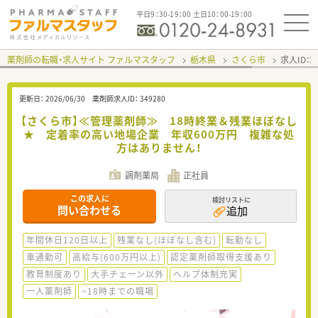
平日9：30-19：00 土日10：00-19：00
薬剤師の転職・求人サイト ファルマスタッフ
栃木県
さくら市
求人ID：
更新日：
2026/06/30
薬剤師求人ID：
349280
【さくら市】≪管理薬剤師≫ 18時終業＆残業ほぼなし
★ 定着率の高い地場企業 年収600万円 複雑な処
方はありません！
調剤薬局
正社員
この求人に
検討リストに
問い合わせる
追加
年間休日120日以上
残業なし(ほぼなし含む)
転勤なし
車通勤可
高給与(600万円以上)
認定薬剤師取得支援あり
教育制度あり
大手チェーン以外
ヘルプ体制充実
一人薬剤師
~18時までの職場