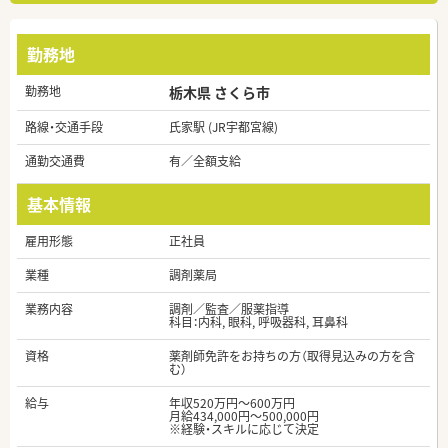
勤務地
勤務地
栃木県 さくら市
路線・交通手段
氏家駅 (JR宇都宮線)
通勤交通費
有／全額支給
基本情報
雇用形態
正社員
業種
調剤薬局
業務内容
調剤／監査／服薬指導
科目：内科, 眼科, 呼吸器科, 耳鼻科
資格
薬剤師免許をお持ちの方（取得見込みの方を含
む）
給与
年収520万円～600万円
月給434,000円～500,000円
※経験・スキルに応じて決定