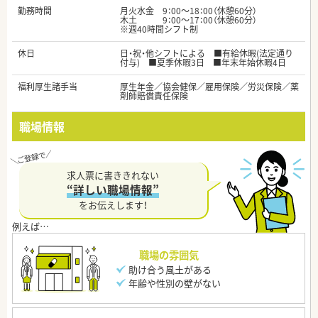
勤務時間
月火水金 9：00～18：00（休憩60分）
木土 9：00～17：00（休憩60分）
※週40時間シフト制
休日
日・祝・他シフトによる ■有給休暇(法定通り
付与) ■夏季休暇3日 ■年末年始休暇4日
福利厚生諸手当
厚生年金／協会健保／雇用保険／労災保険／薬
剤師賠償責任保険
職場情報
求人票に書ききれない
“詳しい職場情報”
をお伝えします！
職場の雰囲気
助け合う風土がある
年齢や性別の壁がない