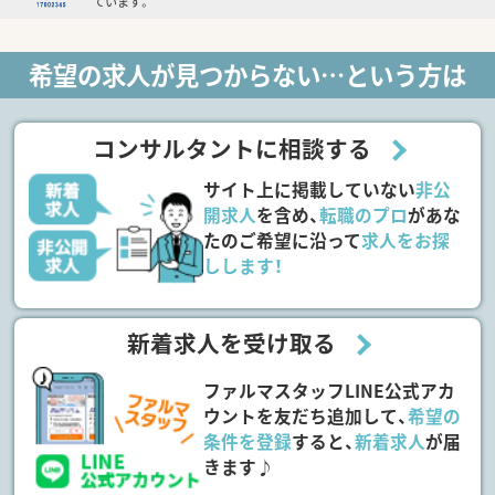
ています。
希望の求人が見つからない…という方は
コンサルタントに相談する
サイト上に掲載していない
非公
開求人
を含め、
転職のプロ
があな
たのご希望に沿って
求人をお探
しします！
新着求人を受け取る
ファルマスタッフLINE公式アカ
ウントを友だち追加して、
希望の
条件を登録
すると、
新着求人
が届
きます♪