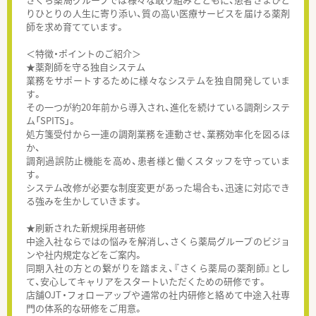
りひとりの人生に寄り添い、質の高い医療サービスを届ける薬剤
師を求め育てています。
＜特徴・ポイントのご紹介＞
★薬剤師を守る独自システム
業務をサポートするために様々なシステムを独自開発していま
す。
その一つが約20年前から導入され、進化を続けている調剤システ
ム「SPITS」。
処方箋受付から一連の調剤業務を連動させ、業務効率化を図るほ
か、
調剤過誤防止機能を高め、患者様と働くスタッフを守っていま
す。
システム改修が必要な制度変更があった場合も、迅速に対応でき
る強みを生かしていきます。
★刷新された新規採用者研修
中途入社ならではの悩みを解消し、さくら薬局グループのビジョ
ンや社内規定などをご案内。
同期入社の方との繋がりを踏まえ、『さくら薬局の薬剤師』とし
て、安心してキャリアをスタートいただくための研修です。
店舗OJT・フォローアップや通常の社内研修と絡めて中途入社専
門の体系的な研修をご用意。