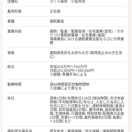
店舗名
さくら薬局 小金井店
雇用形態
正社員
業種
調剤薬局
業務内容
調剤／監査／服薬指導／在宅業務（居宅）／かか
りつけ薬剤師業務／在宅業務（施設）
保険薬局における調剤業務全般ならびに付帯業
務
資格
薬剤師免許をお持ちの方（取得見込みの方を含
む）
給与
年収419万円～743万円
月給253,000円～390,000円
※経験・各種手当による
勤務時間
週40時間変形労働時間制
※店舗により異なる
休日
週休2日制/年間休日126日（相当時間)、年次有給
休暇（平均取得率9日/年以上、入社した当月に入
社月に応じた日数を付与）、連続休暇制度（最長9
日間、初年度最長5日間）、慶弔休暇、産前産後休
暇、生理休暇、介護休暇、特別休暇（配偶者の出産
2日間、弔事3～7日間、裁判員裁判5日間、転勤2
～3日間）など
福利厚生諸手当
厚生年金／雇用保険／労災保険／薬剤師賠償責