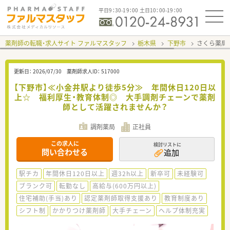
平日9：30-19：00 土日10：00-19：00
薬剤師の転職・求人サイト ファルマスタッフ
栃木県
下野市
さくら薬局
更新日：
2026/07/30
薬剤師求人ID：
517000
【下野市】≪小金井駅より徒歩5分≫ 年間休日120日以
上☆ 福利厚生・教育体制◎ 大手調剤チェーンで薬剤
師として活躍されませんか？
調剤薬局
正社員
この求人に
検討リストに
問い合わせる
追加
駅チカ
年間休日120日以上
週32h以上
新卒可
未経験可
ブランク可
転勤なし
高給与(600万円以上)
住宅補助(手当)あり
認定薬剤師取得支援あり
教育制度あり
シフト制
かかりつけ薬剤師
大手チェーン
ヘルプ体制充実