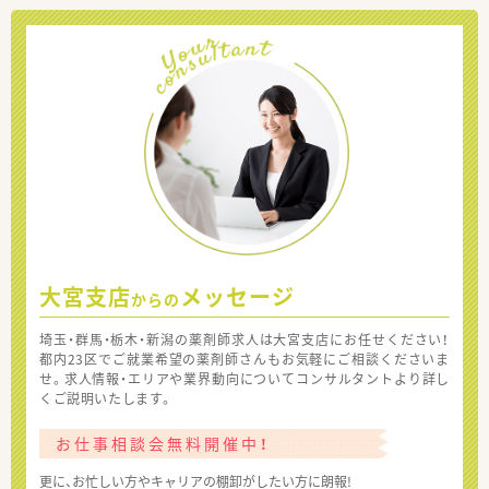
大宮支店
メッセージ
からの
埼玉・群馬・栃木・新潟の薬剤師求人は大宮支店にお任せください！
都内23区でご就業希望の薬剤師さんもお気軽にご相談くださいま
せ。求人情報・エリアや業界動向についてコンサルタントより詳し
くご説明いたします。
お仕事相談会無料開催中！
更に、お忙しい方やキャリアの棚卸がしたい方に朗報!