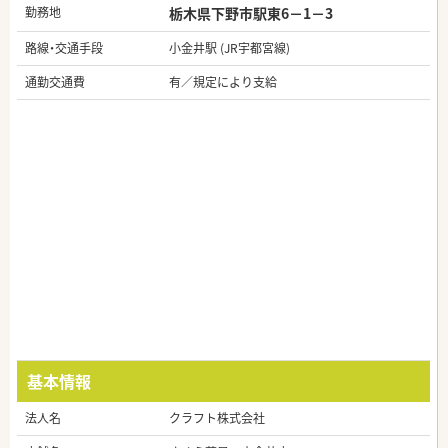
勤務地
栃木県下野市駅東6－1－3
路線・交通手段
小金井駅 (JR宇都宮線)
通勤交通費
有／規定により支給
基本情報
法人名
クラフト株式会社