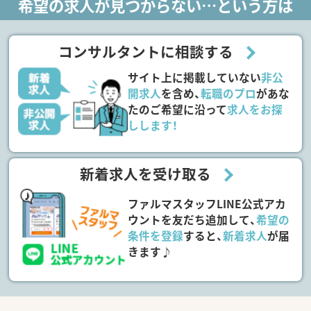
希望の求人が見つからない…という方は
コンサルタントに相談する
サイト上に掲載していない
非公
開求人
を含め、
転職のプロ
があな
たのご希望に沿って
求人をお探
しします！
新着求人を受け取る
ファルマスタッフLINE公式アカ
ウントを友だち追加して、
希望の
条件を登録
すると、
新着求人
が届
きます♪