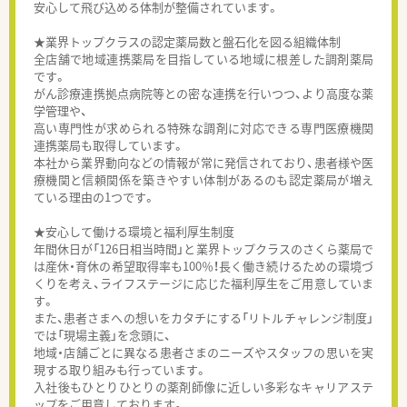
安心して飛び込める体制が整備されています。
★業界トップクラスの認定薬局数と盤石化を図る組織体制
全店舗で地域連携薬局を目指している地域に根差した調剤薬局
です。
がん診療連携拠点病院等との密な連携を行いつつ、より高度な薬
学管理や、
高い専門性が求められる特殊な調剤に対応できる専門医療機関
連携薬局も取得しています。
本社から業界動向などの情報が常に発信されており、患者様や医
療機関と信頼関係を築きやすい体制があるのも認定薬局が増え
ている理由の1つです。
★安心して働ける環境と福利厚生制度
年間休日が「126日相当時間」と業界トップクラスのさくら薬局で
は産休・育休の希望取得率も100％！長く働き続けるための環境づ
くりを考え、ライフステージに応じた福利厚生をご用意していま
す。
また、患者さまへの想いをカタチにする「リトルチャレンジ制度」
では「現場主義」を念頭に、
地域・店舗ごとに異なる患者さまのニーズやスタッフの思いを実
現する取り組みも行っています。
入社後もひとりひとりの薬剤師像に近しい多彩なキャリアステ
ップをご用意しております。