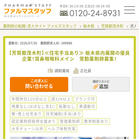
平日9：30-19：00 土日10：00-19：00
薬剤師の転職・求人サイト ファルマスタッフ
栃木県
芳賀郡茂木町
求人I
更新日：
2026/07/30
薬剤師求人ID：
349886
【芳賀郡茂木町】≪住宅手当あり≫ 栃木県内展開の優良
企業！耳鼻咽喉科メイン 常勤薬剤師募集！
調剤薬局
正社員
この求人に
検討リストに
問い合わせる
追加
年間休日120日以上
週32h以上
ブランク可
残業なし(ほぼなし含む)
転勤なし
車通勤可
寮・借上社宅あり
住宅補助(手当)あり
認定薬剤師取得支援あり
管理薬剤師
教育制度あり
大手チェーン以外
ヘルプ体制充実