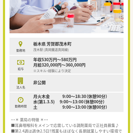
栃木県 芳賀郡茂木町
茂木駅 (真岡鐵道真岡線)
勤務地
年収530万円～580万円
月給320,000円～360,000円
給与
※スキル・経験により決定
非公開
法人名
月火木金 9:00～18:30（休憩90分）
水(第1.3.5) 9:00～13:00（休憩00分）
勤務時間
土 9:00～13:00（休憩00分）
・・＊ 薬局の特徴 ＊・・
■耳鼻咽喉科をメインで応需している調剤薬局で正社員募集♪
■第2.4週は週休2.5日！残業もほぼなく長期就業しやすい環境で