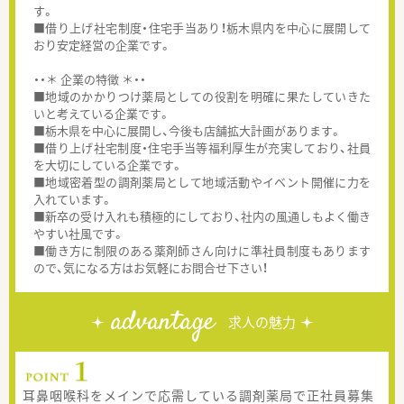
す。
■借り上げ社宅制度・住宅手当あり！栃木県内を中心に展開して
おり安定経営の企業です。
・・＊ 企業の特徴 ＊・・
■地域のかかりつけ薬局としての役割を明確に果たしていきた
いと考えている企業です。
■栃木県を中心に展開し、今後も店舗拡大計画があります。
■借り上げ社宅制度・住宅手当等福利厚生が充実しており、社員
を大切にしている企業です。
■地域密着型の調剤薬局として地域活動やイベント開催に力を
入れています。
■新卒の受け入れも積極的にしており、社内の風通しもよく働き
やすい社風です。
■働き方に制限のある薬剤師さん向けに準社員制度もあります
ので、気になる方はお気軽にお問合せ下さい！
advantage
求人の魅力
耳鼻咽喉科をメインで応需している調剤薬局で正社員募集