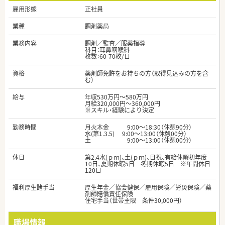
雇用形態
正社員
業種
調剤薬局
業務内容
調剤／監査／服薬指導
科目：耳鼻咽喉科
枚数：60-70枚/日
資格
薬剤師免許をお持ちの方（取得見込みの方を含
む）
給与
年収530万円～580万円
月給320,000円～360,000円
※スキル・経験により決定
勤務時間
月火木金 9:00～18:30（休憩90分）
水(第1.3.5) 9:00～13:00（休憩00分）
土 9:00～13:00（休憩00分）
休日
第2.4水(ｐｍ)、土(ｐｍ)、日祝、有給休暇初年度
10日、夏期休暇5日 冬期休暇5日 ※年間休日
120日
福利厚生諸手当
厚生年金／協会健保／雇用保険／労災保険／薬
剤師賠償責任保険
住宅手当（世帯主限 条件30,000円）
職場情報