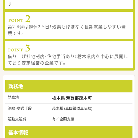
♪
第2.4週は週休2.5日！残業もほぼなく長期就業しやすい環
境です。
借り上げ社宅制度・住宅手当あり！栃木県内を中心に展開し
ており安定経営の企業です。
勤務地
勤務地
栃木県 芳賀郡茂木町
路線・交通手段
茂木駅 (真岡鐵道真岡線)
通勤交通費
有／全額支給
基本情報