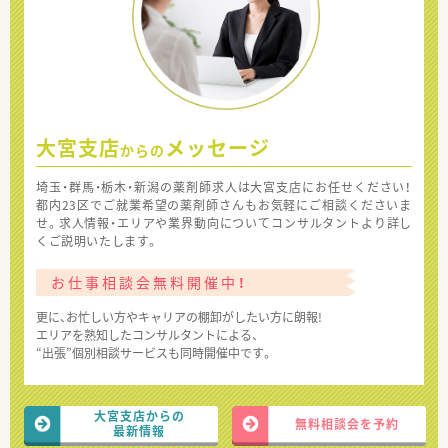
大宮支店
メッセージ
からの
埼玉・群馬・栃木・新潟の薬剤師求人は大宮支店にお任せください！
都内23区でご就業希望の薬剤師さんもお気軽にご相談くださいま
せ。求人情報・エリアや業界動向についてコンサルタントより詳し
くご説明いたします。
お仕事相談会無料開催中！
更に、お忙しい方やキャリアの棚卸がしたい方に朗報!
エリアを熟知したコンサルタントによる、
“出張”個別相談サービスも同時開催中です。
大宮支店からの
無料相談会を予約
最新情報