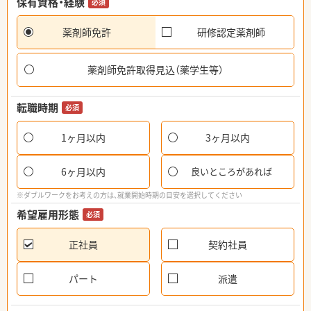
保有資格・経験
必須
薬剤師免許
研修認定薬剤師
薬剤師免許取得見込（薬学生等）
転職時期
必須
1ヶ月以内
3ヶ月以内
6ヶ月以内
良いところがあれば
※ダブルワークをお考えの方は、就業開始時期の目安を選択してください
希望雇用形態
必須
正社員
契約社員
パート
派遣