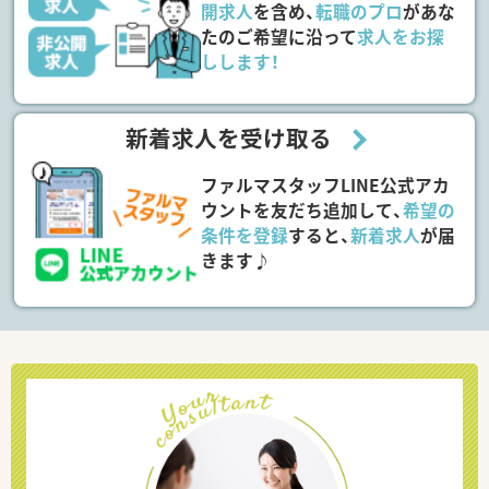
開求人
を含め、
転職のプロ
があな
たのご希望に沿って
求人をお探
しします！
新着求人を受け取る
ファルマスタッフLINE公式アカ
ウントを友だち追加して、
希望の
条件を登録
すると、
新着求人
が届
きます♪