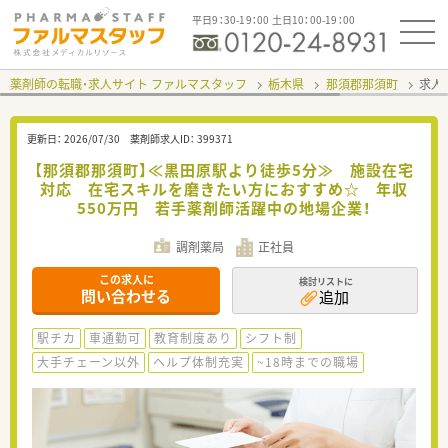
平日9：30-19：00 土日10：00-19：00
薬剤師の転職・求人サイト ファルマスタッフ
栃木県
那須郡那須町
求人I
更新日：
2026/07/30
薬剤師求人ID：
399371
【那須郡那須町】≪黒田原駅より徒歩5分≫ 施設在宅
対応 在宅スキルを磨きたい方におすすめ☆ 年収
550万円 若手薬剤師活躍中の地場企業！
調剤薬局
正社員
この求人に
検討リストに
問い合わせる
追加
駅チカ
車通勤可
教育制度あり
シフト制
大手チェーン以外
ヘルプ体制充実
~18時までの職場