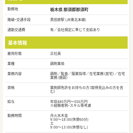
勤務地
栃木県 那須郡那須町
路線・交通手段
黒田原駅 (JR東北本線)
通勤交通費
有／会社規定に準じて支給あり
基本情報
雇用形態
正社員
業種
調剤薬局
業務内容
調剤／監査／服薬指導／在宅業務（居宅）／在宅
業務（施設）
資格
薬剤師免許をお持ちの方（取得見込みの方を含
む）
給与
年収480万円～550万円
※経験者例・スキル等考慮
勤務時間
月火水木金
9：00～18：00(休憩60分)
土
9：00～13：00(休憩なし)