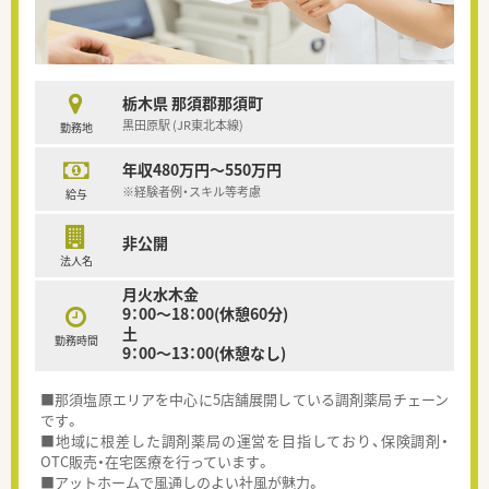
栃木県 那須郡那須町
黒田原駅 (JR東北本線)
勤務地
年収480万円～550万円
※経験者例・スキル等考慮
給与
非公開
法人名
月火水木金
9：00～18：00(休憩60分)
土
勤務時間
9：00～13：00(休憩なし)
■那須塩原エリアを中心に5店舗展開している調剤薬局チェーン
です。
■地域に根差した調剤薬局の運営を目指しており、保険調剤・
OTC販売・在宅医療を行っています。
■アットホームで風通しのよい社風が魅力。