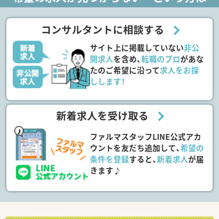
コンサルタントに相談する
サイト上に掲載していない
非公
開求人
を含め、
転職のプロ
があな
たのご希望に沿って
求人をお探
しします！
新着求人を受け取る
ファルマスタッフLINE公式アカ
ウントを友だち追加して、
希望の
条件を登録
すると、
新着求人
が届
きます♪