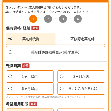
コンサルタントへ求人情報をお問い合わせいただけます。
薬局・病院等への直接応募ではございませんので、ご安心ください。
1
2
3
4
保有資格・経験
必須
薬剤師免許
研修認定薬剤師
薬剤師免許取得見込（薬学生等）
転職時期
必須
1ヶ月以内
3ヶ月以内
6ヶ月以内
良いところがあれば
※ダブルワークをお考えの方は、就業開始時期の目安を選択してください
希望雇用形態
必須