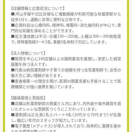
【店舗情報と応需状況について】
■JR山手線や日比谷線など複数路線が利用可能な秋葉原駅から
徒歩1分と、通勤に非常に便利な立地です。
■応需科目は心療内科、精神科、胃腸科・消化器内科が中心で、専
門的な知識を深めることができます。
■処方箋枚数は平日・日曜150～250枚、土曜は300～350枚程度
で、常時薬剤師3～4.5名、事務3名体制で対応しています。
【法人特徴について】
■関西を中心に140店舗以上の調剤薬局を展開し、安定した経営
基盤を持つ法人です。
■代表は病院薬剤師や子育ての経験を持つ女性薬剤師で、女性の
働き方に深い理解があります。
■患者様第一の理念を掲げ、医師の開業支援も手掛けることで医
療機関との強い連携を築いています。
【職場環境と雰囲気】
■店舗は秋葉原駅前の商業ビル内にあり、内外装や海外雑貨を用
いたオシャレな雰囲気づくりにこだわっています。
■薬剤師は正社員1名とパート4名（20代から70代まで）が在籍
し、幅広い年代のスタッフが協力しています。
■電子薬歴（メディクス）が導入されており、効率的に業務を進め
られる環境が整っています。