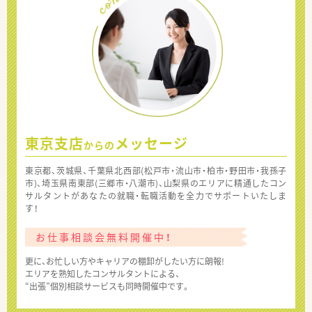
東京支店
メッセージ
からの
東京都、茨城県、千葉県北西部(松戸市・流山市・柏市・野田市・我孫子
市)、埼玉県南東部(三郷市・八潮市)、山梨県のエリアに精通したコン
サルタントがあなたの就職・転職活動を全力でサポートいたしま
す！
お仕事相談会無料開催中！
更に、お忙しい方やキャリアの棚卸がしたい方に朗報!
エリアを熟知したコンサルタントによる、
“出張”個別相談サービスも同時開催中です。