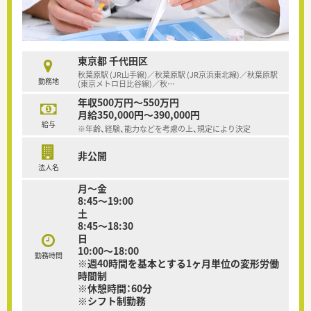
東京都 千代田区
秋葉原駅 (JR山手線)／秋葉原駅 (JR京浜東北線)／秋葉原駅
勤務地
(東京メトロ日比谷線)／秋
…
年収500万円～550万円
月給350,000円～390,000円
給与
※年齢、経験、能力などを考慮の上、規定により決定
非公開
法人名
月～金
8:45～19:00
土
8:45～18:30
日
10:00～18:00
勤務時間
※週40時間を基本とする1ヶ月単位の変形労働
時間制
※休憩時間：60分
※シフト制勤務