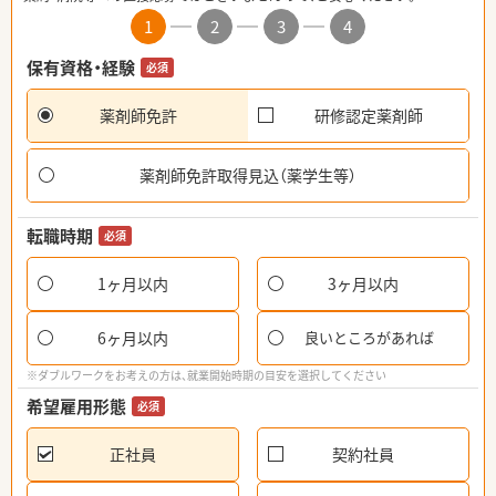
1
2
3
4
保有資格・経験
必須
薬剤師免許
研修認定薬剤師
薬剤師免許取得見込（薬学生等）
転職時期
必須
1ヶ月以内
3ヶ月以内
6ヶ月以内
良いところがあれば
※ダブルワークをお考えの方は、就業開始時期の目安を選択してください
希望雇用形態
必須
正社員
契約社員