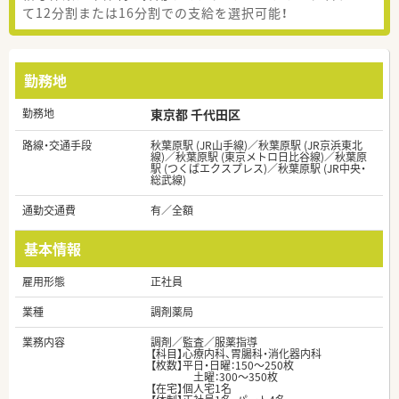
て12分割または16分割での支給を選択可能！
勤務地
勤務地
東京都 千代田区
路線・交通手段
秋葉原駅 (JR山手線)／秋葉原駅 (JR京浜東北
線)／秋葉原駅 (東京メトロ日比谷線)／秋葉原
駅 (つくばエクスプレス)／秋葉原駅 (JR中央・
総武線)
通勤交通費
有／全額
基本情報
雇用形態
正社員
業種
調剤薬局
業務内容
調剤／監査／服薬指導
【科目】心療内科、胃腸科・消化器内科
【枚数】平日・日曜：150～250枚
土曜：300～350枚
【在宅】個人宅1名