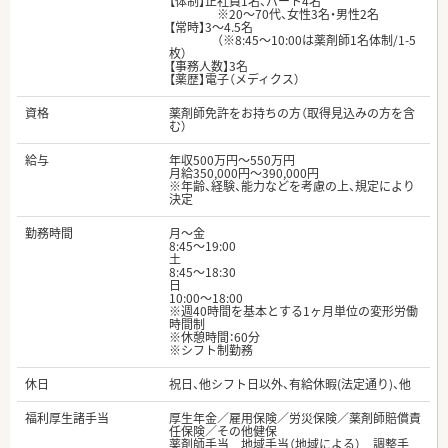
【体制】正社員1名、パート4名
※20～70代、女性3名・男性2名
【常時】3～4.5名
（※8:45～10:00は薬剤師1名体制/1-5
枚）
【事務人数】3名
【薬歴】電子（メディクス）
資格
薬剤師免許をお持ちの方（取得見込みの方を含
む）
給与
年収500万円～550万円
月給350,000円～390,000円
※年齢、経験、能力などを考慮の上、規定により
決定
勤務時間
月～金
8:45～19:00
土
8:45～18:30
日
10:00～18:00
※週40時間を基本とする1ヶ月単位の変形労働
時間制
※休憩時間：60分
※シフト制勤務
休日
祝日、他シフト日以外、有給休暇(法定通り)、他
福利厚生諸手当
厚生年金／雇用保険／労災保険／薬剤師賠償責
任保険／その他健保
薬剤師手当 地域手当（地域による） 調整手