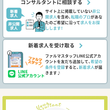
コンサルタントに相談する
サイト上に掲載していない
非公
開求人
を含め、
転職のプロ
があな
たのご希望に沿って
求人をお探
しします！
新着求人を受け取る
ファルマスタッフLINE公式アカ
ウントを友だち追加して、
希望の
条件を登録
すると、
新着求人
が届
きます♪