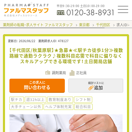
平日9：30-19：00 土日10：00-19：00
薬剤師の転職・求人サイト ファルマスタッフ
東京都
千代田区
求人ID：
更新日：
2026/06/22
薬剤師求人ID：
478127
【千代田区/秋葉原駅】★急募★≪駅チカ徒歩1分≫複数
路線で通勤ラクラク♪複数科目応需で科目に偏りなく
スキルアップできる環境です！土日開局店舗
調剤薬局
正社員
この求人に
検討リストに
問い合わせる
追加
駅チカ
週32h以上
教育制度あり
シフト制
大手チェーン以外
ヘルプ体制充実
総合科目