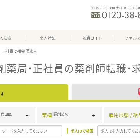
平日9：30-19：00 土日10：00-19：
人検索
求人特集
転職ガイド
ファル
正社員
剤薬局・正社員
の薬剤師転職・
す
業種
雇用形態 / 給
千代田区
調剤薬局
求人IDで検索