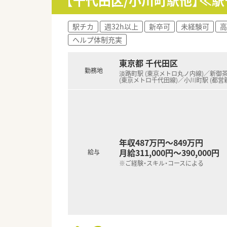
【千代田区/小川町駅他】≪駅
■薬局事業以外にも医師の人材
【勤務実態について】
駅チカ
週32h以上
新卒可
未経験可
高
■年間休日は122日と大変充実
ヘルプ体制充実
■最大7連休のサマーホリデー制
■全店への監査システム導入やテ
東京都 千代田区
勤務地
淡路町駅 (東京メトロ丸ノ内線)／新御
(東京メトロ千代田線)／小川町駅 (都営
年収487万円～849万円
月給311,000円～390,000円
給与
※ご経験・スキル・コースによる