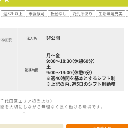
た支援制度を活用し、自己研鑽に励みながら専門性を高めている
向き合い、地域医療の最前線でかかりつけ薬剤師として責任を持
週32h以上
未経験可
転勤なし
託児所あり
生活環境充実
非公開
法人名
)／神田駅
月～金
9:00～18:30（休憩60分）
土
勤務時間
9:00～14:00（休憩0分）
※週40時間を基本とするシフト制
※上記の内、週5日のシフト制勤務
千代田区エリア担当より）
時間を大切にしながら無理なく長く働ける環境です。
------------＊
神田駅から徒歩2分ほどと、複数路線が利用可能でアクセス抜群