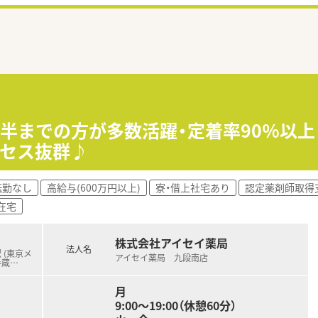
代前半までの方が多数活躍・定着率90％以
クセス抜群♪
転勤なし
高給与(600万円以上)
寮・借上社宅あり
認定薬剤師取得
在宅
株式会社アイセイ薬局
法人名
 (東京メ
アイセイ薬局 九段南店
半蔵
…
月
9:00～19:00（休憩60分）