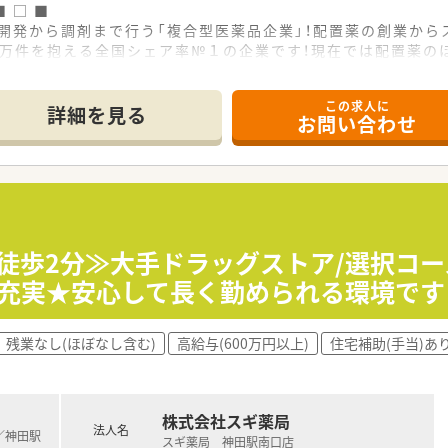
■ □ ■
品開発から調剤まで行う「複合型医薬品企業」！配置薬の創業から
0万件を抱える全国シェア率№１の企業です！現在では配置薬の
運営をする「複合型医薬品企業」として、他にはない企業の独自
この求人に
フラ”！
詳細を見る
お問い合わせ
店舗を展開する当社は、゛地域の健康インフラ“をテーマに取り組
、地域の健康ニーズをカバーできる店舗をづくりを心掛け、『何
す！
「健康経営優良法人」の資格取得！育児休暇制度、育児時短勤務
間については各エリアマネージャーに削減目標値が定められてお
カ徒歩2分≫大手ドラッグストア/選択コー
充実★安心して長く勤められる環境です
を取得！
て国から認められた証であり、女性の活躍を応援する企業です！
や育児ギフト制度、男性の育児休暇取得の促進など、ライフイベ
残業なし(ほぼなし含む)
高給与(600万円以上)
住宅補助(手当)あ
戦しております！
が積める環境です！
する富士薬品ですが、店舗出店形態は多種多様です！
株式会社スギ薬局
剤単独店の出店があるほか、応需形態も総合病院門前型、クリ
法人名
)／神田駅
スギ薬局 神田駅南口店