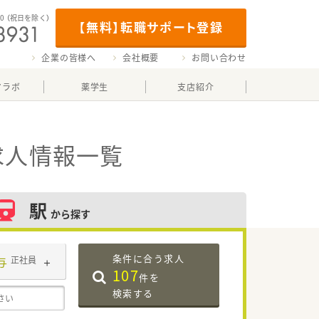
00
（祝日を除く）
【無料】転職サポート登録
企業の皆様へ
会社概要
お問い合わせ
マラボ
薬学生
支店紹介
求人情報一覧
駅
から探す
条件に合う求人
与
正社員
107
件を
検索する