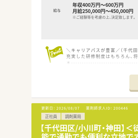
年収400万円～600万円
月給250,000円～450,000円
給与
※ご経験等を考慮の上、決定致します。
＼キャリアパスが豊富／（千代田
充実した研修制度はもちろん、
＊------------------------------
【店舗情報と応需状況について】
■九段下駅から徒歩2分という
■総合科目の処方箋を1日あたり
■薬剤師6名と事務2名が在籍
【法人特徴について】
■全国に約400店舗を展開し、
更新日：
2026/08/07
薬剤師求人ID：
200446
■経営陣に薬剤師が多く在籍し
正社員
調剤薬局
■国が推進する患者のための薬
【千代田区/小川町・神田】
【こんな方が活躍中】
能で通勤でも便利な立地で
■仕事と家庭を両立しながら、