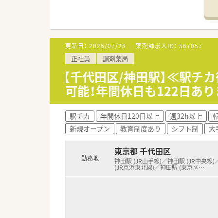
■応需科目は内科、外科、皮膚科
【法人特徴について】
■1983年の設立以来、医療・
■東京、埼玉、新潟、栃木にグル
更新日：
2026/07/28
薬剤師求人ID：
567057
■30代後半の2代目社長が牽引
正社員
調剤薬局
【職場環境と雰囲気】
【千代田区/神田駅】≪駅チ
■店舗は移転したばかりで非常
可能！年間休日も122日あ
■2階にはコーヒーブースが設
■ワークライフバランスを大切
駅チカ
年間休日120日以上
週32h以上
新規オープン
教育制度あり
シフト制
大
東京都 千代田区
勤務地
神田駅 (JR山手線)／神田駅 (JR中央線
(JR京浜東北線)／神田駅 (東京メ
…