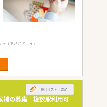
キャリアがございます。
場環境となっています。
れる充実した環境です。
ることが可能です。
出店を続けています。
りに注力しています。
検討リストに追加
ている安定企業です。
理候補の募集｜複数駅利用可
マさん薬剤師の方々です。