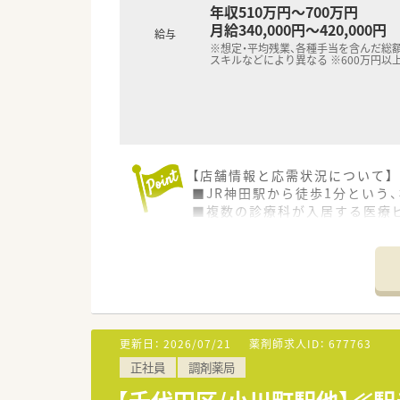
年収510万円～700万円
月給340,000円～420,000円
給与
※想定・平均残業、各種手当を含んだ総額
スキルなどにより異なる ※600万円以
【店舗情報と応需状況について】
■JR神田駅から徒歩1分という
■複数の診療科が入居する医療
■内科や消化器科、皮膚科を中
【募集背景と求める人物像につい
■事業が好調なための増員募集
■店舗ごとの独立採算制を導入
■管理薬剤師のご経験や在宅医
更新日：
2026/07/21
薬剤師求人ID：
677763
【法人特徴について】
正社員
調剤薬局
■日本で初めて医療モールを創
■創業以来45期連続で増収増益