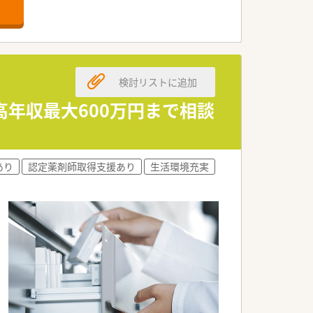
います。
検討リストに追加
高年収最大600万円まで相談
す。
能です。
ています。
あり
認定薬剤師取得支援あり
生活環境充実