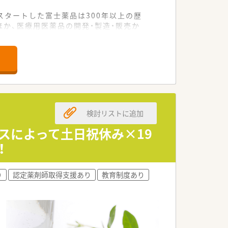
スタートした富士薬品は300年以上の歴
ほか、医療用医薬品の開発・製造・販売か
性を発揮しております！
んでおります！医薬品の開発～調剤まで行
かあれば富士薬品へ相談しよう！』とい
制度は共に業界最長クラスで、女性が安心
検討リストに追加
り、会社全体で平均で月6～10時間に
スによって土日祝休み×19
！
ントの影響を受けやすい女性が、長期的
り
認定薬剤師取得支援あり
教育制度あり
ニックモール型、医療ヴィレッジ型、面応