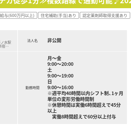
チカ徒歩1分≫複数路線で通勤可能♪20
紹介や医療ビル開発を手掛け、多角的な経営基盤を確立していま
給与(600万円以上)
住宅補助(手当)あり
認定薬剤師取得支援あり
しており、オンとオフのメリハリをつけた働き方が可能です。
度は取得率84%と高く、しっかりとリフレッシュできます。
クニシャンの配置により、月平均残業は3.8時間と僅少です。
非公開
法人名
茶ノ水駅
新宿
…
月～金
9:00～20:00
土
9:00～19:00
日
9:00～16:00
勤務時間
※週平均40時間以内シフト制、1ヶ月
単位の変形労働時間制
※休憩時間は実働6時間超えで45分
以上
実働8時間超えで60分以上付与