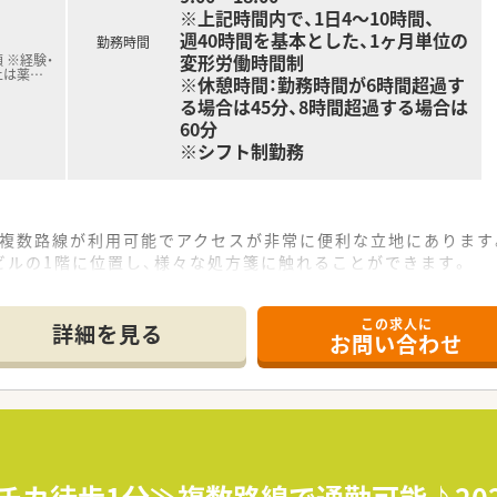
※上記時間内で、1日4～10時間、
週40時間を基本とした、1ヶ月単位の
勤務時間
変形労働時間制
 ※経験・
上は薬
…
※休憩時間：勤務時間が6時間超過す
る場合は45分、8時間超過する場合は
60分
※シフト制勤務
、複数路線が利用可能でアクセスが非常に便利な立地にあります
ビルの1階に位置し、様々な処方箋に触れることができます。
心に幅広い領域を応需するため、常にスキルを磨ける環境です。
この求人に
て】
詳細を見る
お問い合わせ
であり、企業の成長を共に支えてくださる方を求めています。
しており、経営的な視点を持って業務に取り組める方を歓迎しま
療のご経験をお持ちの方は、即戦力として大いにご活躍いただけ
設したパイオニア企業で、全店舗を直営で展開しています。
を達成しており、無借金経営という抜群の安定性を誇ります。