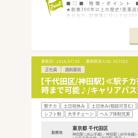
■ □ ■ 特 徴 ・ ポ イ ン ト 
★創業300年以上の歴史！医薬
史があり、配置薬に於いては30
ら、ドラッグストア、調剤薬局の
★企業テーマは‟地域の健康イン
グループ全体で全国に1,357
っている富士薬品の強みを活かし
う地域密着薬局を目指しておりま
更新日：
2026/07/30
薬剤師求人ID：
657932
★働きやすい企業へ！2年連続で
正社員
調剤薬局
して活躍できる環境です！残業時
抑えられております！
【千代田区/神田駅】≪駅チ
時まで可能♪/キャリアパス
★「えるぼし最高位３つ星認定」
女性の活躍を推進する企業とし
育児休暇の延長が3歳まで可能
駅チカ
土日祝休み
土日休み(相談可含む)
に活躍できる仕組みづくりに挑
シフト制
大手チェーン
ヘルプ体制充実
★多様な店舗形態で幅広い経験
ドラッグストアをメインに展開
東京都 千代田区
ドラッグ併設店は勿論のこよ、調
勤務地
神田駅 (JR山手線)／神田駅 (JR中央線