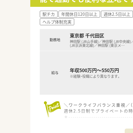
■認定薬剤師の資格取得に向け
■患者様一人ひとりとじっくり
駅チカ
年間休日120日以上
週休2.5日以上
ヘルプ体制充実
東京都 千代田区
勤務地
神田駅 (JR山手線)／神田駅 (JR中央線
(JR京浜東北線)／神田駅 (東京メ
…
年収500万円～550万円
給与
※経験・役職により異なります。
＼ワークライフバランス重視／（
週休2.5日制でプライベートの
＊------------------------------
【店舗情報と応需状況について】
■最寄りの小川町駅、淡路町駅、