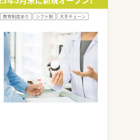
25年5月末に新規オープン！
す。
教育制度あり
シフト制
大手チェーン