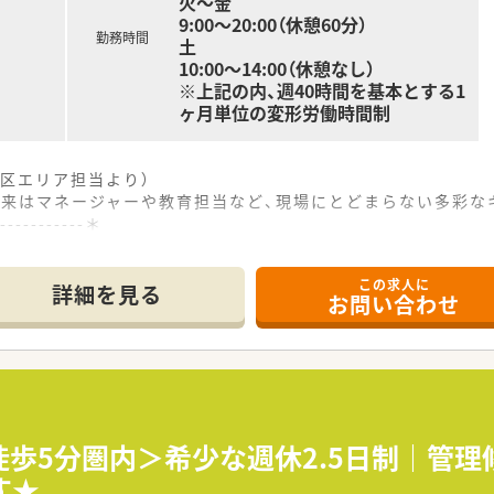
火～金
9:00～20:00（休憩60分）
勤務時間
土
10:00～14:00（休憩なし）
※上記の内、週40時間を基本とする1
ヶ月単位の変形労働時間制
区エリア担当より）
将来はマネージャーや教育担当など、現場にとどまらない多彩な
------------＊
好立地にあり、通勤の負担が少なく毎日の通勤が非常に快適な職
この求人に
100枚から120枚程度応需しており、幅広い知識を身につけら
詳細を見る
お問い合わせ
し、十分な人員体制で協力しながらスムーズに日々の業務を進め
医療モール開発のパイオニアとして年間を通して安定した新規
ているため現場への理解が非常に深く、働きやすい職場環境づく
局ビジョンを先導し、地域に根差した医療の提供を積極的に行っ
＜徒歩5分圏内＞希少な週休2.5日制｜管
す★
時短勤務制度や各種サポートを活用してイキイキと働いているマ