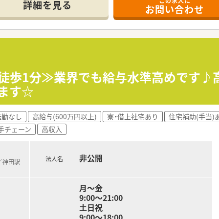
この求人に
、心療内科の処方箋を面で受け付けております。
詳細を見る
お問い合わせ
福祉業界の調剤薬局として長い歴史を持ち、安定した経営を続けて
ープ全体で約10店舗の調剤薬局を幅広く展開しています。
しており、風通しの良い組織運営が期待できる環境です。
カ徒歩1分≫業界でも給与水準高めです♪
に綺麗であり、清潔感のある快適な環境で勤務することができま
ります☆
置された休憩室があり、リラックスしてゆったりと休むことが可
にしながらメリハリをつけて効率よく働きたい方が多数活躍し
転勤なし
高給与(600万円以上)
寮・借上社宅あり
住宅補助(手当)
手チェーン
高収入
非公開
法人名
)／神田駅
月～金
9:00～21:00
土日祝
9:00～18:00