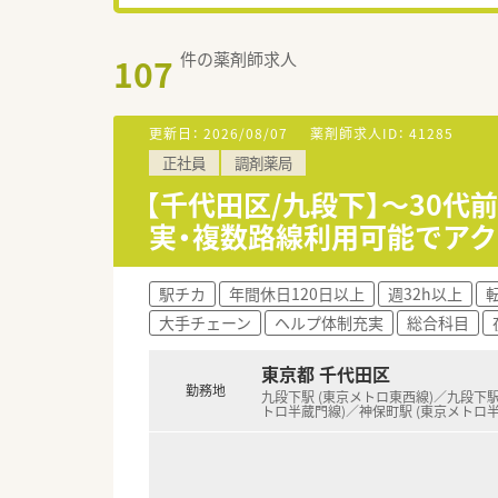
件の薬剤師求人
107
更新日：
2026/08/07
薬剤師求人ID：
41285
正社員
調剤薬局
【千代田区/九段下】～30
実・複数路線利用可能でア
駅チカ
年間休日120日以上
週32h以上
大手チェーン
ヘルプ体制充実
総合科目
東京都 千代田区
勤務地
九段下駅 (東京メトロ東西線)／九段下駅
トロ半蔵門線)／神保町駅 (東京メトロ