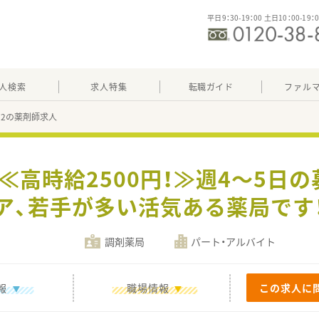
平日9：30-19：00 土日10：00-19：
人検索
求人特集
転職ガイド
ファル
872の薬剤師求人
】≪高時給2500円！≫週4～5日
ア、若手が多い活気ある薬局です
調剤薬局
パート・アルバイト
報
職場情報
この求人に