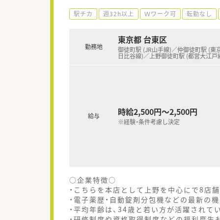
駅チカ
週32h以上
Ｗワーク可
転勤なし
東京都 台東区
勤務地
御徒町駅 (JR山手線)／仲御徒町駅 (
日比谷線)／上野御徒町駅 (都営大江戸
時給2,500円～2,500円
給与
※経験・条件考慮し決定
○企業特徴○
・こちらを本店として上野を中心にで8店
・電子薬歴・自動錠剤分包機などの最新の
・平均年齢は、34歳と若い方が活躍されて
・研修制度や資格取得制度などの福利厚生