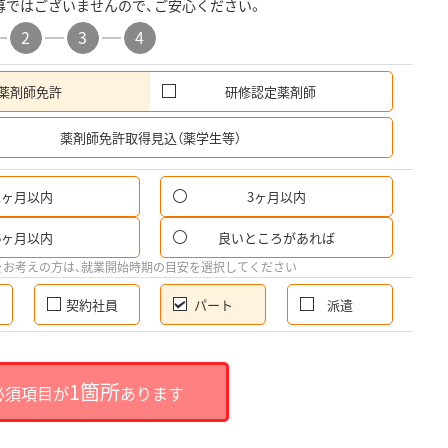
募ではございませんので、ご安心ください。
2
3
4
薬剤師免許
研修認定薬剤師
希
薬剤師免許取得見込（薬学生等）
1ヶ月以内
3ヶ月以内
パ
6ヶ月以内
良いところがあれば
希
をお考えの方は、就業開始時期の目安を選択してください
契約社員
パート
派遣
就
1箇所
必須項目が
あります