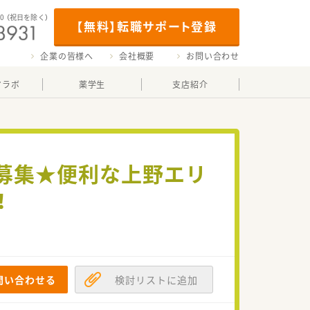
00
（祝日を除く）
【無料】転職サポート登録
企業の皆様へ
会社概要
お問い合わせ
マラボ
薬学生
支店紹介
の募集★便利な上野エリ
！
問い合わせる
検討リストに追加