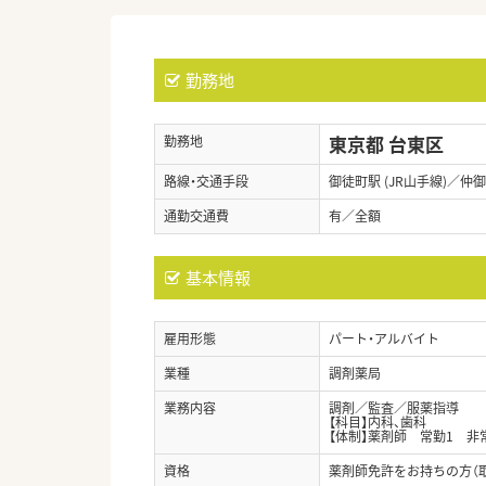
勤務地
東京都 台東区
勤務地
路線・交通手段
御徒町駅 (JR山手線)／仲
通勤交通費
有／全額
基本情報
雇用形態
パート・アルバイト
業種
調剤薬局
業務内容
調剤／監査／服薬指導
【科目】内科、歯科
【体制】薬剤師 常勤1 非
資格
薬剤師免許をお持ちの方（