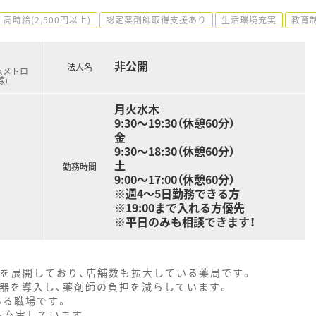
高時給(2,500円以上)
認定薬剤師取得支援あり
生活環境充実
教育
非公開
法人名
東京メトロ
線)
月火水木
9:30～19:30（休憩60分）
金
9:30～18:30（休憩60分）
土
勤務時間
9:00～17:00（休憩60分）
※週4～5日勤務できる方
※19:00まで入れる方優先
※平日のみも相談できます！
舗を展開しており、店舗数も拡大している薬局です。
機器を導入し、薬剤師の負担を減らしています。
いる職場です。
も充実しています。