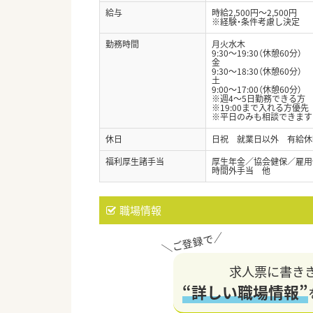
給与
時給2,500円～2,500円
※経験・条件考慮し決定
勤務時間
月火水木
9:30～19:30（休憩60分）
金
9:30～18:30（休憩60分）
土
9:00～17:00（休憩60分）
※週4～5日勤務できる
※19:00まで入れる方優先
※平日のみも相談できます
休日
日祝 就業日以外 有給休
福利厚生諸手当
厚生年金／協会健保／雇用
時間外手当 他
職場情報
求人票に書き
“詳しい職場情報”