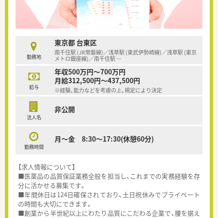
東京都 台東区
南千住駅 (JR常磐線)／浅草駅 (東武伊勢崎線)／浅草駅 (東京
勤務地
メトロ銀座線)／南千住駅
…
年収500万円～700万円
月給312,500円～437,500円
給与
※経験、能力などを考慮の上、規定により決定
非公開
法人名
月～金 8:30～17:30(休憩60分)
勤務時間
【求人情報について】
■医薬品の品質保証業務全般を担当し、これまでの実務経験を存
分に活かせる募集です。
■年間休日は124日確保されており、土日祝休みでプライベート
の時間も大切にできます。
■創業から半世紀以上にわたり品質にこだわる企業で、腰を据え