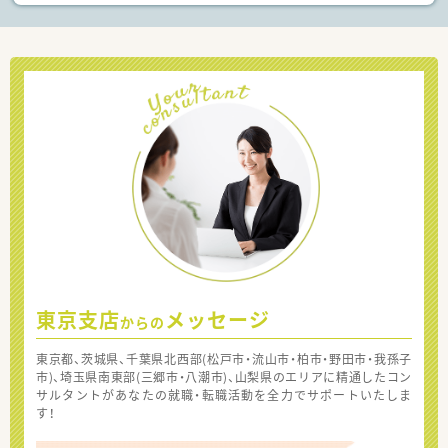
東京支店
メッセージ
からの
東京都、茨城県、千葉県北西部(松戸市・流山市・柏市・野田市・我孫子
市)、埼玉県南東部(三郷市・八潮市)、山梨県のエリアに精通したコン
サルタントがあなたの就職・転職活動を全力でサポートいたしま
す！