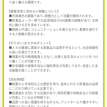
て長く働ける環境です。
【募集背景と求める人物像について】
■欠員補充の募集であり、即戦力として活躍が期待されます。
■医薬品メーカー等での品質保証(CQA)業務の経験があり、主体
的に動ける方を求めています。
■周囲と円滑にコミュニケーションを取りながら、業務を遂行で
きる人物像が望まれます。
【やりがい/おすすめポイント】
■人々の健康に直結する医薬品の品質を守るという、社会貢献性
の高い仕事ができます。
■残業が月10時間程度と少なく、仕事と私生活のメリハリをつけ
て働くことが可能です。
■住宅補助や家族手当など福利厚生が充実しており、安定した生
活基盤を築くことができます。
【会社特徴】
■創業から半世紀以上の歴史を持ち、長年にわたり医薬品の品質
にこだわり続けている企業です。
■従業員を大切にする社風があり、財形貯蓄や持株会などの制度
が充実しているのが特徴です。
■品質への高い意識を持ちながらも、アットホームで働きやすい
環境づくりに注力しています。