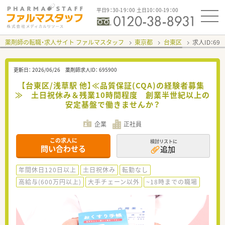
平日9：30-19：00 土日10：00-19：00
薬剤師の転職・求人サイト ファルマスタッフ
東京都
台東区
求人ID：69
更新日：
2026/06/26
薬剤師求人ID：
695900
【台東区/浅草駅 他】≪品質保証(CQA)の経験者募集
≫ 土日祝休み＆残業10時間程度 創業半世紀以上の
安定基盤で働きませんか？
企業
正社員
この求人に
検討リストに
問い合わせる
追加
年間休日120日以上
土日祝休み
転勤なし
高給与(600万円以上)
大手チェーン以外
~18時までの職場