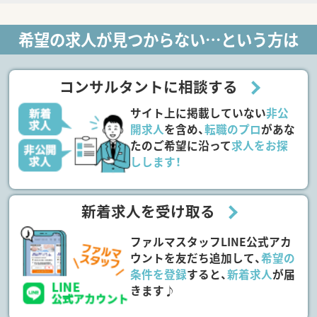
希望の求人が見つからない…という方は
コンサルタントに相談する
サイト上に掲載していない
非公
開求人
を含め、
転職のプロ
があな
たのご希望に沿って
求人をお探
しします！
新着求人を受け取る
ファルマスタッフLINE公式アカ
ウントを友だち追加して、
希望の
条件を登録
すると、
新着求人
が届
きます♪