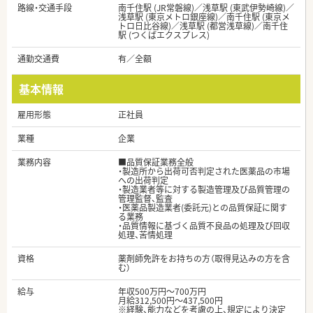
路線・交通手段
南千住駅 (JR常磐線)／浅草駅 (東武伊勢崎線)／
浅草駅 (東京メトロ銀座線)／南千住駅 (東京メ
トロ日比谷線)／浅草駅 (都営浅草線)／南千住
駅 (つくばエクスプレス)
通勤交通費
有／全額
基本情報
雇用形態
正社員
業種
企業
業務内容
■品質保証業務全般
・製造所から出荷可否判定された医薬品の市場
への出荷判定
・製造業者等に対する製造管理及び品質管理の
管理監督、監査
・医薬品製造業者(委託元)との品質保証に関す
る業務
・品質情報に基づく品質不良品の処理及び回収
処理、苦情処理
資格
薬剤師免許をお持ちの方（取得見込みの方を含
む）
給与
年収500万円～700万円
月給312,500円～437,500円
※経験、能力などを考慮の上、規定により決定