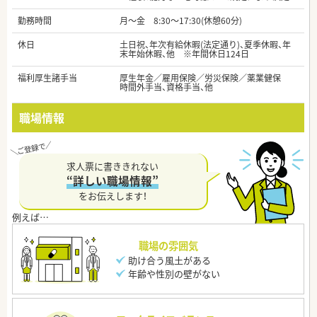
勤務時間
月～金 8:30～17:30(休憩60分)
休日
土日祝、年次有給休暇(法定通り)、夏季休暇、年
末年始休暇、他 ※年間休日124日
福利厚生諸手当
厚生年金／雇用保険／労災保険／薬業健保
時間外手当、資格手当、他
職場情報
求人票に書ききれない
“詳しい職場情報”
をお伝えします！
職場の雰囲気
助け合う風土がある
年齢や性別の壁がない