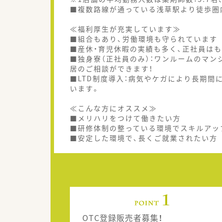
■複数路線が通っている浅草駅より徒歩圏
≪福利厚生が充実しています≫
■組合もあり、労働環境も守られています
■産休・育児休暇の実績も多く、正社員は
■独身寮（正社員のみ）：ワンルームのマン
居のご相談ができます！
■LTD制度導入：病気やケガにより長期
います。
≪こんな方にオススメ≫
■メリハリをつけて働きたい方
■研修体制の整っている環境でスキルアッ
■安定した環境で、長くご就業されたい方
OTC登録販売者募集！