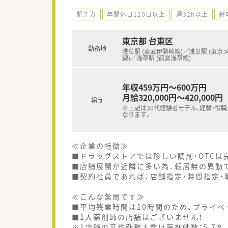
駅チカ
年間休日120日以上
週32h以上
新
東京都 台東区
勤務地
浅草駅 (東武伊勢崎線)／浅草駅 (東京
線)／浅草駅 (都営浅草線)
年収459万円～600万円
月給320,000円～420,000円
給与
※上記は30代経験者モデル、経験・役
なります。
≪企業の特徴≫
■ドラッグストアでは珍しい調剤・OTCは
■店舗展開が近隣に多い為、転居無の異動で
■契約社員であれば、店舗指定・時間指定・
≪こんな薬局です≫
■平均残業時間は10時間のため、プライベ
■1人薬剤師の店舗はございません！
※1店舗の平均勤務人数は薬剤師数：5.7名、