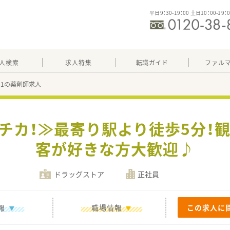
平日9：30-19：00 土日10：00-19：
人検索
求人特集
転職ガイド
ファル
021の薬剤師求人
駅チカ！≫最寄り駅より徒歩5分！観
客が好きな方大歓迎♪
ドラッグストア
正社員
報
職場情報
この求人に