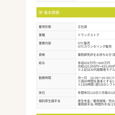
基本情報
雇用形態
正社員
業種
ドラッグストア
業務内容
OTC販売
OTCカウンセリング販売
資格
薬剤師免許をお持ちの方（
給与
年収459万円～600万円
月給320,000円～420,000
※上記は30代経験者モデル
勤務時間
月～日 10：00～20：00（
※週40時間を基本とする
※1日8時間・週5日のシフ
休日
年間休日120日※月毎の公
福利厚生諸手当
厚生年金／雇用保険／労災
薬剤師手当、時間外手当（1