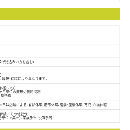
取得見込みの方を含む）
円
、経験・役職により異なります。
※休憩60分）
1ヶ月単位の変形労働時間制
ト制勤務
休日は店舗による、有給休暇、慶弔休暇、産前・産後休暇、育児・介護休暇
保険／その他健保
分単位で集計）、家族手当、役職手当