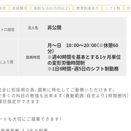
卒可
未経験可
高給与(600万円以上)
教育制度あり
シフト制
大
非公開
法人名
メトロ銀座
月～日 10：00～20：00（※休憩60
分）
※週40時間を基本とする1ヶ月単位
勤務時間
の変形労働時間制
職により異
※1日8時間・週5日のシフト制勤務
完全に別採用の為、調剤に特化してご勤務いただけます。
多くの科目の勉強も出来ます（異動範囲：自宅より1時間圏内）
曜日指定ができます
ートも大切にご就業できます！
医療事務：3.3名の配置