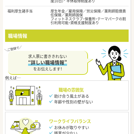
度10日）* 半休取得制度あり
福利厚生諸手当
厚生年金／雇用保険／労災保険／薬剤師賠償責
任保険／薬剤師国保
フィットネスクラブ・保養所・テーマパークの割
引利用可能・資格支援制度あり
職場情報
求人票に書ききれない
“詳しい職場情報”
をお伝えします！
職場の雰囲気
助け合う風土がある
年齢や性別の壁がない
ワークライフバランス
お休みが取りやすい
残業が少ない