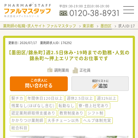
平日9：30-19：00 土日10：00-19：00
薬剤師の転職・求人サイト ファルマスタッフ
東京都
墨田区
求人ID：17
更新日：
2026/07/17
薬剤師求人ID：
176292
【墨田区/錦糸町】週2.5日休み・19時までの勤務・人気の
錦糸町～押上エリアでのお仕事です
調剤薬局
正社員
この求人に
検討リストに
問い合わせる
追加
駅チカ
年間休日120日以上
週休2.5日以上
週32h以上
残業なし(ほぼなし含む)
転勤なし
寮・借上社宅あり
認定薬剤師取得支援あり
教育制度あり
シフト制
かかりつけ薬剤師
大手チェーン以外
ヘルプ体制充実
総合科目