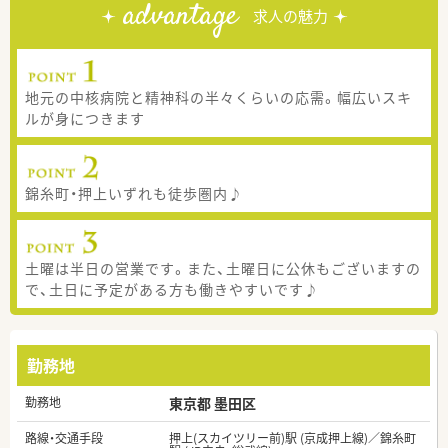
advantage
求人の魅力
地元の中核病院と精神科の半々くらいの応需。幅広いスキ
ルが身につきます
錦糸町・押上いずれも徒歩圏内♪
土曜は半日の営業です。また、土曜日に公休もございますの
で、土日に予定がある方も働きやすいです♪
勤務地
勤務地
東京都 墨田区
路線・交通手段
押上(スカイツリー前)駅 (京成押上線)／錦糸町