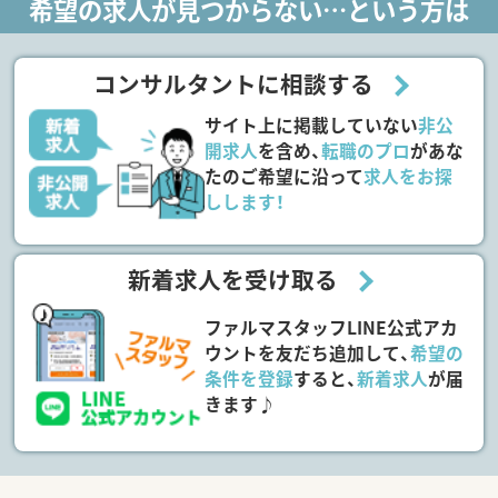
希望の求人が見つからない…という方は
コンサルタントに相談する
サイト上に掲載していない
非公
開求人
を含め、
転職のプロ
があな
たのご希望に沿って
求人をお探
しします！
新着求人を受け取る
ファルマスタッフLINE公式アカ
ウントを友だち追加して、
希望の
条件を登録
すると、
新着求人
が届
きます♪