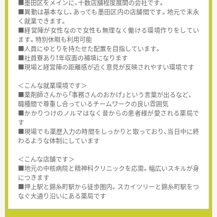
■墨田区をメインに、十数店舗程度展開の会社です。
■異動は基本なし、あっても墨田区内の店舗間です。地元で末永
く就業できます。
■経営陣が女性なので女性も無理なく働ける環境作りをしてい
ます。特別休暇も利用可能
■人員にゆとりを持たせた配置を目指しています。
■社員寮あり！年収面の補填になります
■現場と経営陣の距離感が近く意見が反映されやすい環境です
＜こんな就業環境です＞
■薬剤師さんから「事務さんのおかげ」という言葉が出るなど、
職種間で尊重し合っているチームワークの良い雰囲気
■かかりつけのノルマはなく昔からの患者様が愛される薬局で
す
■現場でも薬歴入力の時間をしっかりと取っており、当日中に終
わるような体制にしています
＜こんな店舗です＞
■地元の中核病院と精神科クリニックを応需。幅広いスキルが身
につきます
■押上駅と錦糸町駅から徒歩圏内。スカイツリーと錦糸町駅をつ
なぐ大通り沿いにある薬局です