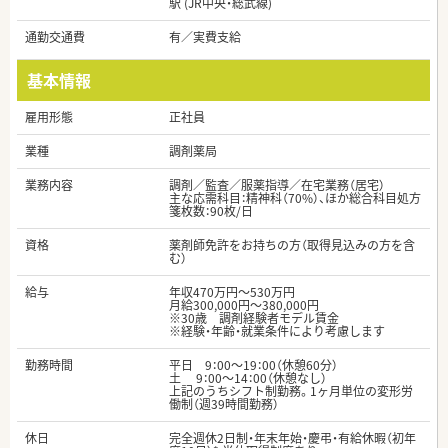
駅 (JR中央・総武線)
通勤交通費
有／実費支給
基本情報
雇用形態
正社員
業種
調剤薬局
業務内容
調剤／監査／服薬指導／在宅業務（居宅）
主な応需科目：精神科（70%）、ほか総合科目処方
箋枚数：90枚/日
資格
薬剤師免許をお持ちの方（取得見込みの方を含
む）
給与
年収470万円～530万円
月給300,000円～380,000円
※30歳 調剤経験者モデル賃金
※経験・年齢・就業条件により考慮します
勤務時間
平日 9：00～19：00（休憩60分）
土 9：00～14：00（休憩なし）
上記のうちシフト制勤務。1ヶ月単位の変形労
働制（週39時間勤務）
休日
完全週休2日制・年末年始・慶弔・有給休暇（初年