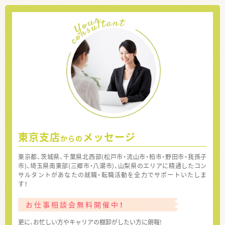
東京支店
メッセージ
からの
東京都、茨城県、千葉県北西部(松戸市・流山市・柏市・野田市・我孫子
市)、埼玉県南東部(三郷市・八潮市)、山梨県のエリアに精通したコン
サルタントがあなたの就職・転職活動を全力でサポートいたしま
す！
お仕事相談会無料開催中！
更に、お忙しい方やキャリアの棚卸がしたい方に朗報!