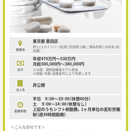
東京都 墨田区
押上(スカイツリー前)駅 (京成押上線)／錦糸町駅 (JR中央・総
勤務地
武線)
年収470万円～530万円
月給300,000円～380,000円
給与
※30歳 調剤経験者モデル賃金
※経験・年齢・就業条件により考慮します
非公開
法人名
平日 9：00～19：00（休憩60分）
土 9：00～14：00（休憩なし）
上記のうちシフト制勤務。1ヶ月単位の変形労働
勤務時間
制（週39時間勤務）
＜こんな会社です＞