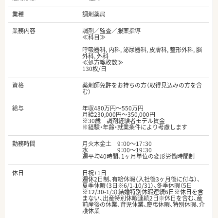
業種
調剤薬局
業務内容
調剤／監査／服薬指導
≪科目≫
呼吸器科, 内科, 泌尿器科, 皮膚科, 整形外科, 脳
外科, 外科
≪処方箋枚数≫
130枚/日
資格
薬剤師免許をお持ちの方（取得見込みの方を含
む）
給与
年収480万円～550万円
月給230,000円～350,000円
※30歳 調剤経験者モデル賃金
※経験・年齢・就業条件により考慮します
勤務時間
月火木金土 9：00～17：30
水 9：00～19：30
週平均40時間、1ヶ月単位の変形労働時間制
休日
日祝+1日
週休2日制、有給休暇（入社後3ヶ月後に付与）、
夏季休暇（3日※6/1-10/31）、冬季休暇（5日
※12/30-1/3）結婚特別休暇連続6日※休日を含
まない、出産特別休暇連続2日※休日を含む、産
前産後の休業、育児休業、慶弔休暇、特別休暇、介
護休業