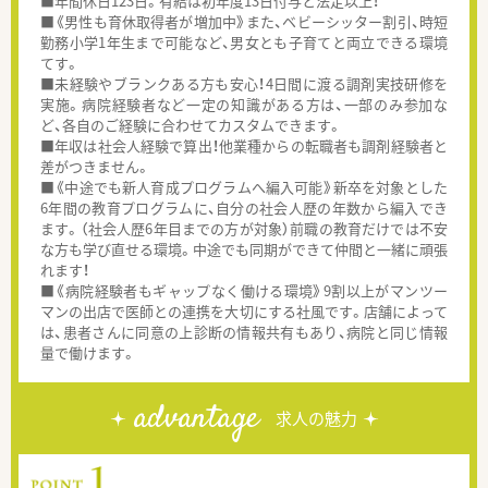
■年間休日123日。有給は初年度13日付与と法定以上！
■《男性も育休取得者が増加中》また、ベビーシッター割引、時短
勤務小学1年生まで可能など、男女とも子育てと両立できる環境
てす。
■未経験やブランクある方も安心！4日間に渡る調剤実技研修を
実施。病院経験者など一定の知識がある方は、一部のみ参加な
ど、各自のご経験に合わせてカスタムできます。
■年収は社会人経験で算出！他業種からの転職者も調剤経験者と
差がつきません。
■《中途でも新人育成プログラムへ編入可能》新卒を対象とした
6年間の教育プログラムに、自分の社会人歴の年数から編入でき
ます。（社会人歴6年目までの方が対象）前職の教育だけでは不安
な方も学び直せる環境。中途でも同期ができて仲間と一緒に頑張
れます！
■《病院経験者もギャップなく働ける環境》9割以上がマンツー
マンの出店で医師との連携を大切にする社風です。店舗によって
は、患者さんに同意の上診断の情報共有もあり、病院と同じ情報
量で働けます。
advantage
求人の魅力