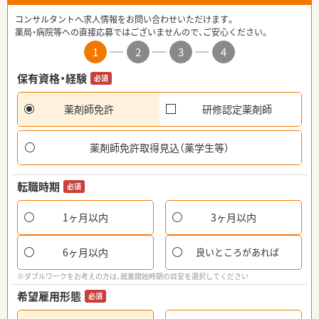
コンサルタントへ求人情報をお問い合わせいただけます。
薬局・病院等への直接応募ではございませんので、ご安心ください。
1
2
3
4
保有資格・経験
必須
薬剤師免許
研修認定薬剤師
薬剤師免許取得見込（薬学生等）
転職時期
必須
1ヶ月以内
3ヶ月以内
6ヶ月以内
良いところがあれば
※ダブルワークをお考えの方は、就業開始時期の目安を選択してください
希望雇用形態
必須