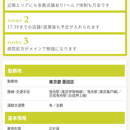
近隣エリアにも多数店舗あり！ヘルプ体制も万全です
17:30までの店舗！就業後も予定が入れられます
病院処方がメインで勉強になります
勤務地
勤務地
東京都 墨田区
路線・交通手段
曳舟駅 (東武伊勢崎線)／曳舟駅 (東武亀戸線)／
京成曳舟駅 (京成押上線)
通勤交通費
有／全額
基本情報
雇用形態
正社員