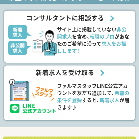
コンサルタントに相談する
サイト上に掲載していない
非公
開求人
を含め、
転職のプロ
があな
たのご希望に沿って
求人をお探
しします！
新着求人を受け取る
ファルマスタッフLINE公式アカ
ウントを友だち追加して、
希望の
条件を登録
すると、
新着求人
が届
きます♪