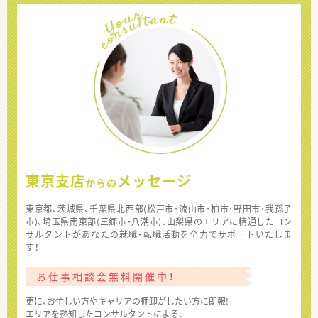
東京支店
メッセージ
からの
東京都、茨城県、千葉県北西部(松戸市・流山市・柏市・野田市・我孫子
市)、埼玉県南東部(三郷市・八潮市)、山梨県のエリアに精通したコン
サルタントがあなたの就職・転職活動を全力でサポートいたしま
す！
お仕事相談会無料開催中！
更に、お忙しい方やキャリアの棚卸がしたい方に朗報!
エリアを熟知したコンサルタントによる、