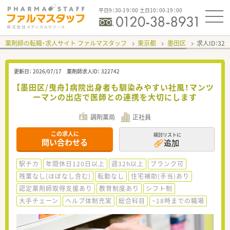
平日9：30-19：00 土日10：00-19：00
薬剤師の転職・求人サイト ファルマスタッフ
東京都
墨田区
求人ID：32
更新日：
2026/07/17
薬剤師求人ID：
322742
【墨田区/曳舟】病院出身者も馴染みやすい社風！マンツ
ーマンの出店で医師との連携を大切にします
調剤薬局
正社員
この求人に
検討リストに
問い合わせる
追加
駅チカ
年間休日120日以上
週32h以上
ブランク可
残業なし(ほぼなし含む)
転勤なし
住宅補助(手当)あり
認定薬剤師取得支援あり
教育制度あり
シフト制
大手チェーン
ヘルプ体制充実
総合科目
~18時までの職場