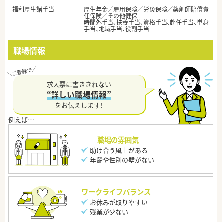
福利厚生諸手当
厚生年金／雇用保険／労災保険／薬剤師賠償責
任保険／その他健保
時間外手当、扶養手当、資格手当、赴任手当、単身
手当、地域手当、役割手当
職場情報
求人票に書ききれない
“詳しい職場情報”
をお伝えします！
職場の雰囲気
助け合う風土がある
年齢や性別の壁がない
ワークライフバランス
お休みが取りやすい
残業が少ない