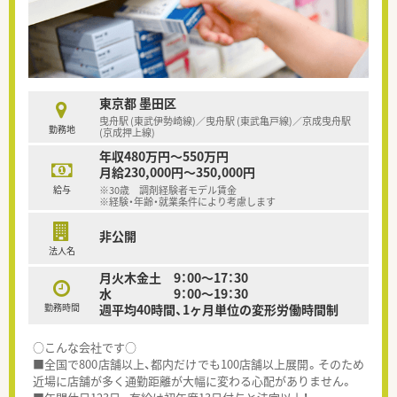
東京都 墨田区
曳舟駅 (東武伊勢崎線)／曳舟駅 (東武亀戸線)／京成曳舟駅
勤務地
(京成押上線)
年収480万円～550万円
月給230,000円～350,000円
給与
※30歳 調剤経験者モデル賃金
※経験・年齢・就業条件により考慮します
非公開
法人名
月火木金土 9：00～17：30
水 9：00～19：30
勤務時間
週平均40時間、1ヶ月単位の変形労働時間制
○こんな会社です○
■全国で800店舗以上、都内だけでも100店舗以上展開。そのため
近場に店舗が多く通勤距離が大幅に変わる心配がありません。