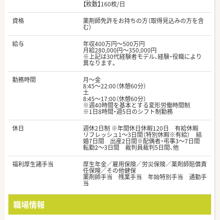
【枚数】160枚/日
資格
薬剤師免許をお持ちの方（取得見込みの方を含
む）
給与
年収400万円～500万円
月給280,000円～350,000円
※上記は30代経験者モデル、経験・役職により
異なります。
勤務時間
月～金
8:45～22:00（休憩60分）
土
8:45～17:00（休憩60分）
※週40時間を基本とする変形労働時間制
※1日8時間・週5日のシフト制勤務
休日
週休2日制 ※年間休日休暇120日 有給休暇
リフレッシュ1～3日間（特別休暇※有給） 結
婚7日間 出産2日間※配偶者・弔事3～7日間
転勤2～3日間 裁判員裁判5日間、他
福利厚生諸手当
厚生年金／雇用保険／労災保険／薬剤師賠償責
任保険／その他健保
薬剤師手当 残業手当 年始特別手当 通勤手
当
職場情報