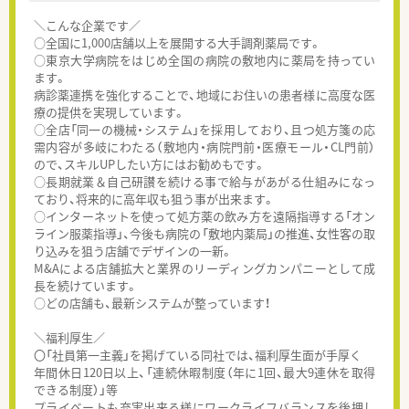
＼こんな企業です／
○全国に1,000店舗以上を展開する大手調剤薬局です。
○東京大学病院をはじめ全国の病院の敷地内に薬局を持ってい
ます。
病診薬連携を強化することで、地域にお住いの患者様に高度な医
療の提供を実現しています。
○全店「同一の機械・システム」を採用しており、且つ処方箋の応
需内容が多岐にわたる（敷地内・病院門前・医療モール・CL門前）
ので、スキルUPしたい方にはお勧めもです。
○長期就業＆自己研讃を続ける事で給与があがる仕組みになっ
ており、将来的に高年収も狙う事が出来ます。
○インターネットを使って処方薬の飲み方を遠隔指導する「オン
ライン服薬指導」、今後も病院の「敷地内薬局」の推進、女性客の取
り込みを狙う店舗でデザインの一新。
M&Aによる店舗拡大と業界のリーディングカンパニーとして成
長を続けています。
○どの店舗も、最新システムが整っています！
＼福利厚生／
〇「社員第一主義」を掲げている同社では、福利厚生面が手厚く
年間休日120日以上、「連続休暇制度（年に1回、最大9連休を取得
できる制度）」等
プライベートも充実出来る様にワークライフバランスを後押し