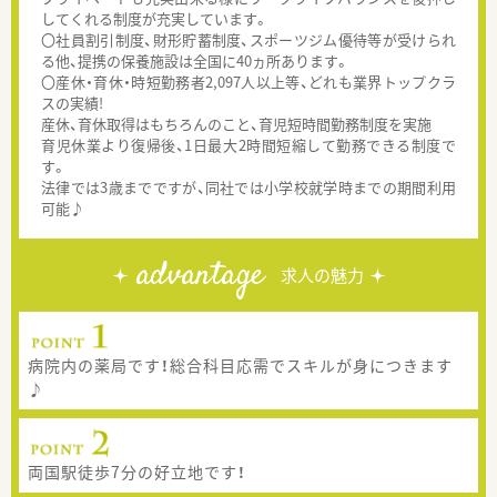
してくれる制度が充実しています。
〇社員割引制度、財形貯蓄制度、スポーツジム優待等が受けられ
る他、提携の保養施設は全国に40ヵ所あります。
〇産休・育休・時短勤務者2,097人以上等、どれも業界トップクラ
スの実績!
産休、育休取得はもちろんのこと、育児短時間勤務制度を実施
育児休業より復帰後、1日最大2時間短縮して勤務できる制度で
す。
法律では3歳までですが、同社では小学校就学時までの期間利用
可能♪
advantage
求人の魅力
病院内の薬局です！総合科目応需でスキルが身につきます
♪
両国駅徒歩7分の好立地です！