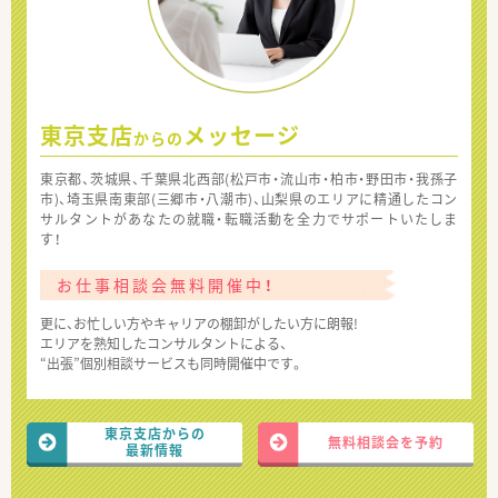
東京支店
メッセージ
からの
東京都、茨城県、千葉県北西部(松戸市・流山市・柏市・野田市・我孫子
市)、埼玉県南東部(三郷市・八潮市)、山梨県のエリアに精通したコン
サルタントがあなたの就職・転職活動を全力でサポートいたしま
す！
お仕事相談会無料開催中！
更に、お忙しい方やキャリアの棚卸がしたい方に朗報!
エリアを熟知したコンサルタントによる、
“出張”個別相談サービスも同時開催中です。
東京支店からの
無料相談会を予約
最新情報