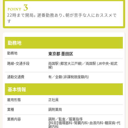
22時まで開局。遅番勤務あり、朝が苦手な人におススメで
す
勤務地
勤務地
東京都 墨田区
路線・交通手段
両国駅 (都営大江戸線)／両国駅 (JR中央・総武
線)
通勤交通費
有／全額（非課税限度額内）
基本情報
雇用形態
正社員
業種
調剤薬局
業務内容
調剤／監査／服薬指導
【科目】循環器科・腎臓内科・血液内科・糖尿病・代
謝内科