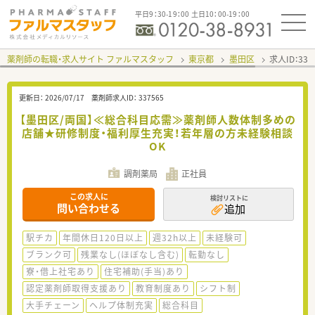
平日9：30-19：00 土日10：00-19：00
薬剤師の転職・求人サイト ファルマスタッフ
東京都
墨田区
求人ID：33
更新日：
2026/07/17
薬剤師求人ID：
337565
【墨田区/両国】≪総合科目応需≫薬剤師人数体制多めの
店舗★研修制度・福利厚生充実！若年層の方未経験相談
OK
調剤薬局
正社員
この求人に
検討リストに
問い合わせる
追加
駅チカ
年間休日120日以上
週32h以上
未経験可
ブランク可
残業なし(ほぼなし含む)
転勤なし
寮・借上社宅あり
住宅補助(手当)あり
認定薬剤師取得支援あり
教育制度あり
シフト制
大手チェーン
ヘルプ体制充実
総合科目