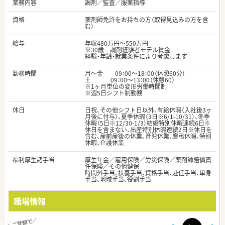
業務内容
調剤／監査／服薬指導
資格
薬剤師免許をお持ちの方（取得見込みの方を含
む）
給与
年収480万円～550万円
※30歳 調剤経験者モデル賃金
経験・年齢・就業条件により考慮します
勤務時間
月～金 09：00～18：00（休憩60分）
土 09：00～13：00（休憩60）
※1ヶ月単位の変形労働時間制
※週5日シフト制勤務
休日
日祝、その他シフト日以外、有給休暇（入社後3ヶ
月後に付与）、夏季休暇（3日※6/1-10/31）、冬季
休暇（5日※12/30-1/3）結婚特別休暇連続6日※
休日を含まない、出産特別休暇連続2日※休日を
含む、産前産後の休業、育児休業、慶弔休暇、特別
休暇、介護休業
福利厚生諸手当
厚生年金／雇用保険／労災保険／薬剤師賠償責
任保険／その他健保
時間外手当、扶養手当、資格手当、赴任手当、単身
手当、地域手当、役割手当
職場情報