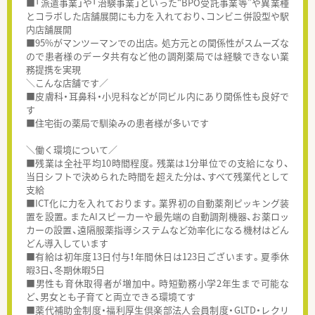
■「派遣事業」や「治験事業」といった“BPO受託事業等”や異業種
とコラボした店舗展開にも力を入れており、コンビニ併設型や駅
内店舗展開
■95%がマンツーマンでの出店。処方元との関係性がスムーズな
ので患者様のデータ共有など他の調剤薬局では経験できない業
務提携を実現
＼こんな店舗です／
■皮膚科・耳鼻科・小児科などが同ビル内にあり関係性も良好で
す
■住宅街の薬局で馴染みの患者様が多いです
＼働く環境について／
■残業は全社平均10時間程度。残業は1分単位での支給になり、
当日シフトで決められた時間を超えた分は、すべて残業代として
支給
■ICT化に力を入れております。業界初の自動薬剤ピッキング装
置を設置。またAIスピーカーや最先端の自動調剤機器、お薬ロッ
カーの設置、遠隔服薬指導システムなど効率化になる機材はどん
どん導入しています
■有給は初年度13日付与！年間休日は123日ございます。夏季休
暇3日、冬期休暇5日
■男性も育休取得者が増加中。時短勤務小学2年生まで可能な
ど、男女とも子育てと両立できる環境てす
■薬代補助金制度・福利厚生倶楽部法人会員制度・GLTD・レクリ