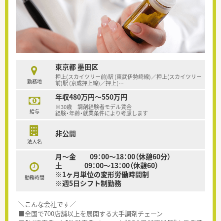
東京都 墨田区
押上(スカイツリー前)駅 (東武伊勢崎線)／押上(スカイツリー
勤務地
前)駅 (京成押上線)／押上(
…
年収480万円～550万円
※30歳 調剤経験者モデル賃金
給与
経験・年齢・就業条件により考慮します
非公開
法人名
月～金 09：00～18：00（休憩60分）
土 09：00～13：00（休憩60）
※1ヶ月単位の変形労働時間制
勤務時間
※週5日シフト制勤務
＼こんな会社です／
■全国で700店舗以上を展開する大手調剤チェーン