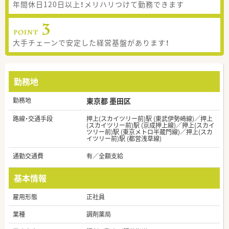
年間休日120日以上！メリハリつけて勤務できます
大手チェーンで安定した経営基盤があります！
勤務地
勤務地
東京都 墨田区
路線・交通手段
押上(スカイツリー前)駅 (東武伊勢崎線)／押上
(スカイツリー前)駅 (京成押上線)／押上(スカイ
ツリー前)駅 (東京メトロ半蔵門線)／押上(スカ
イツリー前)駅 (都営浅草線)
通勤交通費
有／全額支給
基本情報
雇用形態
正社員
業種
調剤薬局