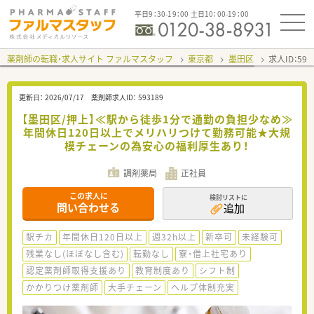
平日9：30-19：00 土日10：00-19：00
薬剤師の転職・求人サイト ファルマスタッフ
東京都
墨田区
求人ID：59
更新日：
2026/07/17
薬剤師求人ID：
593189
【墨田区/押上】≪駅から徒歩1分で通勤の負担少なめ≫
年間休日120日以上でメリハリつけて勤務可能★大規
模チェーンの為安心の福利厚生あり！
調剤薬局
正社員
この求人に
検討リストに
問い合わせる
追加
駅チカ
年間休日120日以上
週32h以上
新卒可
未経験可
残業なし(ほぼなし含む)
転勤なし
寮・借上社宅あり
認定薬剤師取得支援あり
教育制度あり
シフト制
かかりつけ薬剤師
大手チェーン
ヘルプ体制充実