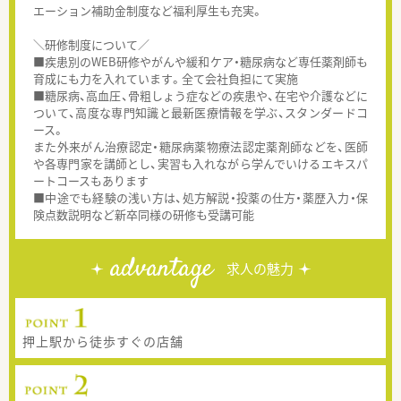
エーション補助金制度など福利厚生も充実。
＼研修制度について／
■疾患別のWEB研修やがんや緩和ケア・糖尿病など専任薬剤師も
育成にも力を入れています。全て会社負担にて実施
■糖尿病、高血圧、骨粗しょう症などの疾患や、在宅や介護などに
ついて、高度な専門知識と最新医療情報を学ぶ、スタンダードコ
ース。
また外来がん治療認定・糖尿病薬物療法認定薬剤師などを、医師
や各専門家を講師とし、実習も入れながら学んでいけるエキスパ
ートコースもあります
■中途でも経験の浅い方は、処方解説・投薬の仕方・薬歴入力・保
険点数説明など新卒同様の研修も受講可能
advantage
求人の魅力
押上駅から徒歩すぐの店舗