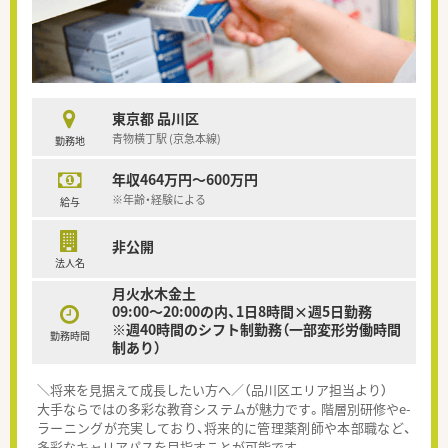
東京都 品川区
青物横丁駅 (京急本線)
勤務地
年収464万円～600万円
※年齢・経験による
給与
非公開
法人名
月火水木金土
09:00～20:00の内、1日8時間×週5日勤務
※週40時間のシフト制勤務（一部変形労働時間
勤務時間
制あり）
＼将来を見据えて成長したい方へ／（品川区エリア担当より）
大手ならではの多彩な教育システムが魅力です。階層別研修やe-
ラーニングが充実しており、将来的に管理薬剤師や本部職など、
多彩なキャリアパスを目指すことが可能です。