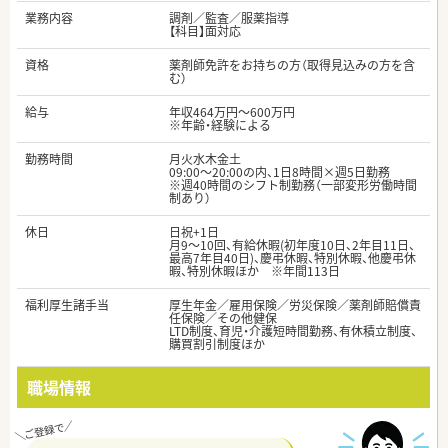
業務内容
調剤／監査／服薬指導
【科目】面対応
資格
薬剤師免許をお持ちの方（取得見込みの方を含
む）
給与
年収464万円～600万円
※年齢・経験による
勤務時間
月火水木金土
09:00～20:00の内、1日8時間×週5日勤務
※週40時間のシフト制勤務（一部変形労働時間
制あり）
休日
日祝+1日
月9～10回、有給休暇(初年度10日、2年目11日、
最高7年目40日)、慶弔休暇、特別休暇、他慶弔休
暇、特別休暇ほか ※年間113日
福利厚生諸手当
厚生年金／雇用保険／労災保険／薬剤師賠償責
任保険／その他健保
LTD制度、育児・介護短時間勤務、有休積立制度、
購買割引制度ほか
職場情報