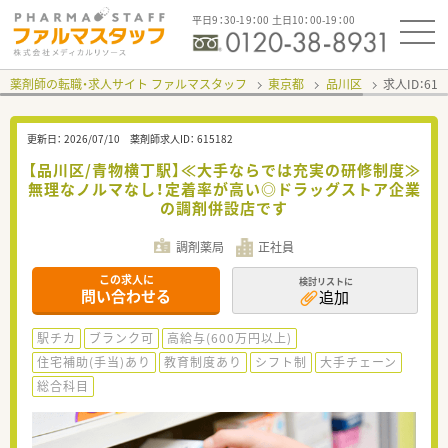
平日9：30-19：00 土日10：00-19：00
薬剤師の転職・求人サイト ファルマスタッフ
東京都
品川区
求人ID：61
更新日：
2026/07/10
薬剤師求人ID：
615182
【品川区/青物横丁駅】≪大手ならでは充実の研修制度≫
無理なノルマなし！定着率が高い◎ドラッグストア企業
の調剤併設店です
調剤薬局
正社員
この求人に
検討リストに
問い合わせる
追加
駅チカ
ブランク可
高給与(600万円以上)
住宅補助(手当)あり
教育制度あり
シフト制
大手チェーン
総合科目