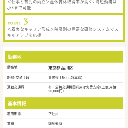
＜仕事と育児の両立＞産休育休取得率が高く、時短勤務は
小3まで可能
＜着実なキャリア形成＞階層別の豊富な研修システムでス
キルアップを応援
勤務地
勤務地
東京都 品川区
路線・交通手段
青物横丁駅 (京急本線)
通勤交通費
有／公共交通機関利用は実費支給（上限:月額
50,000円）
基本情報
雇用形態
正社員
業種
調剤薬局