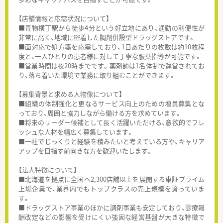
【店舗情報と応需状況について】
■青物横丁駅から徒歩4分という好立地にあり、通勤の利便性が
非常に高く、地域に密着した調剤併設型ドラッグストアです。
■面対応で処方箋を応需しており、1日あたりの枚数は約10枚程
度と、一人ひとりの患者様に対して丁寧な服薬指導が可能です。
■営業時間は夜20時までです。薬剤師は1名体制で運営されてお
り、落ち着いた環境で業務に取り組むことができます。
【募集背景と求める人物像について】
■組織の体制強化と更なるサービス向上のための増員募集とな
っており、周囲と協力しながら働ける方を求めています。
■将来のリーダー候補として長く活躍いただける、意欲的でフレ
ッシュな人材を幅広く募集しています。
■一社でじっくりと経験を積みたいと考えている方や、キャリア
アップを目指す前向きな方を歓迎いたします。
【法人特徴について】
■北海道を拠点に全国へ2,300店舗以上を展開する東証プライム
上場企業で、業界内でもトップクラスの売上規模を誇っていま
す。
■ドラッグストア事業のほかに調剤事業も安定しており、診療報
酬改定などの影響を受けにくい強固な経営基盤が大きな特徴で