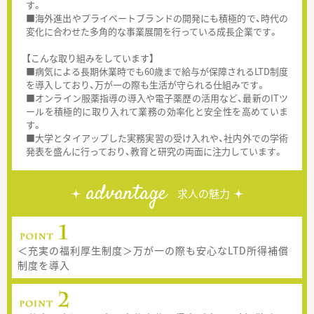
す。
■海外進出やプライベートブランドの開発にも積極的で、時代の
変化に合わせた多角的な事業展開を行っている成長企業です。
【こんな取り組みをしています】
■病気による長期休業時でも60歳まで給与が保障されるLTD制度
を導入しており、万が一の際も生活が守られる仕組みです。
■オンライン服薬指導の導入や電子薬歴の活用など、最新のITツ
ールを積極的に取り入れて業務の効率化と安全性を高めていま
す。
■大学とタイアップした実務実習の受け入れや、社内外での学術
発表を盛んに行っており、教育と研究の両面に注力しています。
advantage
求人の魅力
＜充実の福利厚生制度＞万が一の際も安心なLTD所得補償
制度を導入