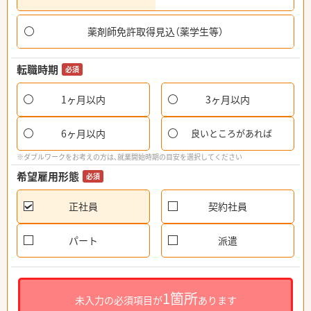
薬剤師免許取得見込（薬学生等）
転職時期
必須
1ヶ月以内
3ヶ月以内
6ヶ月以内
良いところがあれば
※ダブルワークをお考えの方は、就業開始時期の目安を選択してください
希望雇用形態
必須
正社員
契約社員
パート
派遣
1箇所
未入力の必須項目が
あります